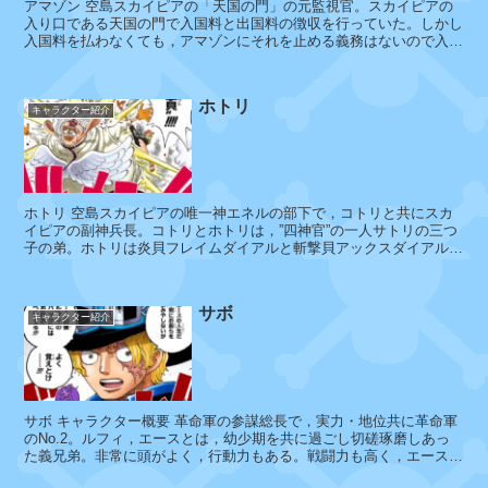
ン
アマゾン 空島スカイピアの「天国の門」の元監視官。スカイピアの
入り口である天国の門で入国料と出国料の徴収を行っていた。しかし
パ
入国料を払わなくても，アマゾンにそれを止める義務はないので入国
はできるが不法入国の罪...
ニ
ー
ホトリ
キャラクター紹介
ア
イ
ホトリ 空島スカイピアの唯一神エネルの部下で，コトリと共にスカ
ス
イピアの副神兵長。コトリとホトリは，”四神官”の一人サトリの三つ
子の弟。ホトリは炎貝フレイムダイアルと斬撃貝アックスダイアル，
バ
コトリは衝撃貝インパ...
ー
グ
サボ
キャラクター紹介
パ
ウ
サボ キャラクター概要 革命軍の参謀総長で，実力・地位共に革命軍
リ
のNo.2。ルフィ，エースとは，幼少期を共に過ごし切磋琢磨しあっ
ー
た義兄弟。非常に頭がよく，行動力もある。戦闘力も高く，エースの
死後ドレスローザ王国で得た”...