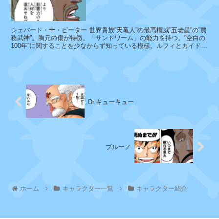
ィ
ラ
ノ
シェパード・十・ピーター 世界貴族”天竜人”の最高権威”五老星”の”農
サ
務武神”。胸元の傷が特徴。「サンドワーム」の能力を持つ。”空白の
100年”に関することを少なからず知っている模様。ルフィとカイドウ
ウ
の戦いで...
ル
ス
Dr.キューキュー
ザ
ン
バ
イ
ブルーノ
タ
マ
ホーム
キャラクター一覧
キャラクター紹介
ゴ
ン