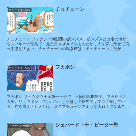
チュチューン
キャラクター紹介
ピ
ー
プ
リ
ー
チュチューン フォクシー海賊団の超スズメ。超スズメとは南の海サ
・
ウスブルーの珍鳥で，見た目スズメそのものだが，人を背に乗せて飛
べるほど大きい。チュチューンの鳴き声は「チュチューン」だが，こ
ル
れは超スズメ特有の鳴き声。フォ...
ル
フカボシ
キャラクター紹介
タ
イ
ル
フカボシ リュウグウ王国第一王子で，王国の次期当主。フカザメの
ス
人魚。リュウボシ，マンボシ，しらほしの長男で，文部に長けてい
ト
る。亡き母オトヒメとは，父ネプチューンのような大戦士になること
ン
と，命を懸けてしらほしを守ってい...
シェパード・十・ピーター聖
キャラクター紹介
テ