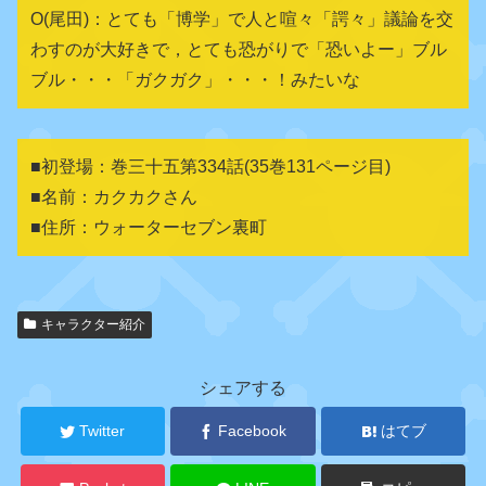
O(尾田)：とても「博学」で人と喧々「諤々」議論を交
わすのが大好きで，とても恐がりで「恐いよー」ブル
ブル・・・「ガクガク」・・・！みたいな
■初登場：巻三十五第334話(35巻131ページ目)
■名前：カクカクさん
■住所：ウォーターセブン裏町
キャラクター紹介
関
連
キ
シェアする
ャ
ラ
Twitter
Facebook
はてブ
ク
タ