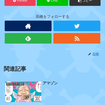
Pocket
LINE
コピー
ー
高橋をフォローする
ウ
ォ
ー
タ
ー
セ
ブ
高橋
ン
関連記事
ガ
レ
アマゾン
キャラクター紹介
ー
ラ
カ