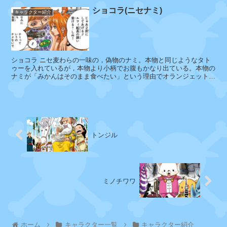
サ
ショコラ(ニセナミ)
ウ
キャラクター紹介
ル
ス
ショコラ ニセ麦わらの一味の，偽物のナミ。本物と同じようなタト
ゥーを入れているが，本物より小柄でお腹もかなり出ている。本物の
ザ
ナミが「みかんはそのまま食べたい」という理由でオランジェット
ン
(ドライフルーツ)が嫌いなのに...
バ
イ
トンジル
画
タ
像
マ
引
ゴ
ン
用
ミノチワワ
元
：
キ
O
ホーム
キャラクター一覧
キャラクター紹介
エ