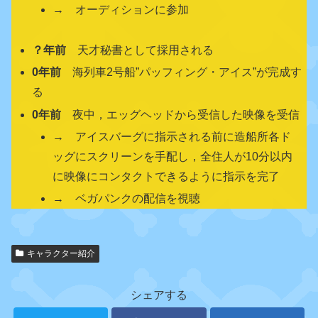
→ オーディションに参加
？年前
天才秘書として採用される
0年前
海列車2号船”パッフィング・アイス”が完成す
る
0年前
夜中，エッグヘッドから受信した映像を受信
→ アイスバーグに指示される前に造船所各ド
ッグにスクリーンを手配し，全住人が10分以内
に映像にコンタクトできるように指示を完了
→ ベガパンクの配信を視聴
関
キャラクター紹介
連
キ
ャ
シェアする
ラ
ク