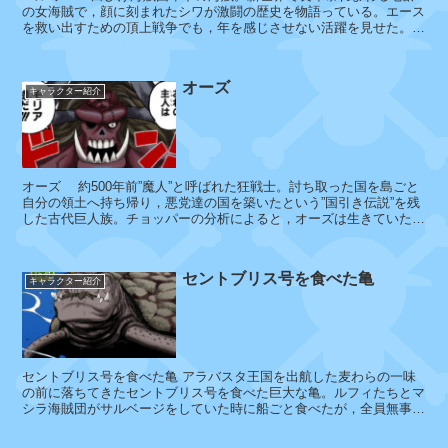
プ
の女海賊で，顔に刻まれたシワが激闘の歴史を物語っている。エース
を救い出すための頂上戦争でも，年を感じさせない活躍を見せた。
リ
...
ー
・
オーズ
ル
キャラクター紹介
ル
オーズ 約500年前”魔人”と呼ばれた狂戦士。討ち取った国を島ごと
タ
自分の領土へ持ち帰り，悪党達の国を築いたという”国引き伝説”を残
イ
した古代巨人族。チョッパーの分析によると，オーズは生きていた
ル
500年前も裸だったため...
ス
ト
セントブリス号を食べた亀
キャラクター紹介
ン
テ
セントブリス号を食べた亀 アラバスタ王国を出航した麦わらの一味
ィ
の前に落ちてきたセントブリス号を食べた巨大な亀。ルフィたちとマ
シラ海賊団がサルベージをしていた時に船ごと食べたが，全員無事だ
ラ
った。目の前に現れた巨大な空島...
ノ