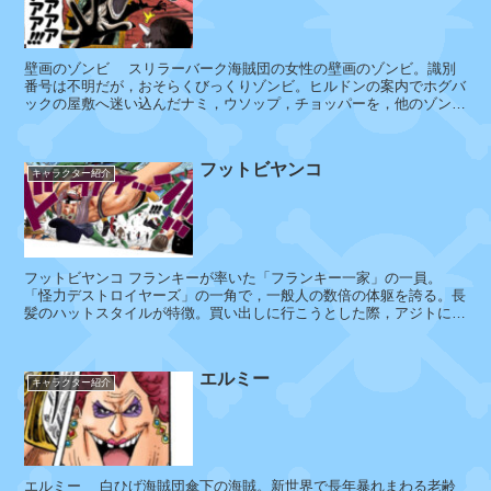
ー
グ
壁画のゾンビ スリラーバーク海賊団の女性の壁画のゾンビ。識別
番号は不明だが，おそらくびっくりゾンビ。ヒルドンの案内でホグバ
ックの屋敷へ迷い込んだナミ，ウソップ，チョッパーを，他のゾンビ
たちと共に驚かした。その後にホ...
ア
リ
フットビヤンコ
ー
キャラクター紹介
チ
ェ
フットビヤンコ フランキーが率いた「フランキー一家」の一員。
「怪力デストロイヤーズ」の一角で，一般人の数倍の体躯を誇る。長
パ
髪のハットスタイルが特徴。買い出しに行こうとした際，アジトに殴
ウ
り込みに現れたルフィに出くわし，...
リ
ー
エルミー
キャラクター紹介
ピ
ー
エルミー 白ひげ海賊団傘下の海賊。新世界で長年暴れまわる老齢