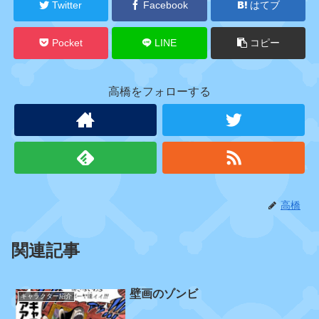
Twitter
Facebook
はてブ
タ
ー
Pocket
LINE
コピー
高橋をフォローする
ガ
レ
ー
ラ
カ
ン
パ
ニ
高橋
ー
関連記事
ア
イ
壁画のゾンビ
キャラクター紹介
ス
バ