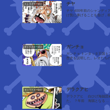
チヤ
キャラクター紹介
チヤ 400年前のシャンディアの神官パントリ。当時町では，かかったら終わりとされていた病気(樹熱)が流行り，それを鎮めるために，ムースをカシ神の生
ポ
ー
ト
ガ
ス
・
ガンチョ
キャラクター紹介
D
ガンチョ トンタッタ王国トンタ長(国王)。マンシェリー姫の父親。SOP作戦に同行するロビンとウソップに，トンタッタ族とドンキホーテ一族の900年間の
・
歴史を説明した。レオたちの
エ
ー
ス
デラクアヒ
キャラクター紹介
ジ
デラクアヒ 白ひげ海賊団傘下の海賊。新世界の海賊剣士で，戦闘では細身の剣を使用する。恩義に厚く，エース救出のため仲間たちと共に死力を尽くし
ン
た。 ？年前 海賊となる ...
ベ
エ