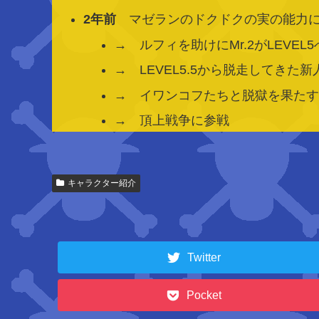
2年前
マゼランのドクドクの実の能力にや
→ ルフィを助けにMr.2がLEVEL
→ LEVEL5.5から脱走してき
→ イワンコフたちと脱獄を果た
→ 頂上戦争に参戦
関
キャラクター紹介
連
キ
ャ
ラ
Twitter
ク
タ
ー
Pocket