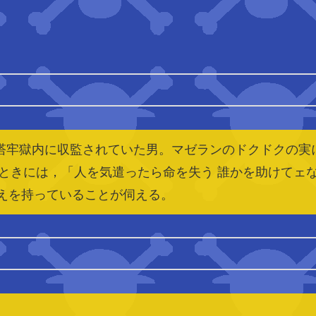
塔牢獄内に収監されていた男。マゼランのドクドクの実に
きには，「人を気遣ったら命を失う 誰かを助けてェなん
考えを持っていることが伺える。