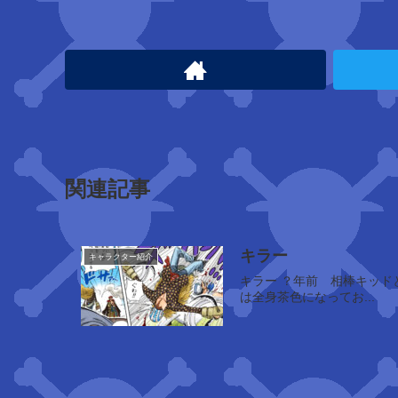
イ
ン
ペ
ル
ダ
ウ
関連記事
ン
キラー
キャラクター紹介
囚
キラー ？年前 相棒キッドと共に仲良くしていた，初恋相手のヴィクトリア・Sシルトン・ドルヤナイカと共に，カレーうどんを食べる → ふと見ると彼女
人
は全身茶色になってお...
(
元
)