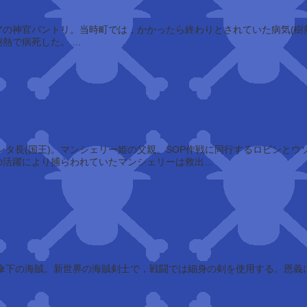
け贄に捧げることを告げ，樹熱で病死した。 ...
活躍により捕らわれていたマンシェリーは救出...