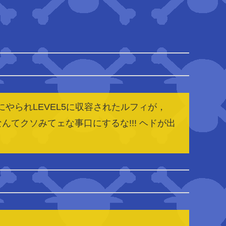
やられLEVEL5に収容されたルフィが，
てクソみてェな事口にするな!!! ヘドが出