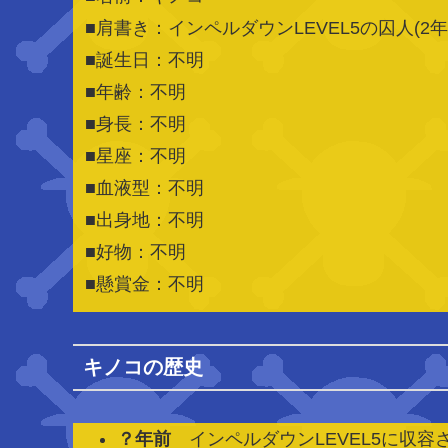
■肩書き：インペルダウンLEVEL5の囚人(2年
■誕生日：不明
■年齢：不明
■身長：不明
■星座：不明
■血液型：不明
■出身地：
不明
■好物：不明
■懸賞金：不明
キノコの歴史
？年前
インペルダウンLEVEL5に収容