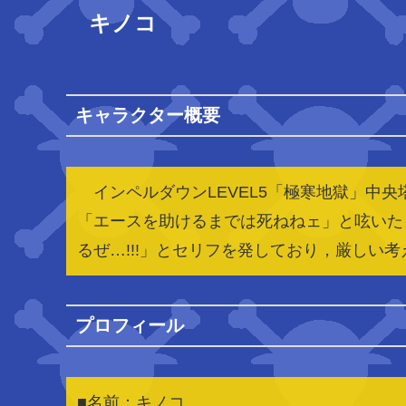
キノコ
キャラクター概要
インペルダウンLEVEL5「極寒地獄」中央
「エースを助けるまでは死ねねェ」と呟いたと
るぜ…!!!」とセリフを発しており，厳しい
プロフィール
■名前：キノコ