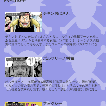
チキンおばさん
キャラクター紹介
ズ
ニ
ー
シ
ャ
空
象
白
主
の
チキンおばさん 夫にギョルさんと共に，ルフィの故郷フーシャ村に
1
ある魚屋「UO」を切り盛りする女性。12年前には，シャンクスの航
0
海に連れて行ってもらえず，またゴムゴムの実を食べカナヅチになっ
0
てしまったルフィとギ...
年
ボルサリーノ/黄猿
キャラクター紹介
ジ
ョ
ボルサリーノ 海軍が誇る最高戦力”海軍大将”の一人。通称”黄猿”。
イ
ピカピカの実の能力者で，光速での移動はもちろん，その速さを利用
ボ
した強烈な技を繰り出す。飄々とした口調とは対照的に，敵に対して
容赦ない攻撃をかける。か...
ー
イ
フォクシー
キャラクター紹介