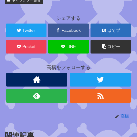
キャラクター紹介
連
キ
ャ
シェアする
ラ
ク
Twitter
Facebook
はてブ
タ
ー
Pocket
LINE
コピー
高橋をフォローする
仲
間
ジ
ョ
イ
高橋
ボ
ー
イ
関連記事