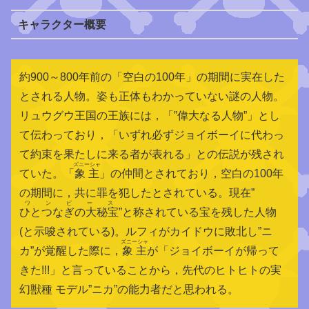
キャラクター概要
約900～800年前の「空白の100年」の期間に実在した
とされる人物。姿も正体もわかっていない謎の人物。
リュウグウ王国の王族には，「”偉大なる人物”」とし
て伝わっており，「いずれ必ずジョイボーイに代わっ
て約束を果たしに来る者が表れる」との伝説が残され
ズニーシャ
ていた。「
象主
」の仲間とされており，空白の100年
の期間に，共に罪を犯したとされている。現在”
ワンピース
ひとつなぎの大秘宝
”と称されている宝を残した人物
(と示唆されている)。ルフィがカイドウに敗北し”ニ
ズニーシャ
カ”が覚醒した際に，
象主
が「ジョイボーイが帰って
きた!!!」と言っていることから，先代のヒトヒトの実
幻獣種 モデル”ニカ”の能力者だと思われる。