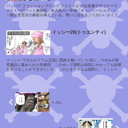
ル
パッパグ ファッションブランド”クリミナル”の社長兼デザイナーで、
タ
ケイミーのペット兼師匠。魚人島の一等地「ギョバリーヒルズ」に、
関
一階が直営店の豪邸を構えている。勢いに任せるノリがいいタイプ
リ
で，自分をヒトデでは...
連
・
あ
D
り
イッシー20(トゥエンティ)
・
キャラクター紹介
そ
リ
う
リ
な
ィ
者
イッシー ワポルがドラム王国に悪政を敷いていた頃に，ワポルが研
究施設に集められた医療団。このせいで国民は病気にかかっても診察
を受けることができずにいた。このときワポルは国民に「イッシーは
天
全員病気にかかった」と...
月
モ
ト
ン
キ
キ
ー
トガレ
・
D
・
ル
フ