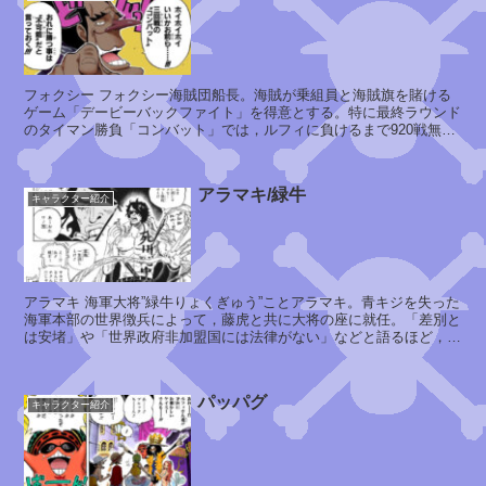
ズ
ニ
ー
シ
ャ
象
フォクシー フォクシー海賊団船長。海賊が乗組員と海賊旗を賭ける
主
ゲーム「デービーバックファイト」を得意とする。特に最終ラウンド
のタイマン勝負「コンバット」では，ルフィに負けるまで920戦無敗
の黒くを誇っていた。ゲームに...
アラマキ/緑牛
ニ
キャラクター紹介
カ
アラマキ 海軍大将”緑牛りょくぎゅう”ことアラマキ。青キジを失った
イ
海軍本部の世界徴兵によって，藤虎と共に大将の座に就任。「差別と
ム
は安堵」や「世界政府非加盟国には法律がない」などと語るほど，過
様
激な思想の持ち主。同じく過...
パッパグ
キャラクター紹介
ネ
フ
ェ