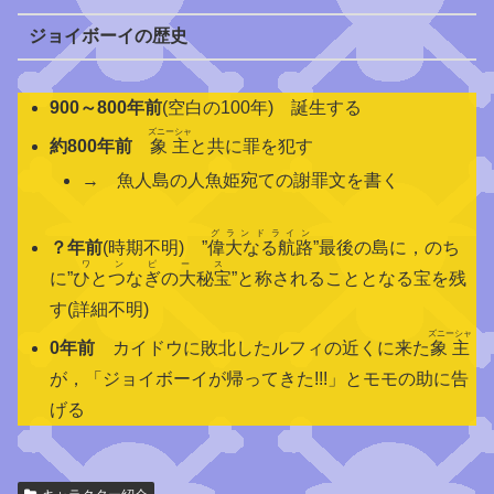
ジョイボーイの歴史
900～800年前
(空白の100年) 誕生する
ズニーシャ
約800年前
象主
と共に罪を犯す
→ 魚人島の人魚姫宛ての謝罪文を書く
グランドライン
？年前
(時期不明) ”
偉大なる航路
”最後の島に，のち
ワンピース
に”
ひとつなぎの大秘宝
”と称されることとなる宝を残
す(詳細不明)
ズニーシャ
0年前
カイドウに敗北したルフィの近くに来た
象主
が，「ジョイボーイが帰ってきた!!!」とモモの助に告
げる
関