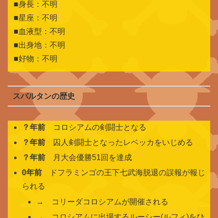
■身長：不明
■星座：不明
■血液型：不明
■出身地：不明
■好物：不明
スパルタンの歴史
？年前
コロシアムの剣闘士となる
？年前
囚人剣闘士となったレベッカをいじめる
？年前
月大会優勝51回を達成
0年前
ドフラミンゴの王下七武海脱退の誤報が報じ
られる
→ コリーダコロシアムが開催される
→ コロシアムに出場するルーシー(ルフィ)をひ