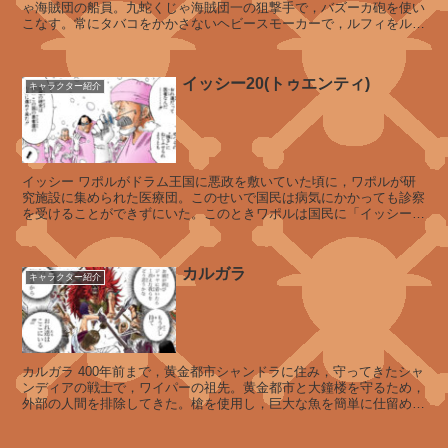
ロ
ゃ海賊団の船員。九蛇くじゃ海賊団一の狙撃手で，バズーカ砲を使い
こなす。常にタバコをかかさないヘビースモーカーで，ルフィをルス
メ
カイナへ送り届ける船上でル...
オ
イッシー20(トゥエンティ)
キャラクター紹介
ガ
ン
ビ
イッシー ワポルがドラム王国に悪政を敷いていた頃に，ワポルが研
ア
究施設に集められた医療団。このせいで国民は病気にかかっても診察
を受けることができずにいた。このときワポルは国民に「イッシーは
全員病気にかかった」と...
サ
カルガラ
キャラクター紹介
イ
ブ
カルガラ 400年前まで，黄金都市シャンドラに住み，守ってきたシャ
ー
ンディアの戦士で，ワイパーの祖先。黄金都市と大鐘楼を守るため，
外部の人間を排除してきた。槍を使用し，巨大な魚を簡単に仕留める
ほどの腕前を持ち，...