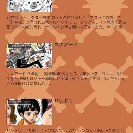
ャ
ベ
ン
針神様 キャラクター概要 ロードの作り出した「ブロックの国」で
デ
〝針神様〟と呼ばれる大きなハリネズミ。ビッグステイン城内で恐る
ィ
恐るナミの前に現れ，ナミの叫び声を聞いて逆ギレした。ナミの雷攻
撃を喰らって気絶した。 ...
ッ
シ
スクアード
ュ
キャラクター紹介
ス
スクアード ？年前 海賊団の船長となる 24年以上前 長く共に戦っ
レ
てきた仲間をロジャー海賊団に全滅させられる ？年前 1人だったと
イ
ころを白ひげに拾われ，...
マ
ン
リンドウ
キャラクター紹介
バ
ル
ト
リンドウ ”九蛇くじゃ”の1人で，ボア・ハンコック率いる九蛇くじ