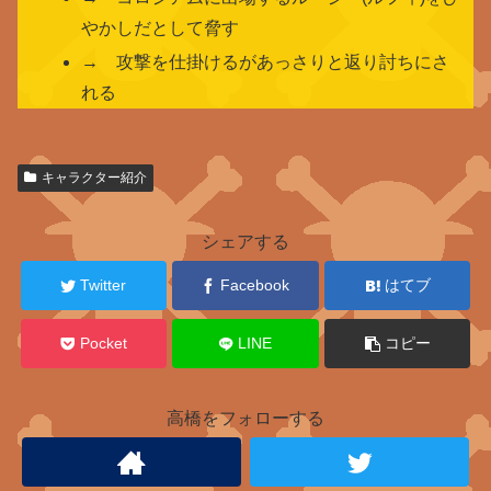
やかしだとして脅す
→ 攻撃を仕掛けるがあっさりと返り討ちにさ
れる
関
キャラクター紹介
連
キ
ャ
シェアする
ラ
ク
Twitter
Facebook
はてブ
タ
ー
Pocket
LINE
コピー
コ
リ
高橋をフォローする
ー
ダ
コ