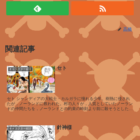
ロ
シ
ア
ム
高橋
関連記事
ル
ー
シ
ー
セト
キャラクター紹介
レ
セト シャンディアの大戦士・カルガラに憧れる少年。樹熱に侵され
ベ
たが，ノーランドに救われた。村の人々が，人質としていたノーラン
ッ
ドの仲間たちを，ノーランドとの約束の時刻より前に殺そうとしたの
カ
を阻止した。後にカルガ...
針神様
キャラクター紹介
キ