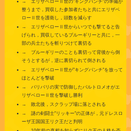
→ エリザベローⅡ世の”キングパンチ”の準備が
整うまで，買収した参加者たちと共にエリザベ
ローⅡ世を護衛し，頭数を減らす
→ エリザベローⅡ世からいつでも撃てると告
げられ，買収しているブルーギリーと共に，一
部の兵士たちを斬りつけて裏切る
→ ブルーギリーのことも裏切って背後から倒
そうとするが，逆に裏切られて倒される
→ エリザベローⅡ世が”キングパンチ”を放って
ほとんどを撃破
→ バリバリの実で防御したバルトロメオがエ
リザベローⅡ世を撃破し勝利
→ 敗北後，スクラップ場に落とされる
→ 謎の剣闘士”リッキー”の正体が，元ドレスロ
ーザ王国国王リク王だと判明
→ 10年前の真相を知らずにリク王の人格を否