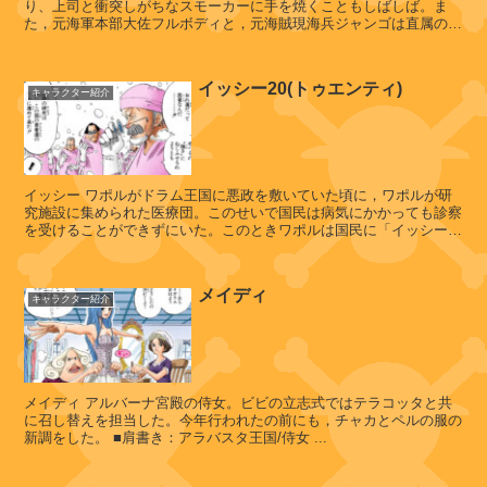
り、上司と衝突しがちなスモーカーに手を焼くこともしばしば。ま
ト
た，元海軍本部大佐フルボディと，元海賊現海兵ジャンゴは直属の部
下で，惚れられている...
イッシー20(トゥエンティ)
キャラクター紹介
ヴ
ィ
オ
ラ
イッシー ワポルがドラム王国に悪政を敷いていた頃に，ワポルが研
究施設に集められた医療団。このせいで国民は病気にかかっても診察
を受けることができずにいた。このときワポルは国民に「イッシーは
全員病気にかかった」と...
レ
ベ
メイディ
キャラクター紹介
ッ
カ
メイディ アルバーナ宮殿の侍女。ビビの立志式ではテラコッタと共
キ
に召し替えを担当した。今年行われたの前にも，チャカとペルの服の
ュ
新調をした。 ■肩書き：アラバスタ王国/侍女 ...
ロ
ス