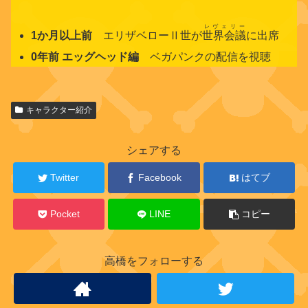
レヴェリー
1か月以上前
エリザベローⅡ世が
世界会議
に出席
0年前 エッグヘッド編
ベガパンクの配信を視聴
関
キャラクター紹介
連
キ
ャ
シェアする
ラ
ク
Twitter
Facebook
はてブ
タ
ー
Pocket
LINE
コピー
高橋をフォローする
プ
ロ
デ
ン