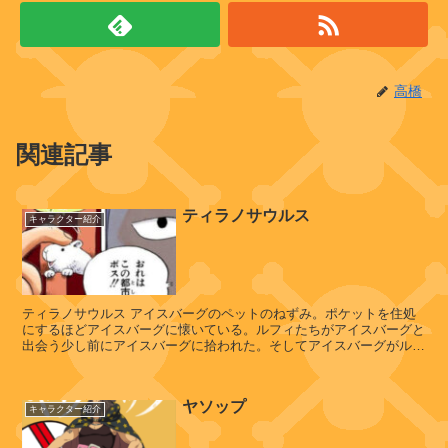
ス
王
国
高橋
エ
関連記事
リ
ザ
ベ
ティラノサウルス
キャラクター紹介
ロ
ー
Ⅱ
世
ティラノサウルス アイスバーグのペットのねずみ。ポケットを住処
にするほどアイスバーグに懐いている。ルフィたちがアイスバーグと
出会う少し前にアイスバーグに拾われた。そしてアイスバーグがルフ
ド
ィたちと出会い，紹介する際に”...
ダ
レ
ガ
ス
ヤソップ
マ
キャラクター紹介
ロ
ー