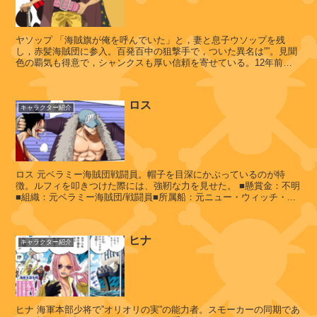
ザ
王
国
ヤソップ 「海賊旗が俺を呼んでいた」と，妻と息子ウソップを残
し，赤髪海賊団に参入。百発百中の狙撃手で，ついた異名は””。見聞
色の覇気も得意で，シャンクスも厚い信頼を寄せている。12年前，
赤髪海賊団がフーシャ村...
リ
ロス
キャラクター紹介
ク
・
ド
ル
ド
ロス 元ベラミー海賊団戦闘員。帽子を目深にかぶっているのが特
徴。ルフィを叩きつけた際には、強靭な力を見せた。 ■懸賞金：不明
3
■組織：元ベラミー海賊団/戦闘員■所属船：元ニュー・ウィッチ・...
世
ヒナ
キャラクター紹介
ス
カ
ー
レ
ヒナ 海軍本部少将で”オリオリの実”の能力者。スモーカーの同期であ
ッ