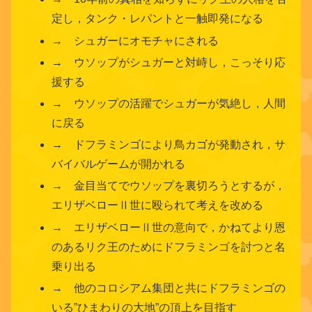
定し，タンク・レパントと一触即発になる
→ シュガーにオモチャにされる
→ ウソップがシュガーと対峙し，こっそり応
援する
→ ウソップの活躍でシュガーが気絶し，人間
に戻る
→ ドフラミンゴにより鳥カゴが発動され，サ
バイバルゲームが開かれる
→ 金目当てでウソップを裏切ろうとするが，
エリザベローⅡ世に殴られて考えを改める
→ エリザベローⅡ世の意向で，かねてより恩
のあるリク王のためにドフラミンゴを討つと名
乗り出る
→ 他のコロシアム集団と共にドフラミンゴの
いる”ひまわりの大地”の頂上を目指す