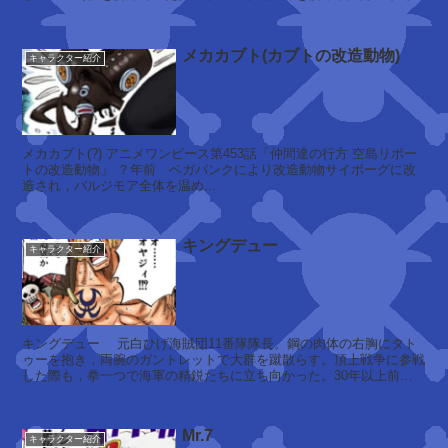
らなる力を呼び起こす”月の獅...
イ
ナ
メカカブト(カブトの改造動物)
ズ
キャラクター紹介
マ
イ
ン
ペ
メカカブト(?) アニメワンピース第453話「仲間達の行方 空島リポー
フ
ル
トの改造動物」 ？年前 ベガパンクにより改造動物サイボーグに改
ラ
造され，バルジモア全体を温め...
ダ
ン
ウ
ソ
ン
ワ
キングデュー
キャラクター紹介
囚
ツ
人
ノ
キングデュー 元白ひげ海賊団11番隊隊長。鋼の肉体の右胸にタト
(
ッ
ゥーを抱き，両腕のガントレットで大群を蹴散らす。頂上戦争に参戦
した際も，拳一つで海軍の精鋭たちに立ち向かった。30年以上前か
元
コ
ら白ひげ海賊団に身を置く古参...
フ
)
Mr.7
キャラクター紹介