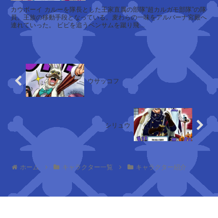
ベ
バ
カウボーイ カルーを隊長とした王家直属の部隊”超カルガモ部隊”の隊
レ
員。王族の移動手段となっている。麦わらの一味をアルバーナ宮殿へ
ギ
ッ
連れていった。 ビビを追うベンサムを蹴り飛...
ー
ト
ク
ロ
ウサッコフ
コ
ダ
イ
ル
シリュウ
ダ
ズ
ホーム
キャラクター一覧
キャラクター紹介
・
ボ
ー
ネ
ス