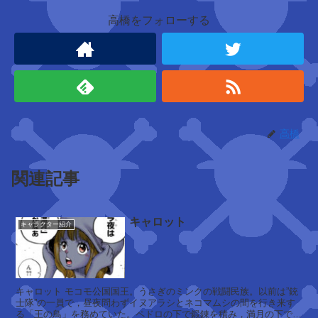
ニュ
高橋をフォローする
ーカ
マー
新
人
類
エ
高橋
ン
ポ
リ
関連記事
オ
・
イ
キャロット
キャラクター紹介
ワ
ン
コ
フ
キャロット モコモ公国国王。うさぎのミンクの戦闘民族。以前は”銃
士隊”の一員で，昼夜問わずイヌアラシとネコマムシの間を行き来す
る「王の鳥」を務めていた。ペドロの下で鍛錬を積み，満月の下でさ