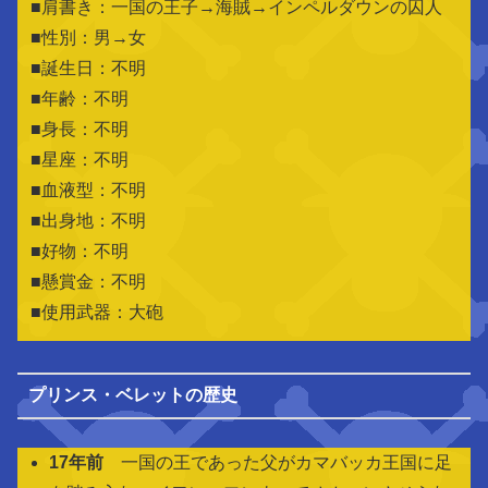
■肩書き：一国の王子→海賊→インペルダウンの囚人
■性別：男→女
■誕生日：不明
■年齢：不明
■身長：不明
■星座：不明
■血液型：不明
■出身地：
不明
■好物：不明
■懸賞金：不明
■使用武器：大砲
プリンス・ベレットの歴史
17年前
一国の王であった父がカマバッカ王国に足