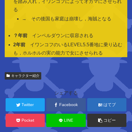
を踏み入れ，イワンコフによってオカマにさせられ
る
→ その後国も家庭は崩壊し，海賊となる
？年前
インペルダウンに収容される
2年前
イワンコフのいるLEVEL5.5番地に乗り込む
も，ホルホルの実の能力で女にさせられる
関
キャラクター紹介
連
キ
ャ
シェアする
ラ
ク
Twitter
Facebook
はてブ
タ
ー
Pocket
LINE
コピー