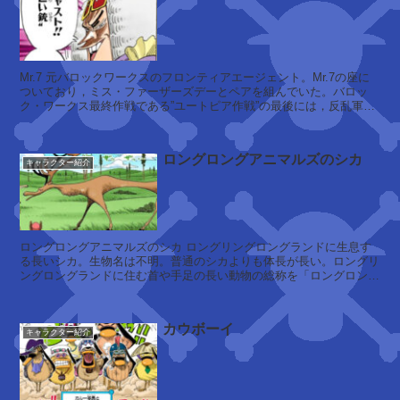
ウ
ポ
サ
ー
ッ
ト
Mr.7 元バロックワークスのフロンティアエージェント。Mr.7の座に
コ
ついており，ミス・ファーザーズデーとペアを組んでいた。バロッ
ガ
フ
ク・ワークス最終作戦である”ユートピア作戦”の最後には，反乱軍と
ス
国王軍...
・
D
ロングロングアニマルズのシカ
・
キャラクター紹介
テ
エ
ィ
ー
バ
ス
ニ
ー
ロングロングアニマルズのシカ ロングリングロングランドに生息す
る長いシカ。生物名は不明。普通のシカよりも体長が長い。ロングリ
ングロングランドに住む首や手足の長い動物の総称を「ロングロング
ジ
アニマルズ」という。のびのびと...
ン
プ
ベ
カウボーイ
リ
キャラクター紹介
エ
ン
ス
・