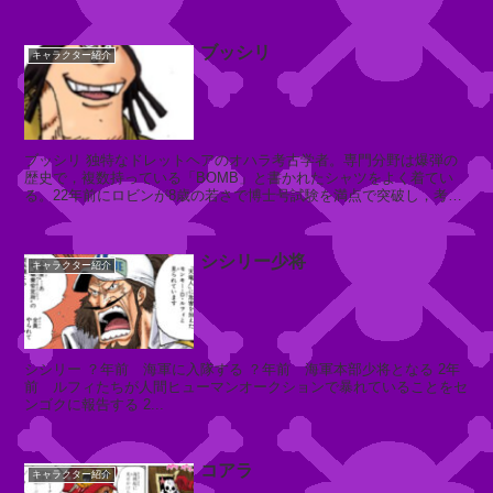
「スモやん」と呼ば...
ン
デ
ブッシリ
キャラクター紹介
レ
ラ
ブッシリ 独特なドレットヘアのオハラ考古学者。専門分野は爆弾の
ハ
歴史で，複数持っている「BOMB」と書かれたシャツをよく着てい
る。22年前にロビンが8歳の若さで博士号試験を満点で突破し，考古
コ
学者となったときには，クロー...
ワ
ン
シシリー少将
ワ
キャラクター紹介
ポ
ル
の
作
シシリー ？年前 海軍に入隊する ？年前 海軍本部少将となる 2年
っ
前 ルフィたちが人間ヒューマンオークションで暴れていることをセ
た
ンゴクに報告する 2...
玩
具
コアラ
キャラクター紹介