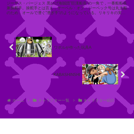
R
ジーザス・バージェス 黒ひげ海賊団”巨漢船長”の一角で，一番船船長
兼操舵手。操舵手とは言え，サーベル・オブ・ジーベック号は丸太船
I
のため，オールで漕ぐ”漕ぎ手”のようになっている。リキリキの実の
K
能力者で，剛腕と...
A
Y
A
N
ワポルが作った玩具A
画
N
E
像
S
KABASHINSHI
引
S
用
Y
元
ホーム
キャラクター一覧
キャラクター紹介
：
鉄
O
郎
N
E