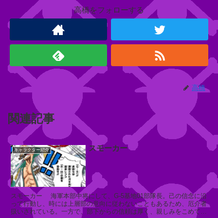
高橋をフォローする
悪
ブ
ラ
ッ
ク
ド
ラ
高橋
ム
王
国
関連記事
スモーカー
キャラクター紹介
ワ
ポ
ル
スモーカー 海軍本部中将にして、G-5基地01部隊長。己の信念に沿
って行動し、時には上層部の意向に従わないこともあるため、厄介者
扱いされている。一方で、部下からの信頼は厚く、親しみをこめて
キ