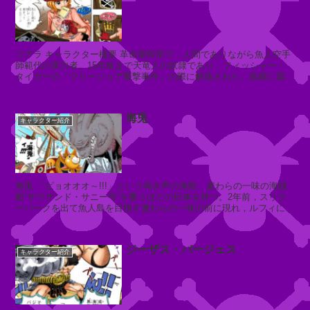
ハ
コ
コアラ キャラクター概要 革命軍幹部で，人間でありながら魚人空手
ワ
師範代の実力者。15年前まで天竜人の奴隷であり，フィッシャー・
ン
タイガーの「マリージョア襲撃事件」の際に解放された。故郷に届け
てもらうため，タイガー率いるタ...
海兎
キャラクター紹介
K
A
B
A
S
海兎 「ピョオオオ～!!!」という鳴き声の海獣。麦わらの一味の海賊
H
船”サウザンド・サニー号”を覆うほどの巨体を持つ。2年前，スリラ
ーバークを出て魚人島を目指す麦わらの一味の前に現れ，ルフィにワ
I
ンパンされ，飲み込んでい...
N
S
ジーザス・バージェス
H
キャラクター紹介
I