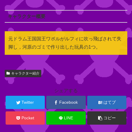
キャラクター概要
元ドラム王国国王ワポルがルフィに吹っ飛ばされて失
脚し，河原のゴミで作り出した玩具の1つ。
キャラクター紹介
関
連
キ
シェアする
ャ
ラ
Twitter
Facebook
はてブ
ク
タ
Pocket
LINE
コピー
ー