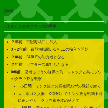
[html]
オオカミのギフターズの歴史
？年前
百獣海賊団に加入
3～2年前
百獣海賊団がSMILEの輸入を開始
？年前
SMILEの能力者となる
？年前
ギフターズ真打ちとなる
0年前
忍者雷ぞうの確保の為，ジャックと共にゾウ
のクラウ都を襲撃
→
5日間
ミンク族との昼夜問わずの戦闘が続く
→ 毒ガス兵器「KORO」でミンク族を戦闘不能
に追いやり，クラウ都を攻め落とす
→
6日目
護送されているドフラミンゴを奪い返