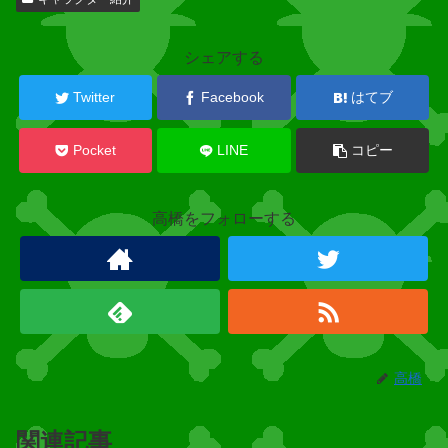
連
キ
ャ
シェアする
ラ
ク
Twitter
Facebook
はてブ
タ
ー
Pocket
LINE
コピー
高橋をフォローする
百
獣
海
賊
団
高橋
カ
イ
ド
関連記事