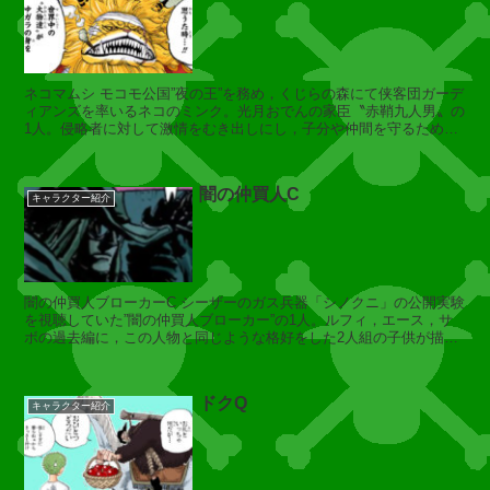
ジ
ャ
ッ
ク
ネコマムシ モコモ公国”夜の王”を務め，くじらの森にて侠客団ガーデ
ィアンズを率いるネコのミンク。光月おでんの家臣〝赤鞘九人男〟の
1人。侵略者に対して激情をむき出しにし，子分や仲間を守るため，
ネコならではの柔軟性と怪力...
フ
闇の仲買人C
ー
キャラクター紹介
ズ
・
フ
ー
闇の仲買人ブローカーC シーザーのガス兵器「シノクニ」の公開実験
を視聴していた”闇の仲買人ブローカー”の1人。ルフィ，エース，サ
ボの過去編に，この人物と同じような格好をした2人組の子供が描か
れている。同一人物かどうか...
ブ
ラ
ドクQ
キャラクター紹介
ッ
ク
マ
リ