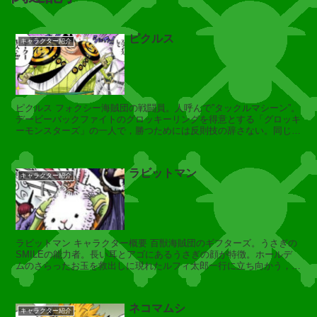
ウ
ピクルス
キャラクター紹介
ア
ル
ベ
ル
ピクルス フォクシー海賊団の戦闘員。人呼んで”タックルマシーン”。
(
デービーバックファイトのグロッキーリングを得意とする「グロッキ
ーモンスターズ」の一人で，勝つためには反則技の辞さない。同じく
キ
グロッキーモンスターズのビ...
ン
グ
ラビットマン
)
キャラクター紹介
ク
ラビットマン キャラクター概要 百獣海賊団のギフターズ。うさぎの
イ
SMILEの能力者。長い耳とアゴにあるうさぎの顔が特徴。ホールデ
ー
ムのさらったお玉を救出しに現れたルフィ太郎一行に立ち向かう，怖
ン
いもの知らずの性格。※ビブル...
ネコマムシ
キャラクター紹介