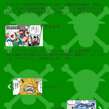
ア
ドクQ 黒ひげ海賊団”巨漢船長”の一角で，四番船船長兼船医。船医な
のに、生まれつき身体が弱いらしい。バスケットに爆弾入りのリンゴ
を持ち、選んだ相手の運命を試し，2年前には，たまたまモックタウ
ンですれ違ったルフ...
サ
アキリア
サ
キャラクター紹介
キ
アキリア コリーダコロシアムDブロックに出場した女剣闘士。レベッ
う
カを決勝戦へ送り届けるために彼女を手を組み，激励した。レベッカ
る
には「アキリアさん」と呼ばれている。 ？年...
テ
ィ
ペ
ネコマムシ
ー
ジ
ワ
ン
虎三郎