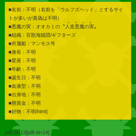
■名前：不明（名前を「ウルフズヘッド」とするサイ
トが多いが真偽は不明）
スマイル
■悪魔の実：オオカミの〝
人造悪魔の実
〟
■組織：百獣海賊団/ギフターズ
■所属船：マンモス号
■身長：不明
■星座：不明
■年齢：不明
■誕生日：不明
■血液型：不明
■出身地：不明
■懸賞金：不明
■好物：不明/html]
[affi id=13][affi id=14]