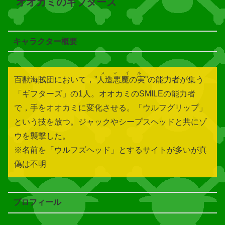
オオカミのギフターズ
キャラクター概要
スマイル
百獣海賊団において，”
人造悪魔の実
”の能力者が集う
「ギフターズ」の1人。オオカミのSMILEの能力者
で，手をオオカミに変化させる。「ウルフグリップ」
という技を放つ。ジャックやシープスヘッドと共にゾ
ウを襲撃した。
※名前を「ウルフズヘッド」とするサイトが多いが真
偽は不明
プロフィール