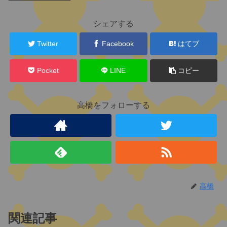
関
連
キ
シェアする
ャ
ラ
Twitter
Facebook
はてブ
ク
タ
Pocket
LINE
コピー
ー
高橋をフォローする
(
元
)
世
界
政
府
高橋
五
関連記事