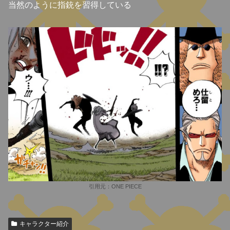
当然のように
指銃
を習得している
引用元：ONE PIECE
キャラクター紹介