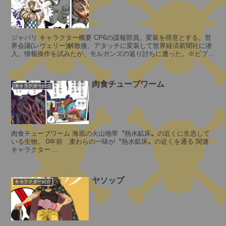
イ
ー
ザ
ン
ジャバリ キャラクター概要 CP6の諜報部員。変装を得意とする。世
界会議(レヴェリー)解散後、アタッチに変装して世界経済新聞社に潜
バ
入。情報操作を試みたが、モルガンズの返り討ちに遭った。※ビブル
ロ
カードパック「〝未来島〟エ...
ン
・
肉食チューブワーム
V
キャラクター紹介
・
ナ
ス
寿
肉食チューブワーム 海底の火山地帯〝熱水鉱床〟の近くに生息して
郎
2
いる生物。 0年前 麦わらの一味が〝熱水鉱床〟の近くを通る 関連
聖
キャラクター ...
2
年
ヤソップ
キャラクター紹介
前
マ
の
ー
カ
C
ス