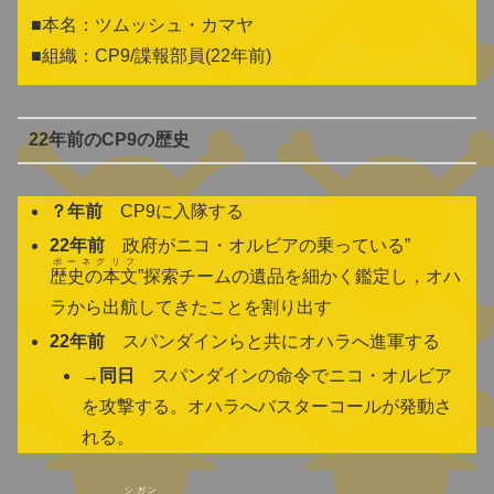
■本名：ツムッシュ・カマヤ
■組織：CP9/諜報部員(22年前)
22年前のCP9の歴史
？年前
CP9に入隊する
22年前
政府がニコ・オルビアの乗っている”
ポーネグリフ
歴史の本文
”探索チームの遺品を細かく鑑定し，オハ
ラから出航してきたことを割り出す
22年前
スパンダインらと共にオハラへ進軍する
→同日
スパンダインの命令でニコ・オルビア
を攻撃する。オハラへバスターコールが発動さ
れる。
シガン