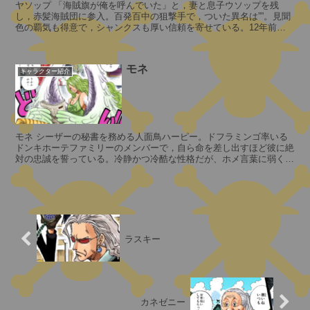
P
・
ヤソップ 「海賊旗が俺を呼んでいた」と，妻と息子ウソップを残
し，赤髪海賊団に参入。百発百中の狙撃手で，ついた異名は””。見聞
マ
0
色の覇気も得意で，シャンクスも厚い信頼を寄せている。12年前，
ー
赤髪海賊団がフーシャ村...
ズ
聖
モネ
キャラクター紹介
ス
パ
ン
シ
ダ
ェ
イ
モネ シーザーの秘書を務める人面鳥ハーピー。ドフラミンゴ率いる
パ
ドンキホーテファミリーのメンバーで，自ら命を差し出すほど彼に絶
ン
ー
対の忠誠を誓っている。冷静かつ冷酷な性格だが、ホメ言葉に弱く，
ド
「美人だ」などと褒められると顔...
・
十
ラ
・
ス
ピ
キ
ー
ラスキー
ー
タ
そ
ー
の
聖
他
カネゼニー