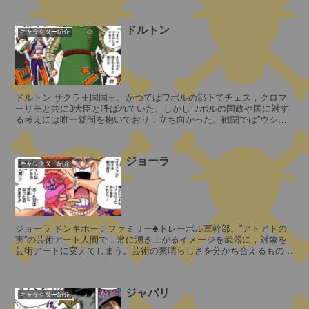
老
星
ドルトン
キャラクター紹介
ト
ッ
ドルトン サクラ王国国王。かつてはワポルの部下でチェス，クロマ
ーリモと共に3大臣と呼ばれていた。しかしワポルの国政や国に対す
プ
る考えには唯一疑問を抱いており，立ち向かった。戦闘では”ウシウ
マ
シの実”の能力で、野生...
ン
・
ジョーラ
ウ
キャラクター紹介
ォ
ー
キ
ュ
ジョーラ ドンキホーテファミリー♣トレーボル軍幹部。”アトアトの
リ
実”の芸術アート人間で，常に湧き上がるイメージを武器に，対象を
ー
芸術アートに変えてしまう。芸術の素晴らしさを分かち合えるものに
聖
対しては，例え...
ジャバリ
キャラクター紹介