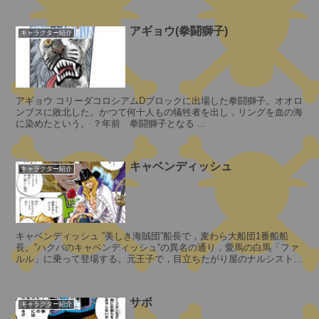
老
星
アギョウ(拳闘獅子)
キャラクター紹介
ト
ッ
アギョウ コリーダコロシアムDブロックに出場した拳闘獅子。オオロ
ンブスに敗北した。かつて何十人もの犠牲者を出し，リングを血の海
プ
に染めたという。 ？年前 拳闘獅子となる ...
マ
ン
・
キャベンディッシュ
ウ
キャラクター紹介
ォ
ー
キ
ュ
キャベンディッシュ ”美しき海賊団”船長で，麦わら大船団1番船船
リ
長。”ハクバのキャベンディッシュ”の異名の通り，愛馬の白馬「ファ
ー
ルル」に乗って登場する。元王子で，目立ちたがり屋のナルシスト美
聖
男子。人気ありすぎの罪で国...
サボ
キャラクター紹介