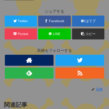
関
連
キ
シェアする
ャ
ラ
Twitter
Facebook
はてブ
ク
タ
Pocket
LINE
コピー
ー
高橋をフォローする
(
元
)
世
界
政
府
高橋
五
関連記事