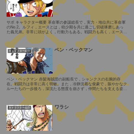
イ
ー
ザ
ン
サボ キャラクター概要 革命軍の参謀総長で，実力・地位共に革命軍
のNo.2。ルフィ，エースとは，幼少期を共に過ごし切磋琢磨しあっ
バ
た義兄弟。非常に頭がよく，行動力もある。戦闘力も高く，エースの
ロ
死後ドレスローザ王国で得た”...
ン
・
ベン・ベックマン
V
キャラクター紹介
・
ナ
ス
寿
ベン・ベックマン 赤髪海賊団の副船長で，シャンクスの右腕的存
郎
2
在。戦闘力は非常に高く明敏。また，冷静沈着な俊豪で，賑やかなク
聖
ルーたちの一歩後ろ，深沈たる態度を崩さず，仲間たちを支える姿は
2
まさに副船長に相応しい。...
年
ワラシ
キャラクター紹介
前
マ
の
ー
カ
C
ス