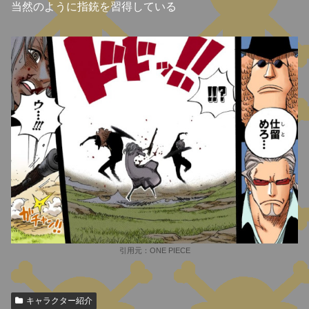
当然のように
指銃
を習得している
引用元：ONE PIECE
キャラクター紹介