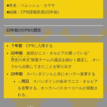
■本名：ツムッシュ・カマヤ
■組織：CP9/諜報部員(22年前)
22年前のCP9の歴史
？年前
CP9に入隊する
22年前
政府がニコ・オルビアの乗っている”
ポーネグリフ
歴史の本文
”探索チームの遺品を細かく鑑定し，オハ
ラから出航してきたことを割り出す
22年前
スパンダインらと共にオハラへ進軍する
→同日
スパンダインの命令でニコ・オルビア
を攻撃する。オハラへバスターコールが発動さ
れる。
シガン