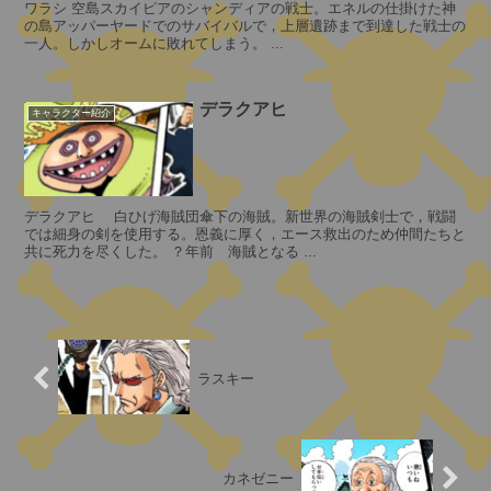
P
・
ワラシ 空島スカイピアのシャンディアの戦士。エネルの仕掛けた神
の島アッパーヤードでのサバイバルで，上層遺跡まで到達した戦士の
マ
0
一人。しかしオームに敗れてしまう。 ...
ー
ズ
聖
デラクアヒ
キャラクター紹介
ス
パ
ン
シ
ダ
ェ
イ
デラクアヒ 白ひげ海賊団傘下の海賊。新世界の海賊剣士で，戦闘
パ
では細身の剣を使用する。恩義に厚く，エース救出のため仲間たちと
ン
ー
共に死力を尽くした。 ？年前 海賊となる ...
ド
・
十
ラ
・
ス
ピ
キ
ー
ラスキー
ー
タ
そ
ー
の
聖
他
カネゼニー