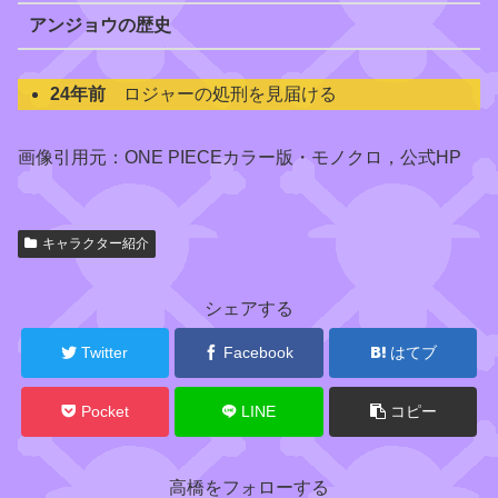
アンジョウの歴史
24年前
ロジャーの処刑を見届ける
画像引用元：ONE PIECEカラー版・モノクロ，公式HP
関
連
キ
キャラクター紹介
ャ
ラ
ク
シェアする
タ
ー
Twitter
Facebook
はてブ
Pocket
LINE
コピー
ゴ
ー
高橋をフォローする
ル