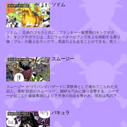
ソドム
キャラクター紹介
ソドム 兄弟のゴモラと共に，フランキー一家専用のキングヤガ
ラ。キングヤガラとは，主にウォーターセブンで水上を移動する乗り
物「ブル」の最上位ランクで，荒波の上も走ることができる。危うく
海王類の胃袋の中で死んでしまいそ...
スムージー
キャラクター紹介
スムージー かつてパンクハザードに実験体として連れてこられた元
囚人。通称”鉄筋のスムージー”。鋼材を巧みに操り攻撃する。シーザ
ーが起こした爆破事故により下半身の自由を奪われ，現在は馬の下半
身を持つ。爆破事故から1年後...
バキュラ
キャラクター紹介