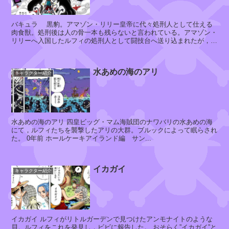
バキュラ 黒豹。アマゾン・リリー皇帝に代々処刑人として仕える
肉食獣。処刑後は人の骨一本も残らないと言われている。アマゾン・
リリーへ入国したルフィの処刑人として闘技台へ送り込まれたが，覇
気をまとっていないルフィのパン...
水あめの海のアリ
キャラクター紹介
水あめの海のアリ 四皇ビッグ・マム海賊団のナワバリの水あめの海
にて，ルフィたちを襲撃したアリの大群。ブルックによって眠らされ
た。 0年前 ホールケーキアイランド編 サン...
イカガイ
キャラクター紹介
イカガイ ルフィがリトルガーデンで見つけたアンモナイトのような
貝。ルフィをこれを発見し，ビビに報告した。 おそらく”イカガイ”と