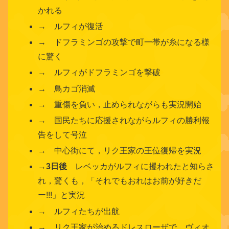
かれる
→ ルフィが復活
→ ドフラミンゴの攻撃で町一帯が糸になる様
に驚く
→ ルフィがドフラミンゴを撃破
→ 鳥カゴ消滅
→ 重傷を負い，止められながらも実況開始
→ 国民たちに応援されながらルフィの勝利報
告をして号泣
→ 中心街にて，リク王家の王位復帰を実況
→
3日後
レベッカがルフィに攫われたと知らさ
れ，驚くも，「それでもおれはお前が好きだ
ー!!!」と実況
→ ルフィたちが出航
→ リク王家が治めるドレスローザで，ヴィオ