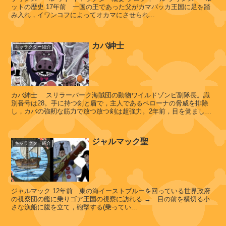
ットの歴史 17年前 一国の王であった父がカマバッカ王国に足を踏
み入れ，イワンコフによってオカマにさせられ...
ヴ
ィ
カバ紳士
キャラクター紹介
オ
ラ
カバ紳士 スリラーバーク海賊団の動物ワイルドゾンビ副隊長。識
レ
別番号は28。手に持つ剣と盾で，主人であるペローナの脅威を排除
し，カバの強靭な筋力で放つ放つ剣は超強力。2年前，目を覚ました
ベ
ナミたちを襲うが，サンジの影が...
ッ
カ
ジャルマック聖
キャラクター紹介
キ
ュ
ジャルマック 12年前 東の海イーストブルーを回っている世界政府
ロ
の視察団の艦に乗りゴア王国の視察に訪れる → 目の前を横切る小
ス
さな漁船に腹を立て，砲撃する(乗ってい...