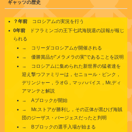
ギャッツの歴史
？年前
コロシアムの実況を行う
0年前
ドフラミンゴの王下七武海脱退の誤報が報じ
られる
→ コリーダコロシアムが開催される
→ 優勝賞品が”メラメラの実”であることを説明
→ コロシアムに集められた新世界の猛者達を
迎え撃つファミリーは，セニョール・ピンク，
デリンジャー，ラオG，マッハバイス，Mr,ディ
アマンテと解説
→ Aブロックが開始
→ Mr.ストアが勝利し，その正体が黒ひげ海賊
団のジーザス・バージェスだったと判明
→ Bブロックの選手入場が始まる