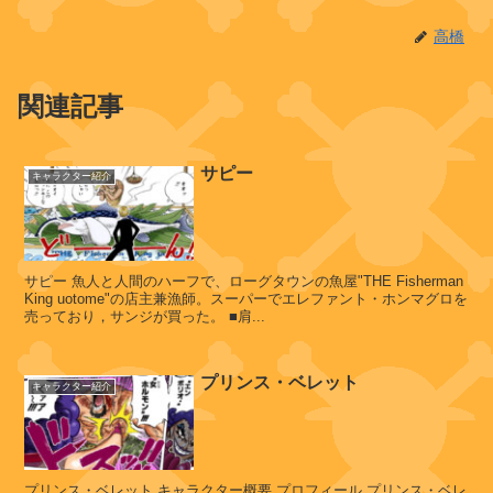
国
高橋
関連記事
リ
ク
・
サピー
キャラクター紹介
ド
ル
ド
3
世
サピー 魚人と人間のハーフで、ローグタウンの魚屋"THE Fisherman
King uotome"の店主兼漁師。スーパーでエレファント・ホンマグロを
売っており，サンジが買った。 ■肩...
ス
プリンス・ベレット
カ
キャラクター紹介
ー
レ
ッ
ト
プリンス・ベレット キャラクター概要 プロフィール プリンス・ベレ