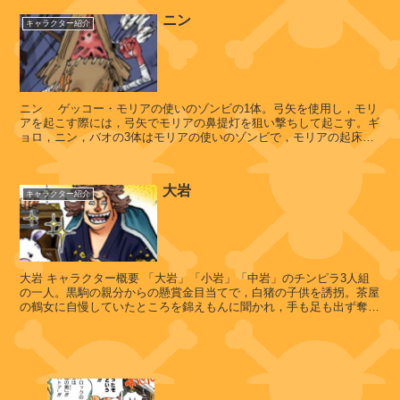
ニン
キャラクター紹介
タ
ン
ク
・
レ
ニン ゲッコー・モリアの使いのゾンビの1体。弓矢を使用し，モリ
パ
アを起こす際には，弓矢でモリアの鼻提灯を狙い撃ちして起こす。ギ
ョロ，ニン，バオの3体はモリアの使いのゾンビで，モリアの起床の
ン
管理や，食事の管理などをする...
ト
大岩
キャラクター紹介
ギ
ャ
ッ
大岩 キャラクター概要 「大岩」「小岩」「中岩」のチンピラ3人組
ツ
の一人。黒駒の親分からの懸賞金目当てで，白猪の子供を誘拐。茶屋
の鶴女に自慢していたところを錦えもんに聞かれ，手も足も出ず奪わ
れてしまった。〝山の神事件〟を...
ア
レ
モ