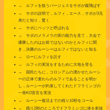
→ ルフィを狙うバージェスをサボが蹴飛ばす
→ サボの説明で，ルフィ，エース，サボが3兄
弟だと知り，驚く
→ サボにペッツと呼ばれる
→ サボのメラメラの実の能力を見て，大会で
優勝したのはお前ではないのかとルフィに聞
き，決勝のルーシーはルフィではないと知る
→ ローにルフィを託す
→ ルフィの実況をするために大地を登る
→ 国民たちに，コロシアムの湧かせたルーシ
ーの正体で麦わらのルフィであることを明か
し，ルーシーが約束してくれたドフラミンゴの
一発KO宣言を実況
→ ルーシー復活までの残り10秒をコール
→ 残り2秒のところでドフラミンゴに体を射抜