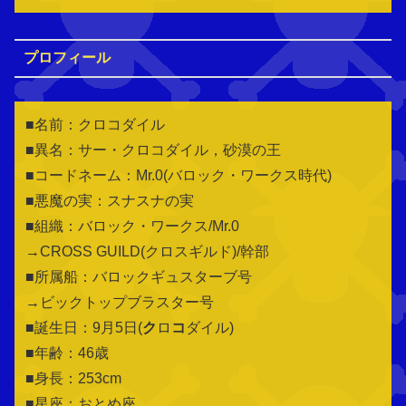
プロフィール
■名前：クロコダイル
■異名：サー・クロコダイル，砂漠の王
■コードネーム：Mr.0(バロック・ワークス時代)
■悪魔の実：スナスナの実
■組織：バロック・ワークス/Mr.0
→CROSS GUILD(クロスギルド)/幹部
■所属船：バロックギュスターブ号
→ビックトップブラスター号
■誕生日：9月5日(
ク
ロ
コ
ダイル)
■年齢：46歳
■身長：253cm
■星座：おとめ座