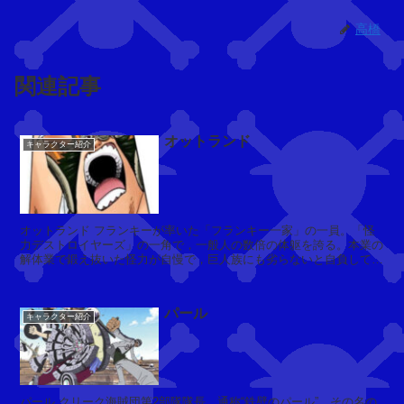
ギ
ー
高橋
関連記事
ク
ロ
コ
オットランド
キャラクター紹介
ダ
イ
ル
オットランド フランキーが率いた「フランキー一家」の一員。「怪
力デストロイヤーズ」の一角で，一般人の数倍の体躯を誇る。本業の
解体業で鍛え抜いた怪力が自慢で，巨人族にも劣らないと自負してい
ジ
る。フランキーを取り返すためル...
ュ
ラ
パール
キ
キャラクター紹介
ュ
ー
ル
・
パール クリーク海賊団第2部隊隊長。通称“鉄壁のパール”。その名の