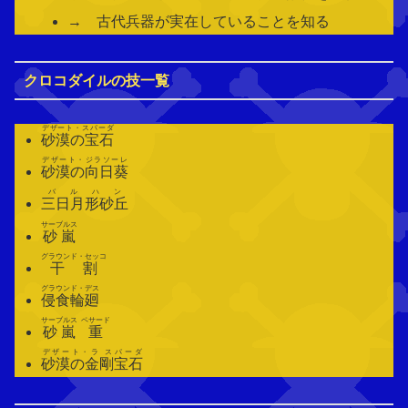
→ 古代兵器が実在していることを知る
クロコダイルの技一覧
デザート・スパーダ
砂漠の宝石
デザート・ジラソーレ
砂漠の向日葵
バルハン
三日月形砂丘
サーブルス
砂嵐
グラウンド・セッコ
干割
グラウンド・デス
侵食輪廻
サーブルス
ペサード
砂嵐
重
デザート・ラ スパーダ
砂漠の金剛宝石