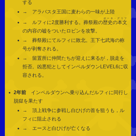
する
→ アラバスタ王国に麦わらの一味が上陸
ポーネ・グリフ
→ ルフィに2度勝利する。葬祭殿の
歴史の本文
の内容の嘘をついたロビンを攻撃。
→ 葬祭殿にてルフィに敗北。王下七武海の称
号が剥奪される。
→ 留置所に仲間たちが迎えに来るが，脱走を
拒否。凶悪犯としてインペルダウンLEVEL6に収
容される。
2年前
インペルダウンへ乗り込んだルフィに同行し
脱獄を果たす
→ 頂上戦争に参戦し白ひげの首を狙うも，ル
フィに阻止される
→ エースと白ひげが亡くなる