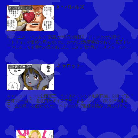
【
ル
X・バレルズ
キャラクター紹介
ク
デ
ィ
ロ
ー
ス
ノ
(
ギ
Xディエス・バレルズ ”最悪の世代”の海賊X・ドレークの父親で，
M
「ドリィ」の愛称で呼んでいた。かつては海軍将校であり，息子ドレ
ル
ークにとっても憧れの父であった。しかし北の海ノースブルーでへと
r.
堕ち，バレルズ海賊団を結成。...
ド
3)
ま
キャロット
キャラクター紹介
と
モ
め
ー
(
ジ
キャロット モコモ公国国王。うさぎのミンクの戦闘民族。以前は”銃
メ
士隊”の一員で，昼夜問わずイヌアラシとネコマムシの間を行き来す
ン
る「王の鳥」を務めていた。ペドロの下で鍛錬を積み，満月の下でさ
らなる力を呼び起こす”月の獅...
バ
カ
バ
ー
ジ
・