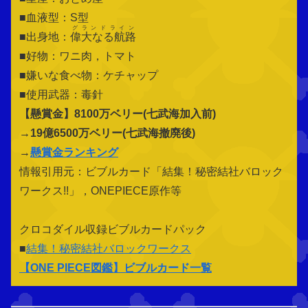
■血液型：S型
グランドライン
■出身地：
偉大なる航路
■好物：ワニ肉，トマト
■嫌いな食べ物：ケチャップ
■使用武器：毒針
【懸賞金】
8100万ベリー(七武海加入前)
→19億6500万ベリー(七武海撤廃後)
→
懸賞金ランキング
情報引用元：ビブルカード「結集！秘密結社バロック
ワークス!!」，ONEPIECE原作等
クロコダイル収録ビブルカードパック
■
結集！秘密結社バロックワークス
【
ONE PIECE図鑑
】ビブルカード一覧