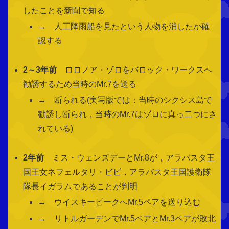
したことを新聞で知る
→ 人工降雨船を見たという人物を消したか確
認する
2～3年前
ロロノア・ゾロをバロック・ワークスへ
勧誘するため当時のMr.7を送る
→ 断られる(実写版では：当時のシクシス島で
勧誘し断られ，当時のMr.7はゾロに真っ二つにさ
れている)
2年前
ミス・ウェンズデーとMr.8が，アラバスタ王
国王女ネフェルタリ・ビビ，アラバスタ王国護衛隊
隊長イガラムであることが判明
→ ウイスキーピークへMr.5ペアを送り込む
→ リトルガーデンでMr.5ペアとMr.3ペアが敗北