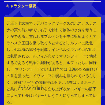
キャラクター概要
元王下七武海で，元バロックワークスのボス。スナス
ナの実の能力者で，右手で触れて物体の水分を奪うこ
とができる。古代兵器プルトンを手中に収めようとア
ラバスタ王国を乗っ取ろうとするが，ルフィに敗北
し，七武海の称号を剝奪，インペルダウンのLEVEL6
に収監される。ルフィが向かうマリンフォードで勃発
するであろう戦争に興味があると、ルフィたちに同行
し、 マリンフォードの頂上戦争では旧怨のある白ひげ
の首を狙った。イワンコフに弱みを握られているらし
く，愛称”サー”との関係性は不明。現在は，ミホーク
クロスギルド
と共に
CROSS GUILD
を立ち上げるが，バギーの部下
によって社長はバギーということになってしまってい
る。