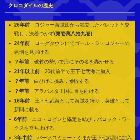
クロコダイルの歴史
26年前
ロジャー海賊団から独立したバレットと交
戦し，決着つかず
(第壱萬八拾九巻)
24年前
ローグタウンにてゴール・Ｄ・ロジャーの
処刑を見届ける
？年前
破竹の勢いで海にその名を轟かせる
21年以上前
20代前半で王下七武海に加入
？年前
白ひげに挑み，惨敗する
？年前
アラバスタ王国に目を向ける
16年前
王下七武海として海賊を狩り，英雄として
新聞に載る
6年前
ニコ・ロビンと協定を結び，バロック・ワー
クスを立ち上げる
3年半前
バーソロミュー・くまが王下七武海に加入