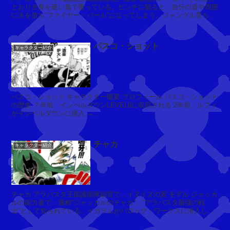
ミ
とおり全身を硬い盾で覆っている。ピンチに陥ると、自分の盾や周囲
ホ
に火を放ち”ファイヤー・パール”になってしまう。ジャングル育ちで
ー
今まで戦闘で血を...
ク
バスコ・ショット
キャラクター紹介
ダ
ズ
・
バスコ・ショット キャラクター概要 プロフィール バスコ・ショット
ボ
の歴史 ？年前 インペルダウンLEVEL6に収容される 2年前 ルフィ
がインペルダウンに侵入 →...
ー
ネ
ス
チャカ
(
キャラクター紹介
M
r.
1)
チャカ アラバスタ王国護衛隊副官で，イヌイヌの実 モデル ジャッカ
ルの能力者で，通称“ジャッカルのチャカ”。"アラバスタ最強の戦
士"として知られている。イガラムがバロック・ワークスに潜入して
ギ
いた際には...
ャ