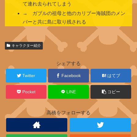
て連れ去られてしまう
→ ガブルの祖母と他のカリブー海賊団のメン
バーと共に島に取り残される
関
キャラクター紹介
連
キ
ャ
シェアする
ラ
ク
Twitter
Facebook
はてブ
タ
ー
Pocket
LINE
コピー
高橋をフォローする
カ
リ
ブ
ー