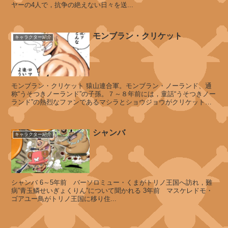
ン
ヤーの4人で，抗争の絶えない日々を送...
ジ
ャ
ロ
モンブラン・クリケット
キャラクター紹介
ウ
シ
モンブラン・クリケット 猿山連合軍。モンブラン・ノーランド、通
ョ
称“うそつきノーランド”の子孫。７～８年前には，童話“うそつきノー
ランド”の熱烈なファンであるマシラとショウジョウがクリケットの
コ
元を訪れた。ジャヤ...
ラ
シャンバ
キャラクター紹介
マ
ウ
ン
シャンバ 6～5年前 バーソロミュー・くまがトリノ王国へ訪れ，難
テ
病”青玉鱗せいぎょくりん”について聞かれる 3年前 マスケレドモ・
ン
ゴアユー鳥がトリノ王国に移り住...
ブ
ル