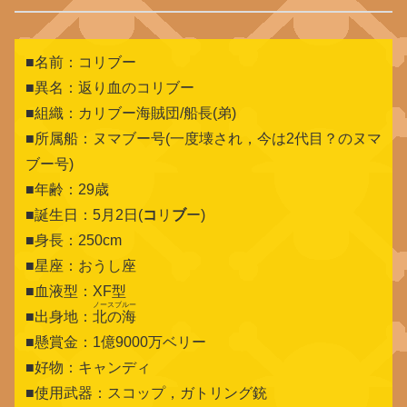
■名前：コリブー
■異名：返り血のコリブー
■組織：カリブー海賊団/船長(弟)
■所属船：ヌマブー号(一度壊され，今は2代目？のヌマ
ブー号)
■年齢：29歳
■誕生日：5月2日(
コ
リ
ブ
ー)
■身長：250cm
■星座：おうし座
■血液型：XF型
ノースブルー
■出身地：
北の海
■懸賞金：1億9000万ベリー
■好物：キャンディ
■使用武器：スコップ，ガトリング銃