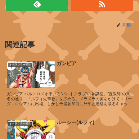
海
賊
団
高橋
カ
関連記事
リ
ブ
ー
ガンビア
キャラクター紹介
コ
リ
ガンビア バルトロメオ率いる”バルトクラブ”の参謀役。”宣教師”の異
ブ
名の通り，「ルフィ先輩教」を広める。メラメラの実をかけてコリー
ダコロシアムに出場。しかし予選参加前に外部と連絡を取るキャップ
ー
マン(中将メイナード)の...
ルーシー(ルフィ)
キャラクター紹介
モ
ニ
ー
セ