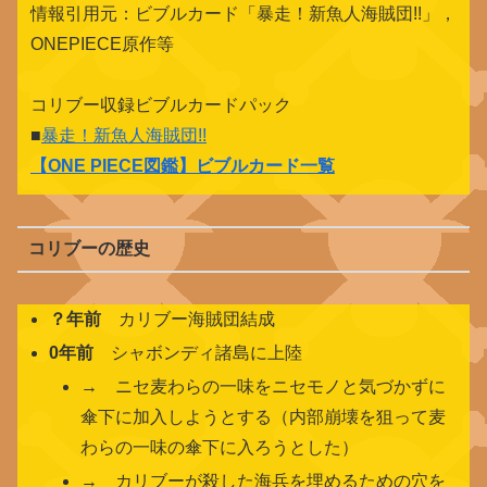
情報引用元：ビブルカード「暴走！新魚人海賊団!!」，
ONEPIECE原作等
コリブー収録ビブルカードパック
■
暴走！新魚人海賊団!!
【
ONE PIECE図鑑
】ビブルカード一覧
コリブーの歴史
？年前
カリブー海賊団結成
0年前
シャボンディ諸島に上陸
→ ニセ麦わらの一味をニセモノと気づかずに
傘下に加入しようとする（内部崩壊を狙って麦
わらの一味の傘下に入ろうとした）
→ カリブーが殺した海兵を埋めるための穴を