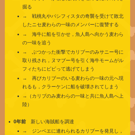
掘る
→ 戦桃丸やパシフィスタの奇襲を受けて敗北
したニセ麦わらの一味のメンバーに復讐する
→ 海牛に船を引かせ，魚人島へ向かう麦わら
の一味を追う
→ ぶつかった衝撃でカリブーのみサニー号に
取り残され，ヌマブー号を引く海牛モームがル
フィたちにビビって逃げてしまう
→ 再びカリブーのいる麦わらの一味の元へ現
れるも，クラーケンに船を破壊されてしまう
→（カリブのみ麦わらの一味と共に魚人島へ上
陸）
0年前
新しい海賊船を調達
→ ジンベエに連れられるカリブーを発見し，