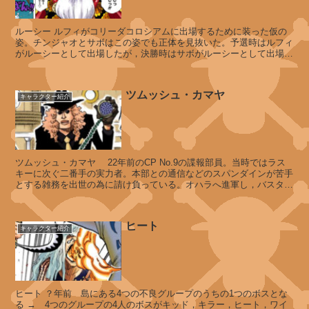
ム
麦
わ
ルーシー ルフィがコリーダコロシアムに出場するために装った仮の
ら
姿。チンジャオとサボはこの姿でも正体を見抜いた。予選時はルフィ
の
がルーシーとして出場したが，決勝時はサボがルーシーとして出場し
た。レベッカは未だにルフィの事...
一
味
ツムッシュ・カマヤ
キャラクター紹介
デ
マ
ツムッシュ・カマヤ 22年前のCP No.9の諜報部員。当時ではラス
ロ
キーに次ぐ二番手の実力者。本部との通信などのスパンダインが苦手
とする雑務を出世の為に請け負っている。オハラへ進軍し，バスター
・
コールに立ち会った。ス...
ブ
ラ
ヒート
ッ
キャラクター紹介
ク
ヒート ？年前 島にある4つの不良グループのうちの1つのボスとな
マ
る → 4つのグループの4人のボスがキッド，キラー，ヒート，ワイ