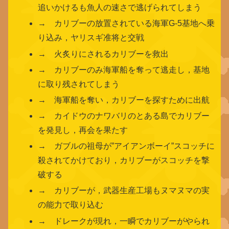
追いかけるも魚人の速さで逃げられてしまう
→ カリブーの放置されている海軍G-5基地へ乗
り込み，ヤリスギ准将と交戦
→ 火炙りにされるカリブーを救出
→ カリブーのみ海軍船を奪って逃走し，基地
に取り残されてしまう
→ 海軍船を奪い，カリブーを探すために出航
→ カイドウのナワバリのとある島でカリブー
を発見し，再会を果たす
→ ガブルの祖母が”アイアンボーイ”スコッチに
殺されてかけており，カリブーがスコッチを撃
破する
→ カリブーが，武器生産工場もヌマヌマの実
の能力で取り込む
→ ドレークが現れ，一瞬でカリブーがやられ