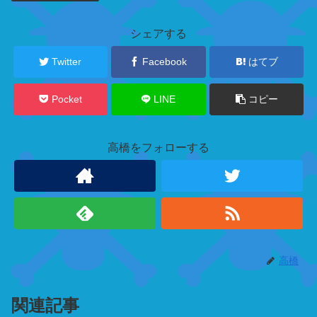
キ
ャ
シェアする
ラ
ク
Twitter
Facebook
はてブ
タ
ー
Pocket
LINE
コピー
高橋をフォローする
新
魚
人
海
賊
団
高橋
ホ
ー
関連記事
デ