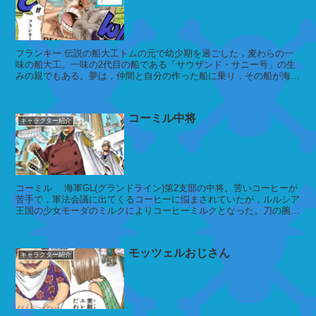
モ
ン
ド
フランキー 伝説の船大工トムの元で幼少期を過ごした，麦わらの一
味の船大工。一味の2代目の船である「サウザンド・サニー号」の生
みの親でもある。夢は，仲間と自分の作った船に乗り，その船が海の
果てにたどり着くのを見届けるこ...
ヒ
ョ
コーミル中将
ウ
キャラクター紹介
ゾ
ウ
コーミル 海軍GL(グランドライン)第2支部の中将。苦いコーヒーが
苦手で，軍法会議に出てくるコーヒーに悩まされていたが，ルルシア
ゼ
王国の少女モーダのミルクによりコーヒーミルクとなった。刀の腕前
オ
は超一流で，エースの処刑...
モッツェルおじさん
キャラクター紹介
ド
ス
ン