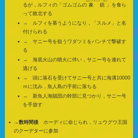
エレファント・ガン
るが，ルフィの「ゴムゴムの
象銃
」を食ら
って敗北する
→ ルフィを慕うようになり，「スルメ」と名
付けられる
→ サニー号を狙うワダツミをパンチで撃破す
る
→ 海底火山の噴火に伴い，サニー号を連れて
逃げる
→ 頭に落石を受けてサニー号と共に海溝10000
ｍに沈み，魚人島の手前に落ちる
→ 新魚人海賊団の幹部に見つかり，サニー号
を手放す
→
数時間後
ホーディに命じられ，リュウグウ王国
のクーデターに参加