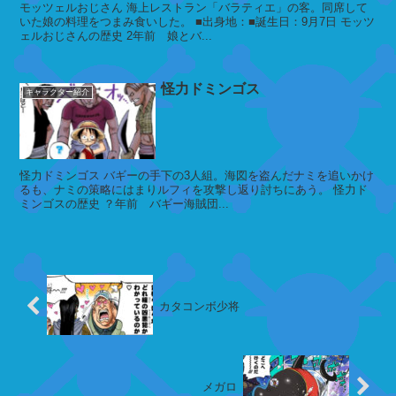
モッツェルおじさん 海上レストラン「バラティエ」の客。同席して
いた娘の料理をつまみ食いした。 ■出身地：■誕生日：9月7日 モッツ
ェルおじさんの歴史 2年前 娘とバ...
ダ
ル
怪力ドミンゴス
マ
キャラクター紹介
カ
怪力ドミンゴス バギーの手下の3人組。海図を盗んだナミを追いかけ
サ
るも、ナミの策略にはまりルフィを攻撃し返り討ちにあう。 怪力ド
ゴ
ミンゴスの歴史 ？年前 バギー海賊団...
バ
ハ
リ
カタコンボ少将
セ
ン
ボ
ン
メガロ