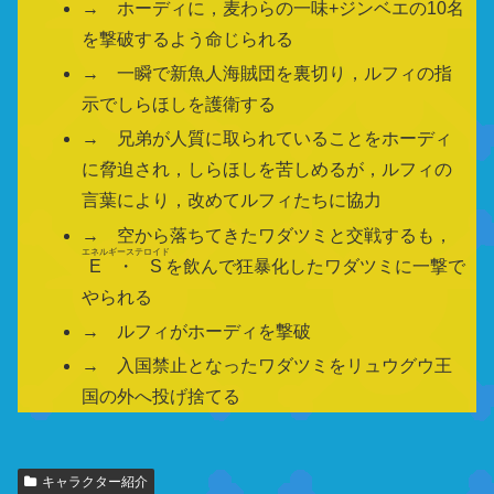
→ ホーディに，麦わらの一味+ジンベエの10名
を撃破するよう命じられる
→ 一瞬で新魚人海賊団を裏切り，ルフィの指
示でしらほしを護衛する
→ 兄弟が人質に取られていることをホーディ
に脅迫され，しらほしを苦しめるが，ルフィの
言葉により，改めてルフィたちに協力
→ 空から落ちてきたワダツミと交戦するも，
エネルギーステロイド
E・S
を飲んで狂暴化したワダツミに一撃で
やられる
→ ルフィがホーディを撃破
→ 入国禁止となったワダツミをリュウグウ王
国の外へ投げ捨てる
関
キャラクター紹介
連