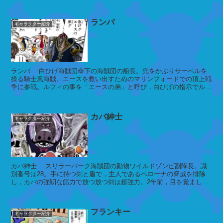
ィ
・
ランバ
キャラクター紹介
ジ
ョ
ー
ン
ズ
ランバ 白ひげ海賊団傘下の海賊団の船長。兜をかぶりサーベルを
操る騎士風海賊。エースを救い出すためのマリンフォードでの頂上戦
争に参戦。ルフィの事を「エースの弟」と呼び，白ひげの指示でルフ
ィを援護した。 ...
イ
カバ紳士
カ
キャラクター紹介
ロ
ス
・
ム
カバ紳士 スリラーバーク海賊団の動物ワイルドゾンビ副隊長。識
ッ
別番号は28。手に持つ剣と盾で，主人であるペローナの脅威を排除
ヒ
し，カバの強靭な筋力で放つ放つ剣は超強力。2年前，目を覚ました
ナミたちを襲うが，サンジの影が...
フランキー
キャラクター紹介
ハ