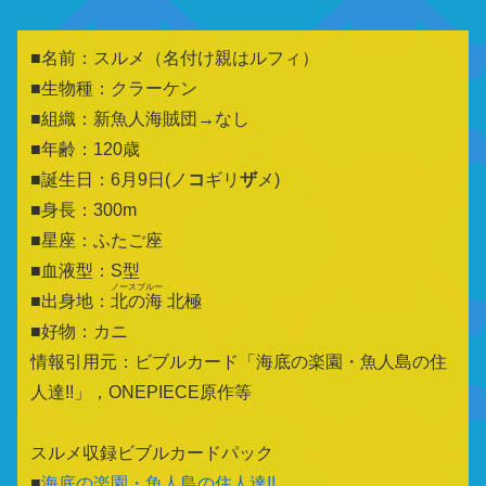
■名前：スルメ（名付け親はルフィ）
■生物種：クラーケン
■組織：新魚人海賊団→なし
■年齢：120歳
■誕生日：6月9日(ノ
コ
ギリ
ザ
メ)
■身長：300m
■星座：ふたご座
■血液型：S型
ノースブルー
■出身地：
北の海
北極
■好物：カニ
情報引用元：ビブルカード「海底の楽園・魚人島の住
人達!!」，ONEPIECE原作等
スルメ収録ビブルカードパック
■
海底の楽園・魚人島の住人達!!