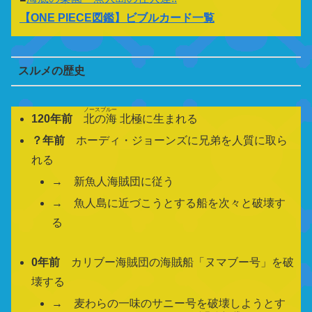
【
ONE PIECE図鑑
】ビブルカード一覧
スルメの歴史
ノースブルー
120年前
北の海
北極に生まれる
？年前
ホーディ・ジョーンズに兄弟を人質に取ら
れる
→ 新魚人海賊団に従う
→ 魚人島に近づこうとする船を次々と破壊す
る
0年前
カリブー海賊団の海賊船「ヌマブー号」を破
壊する
→ 麦わらの一味のサニー号を破壊しようとす