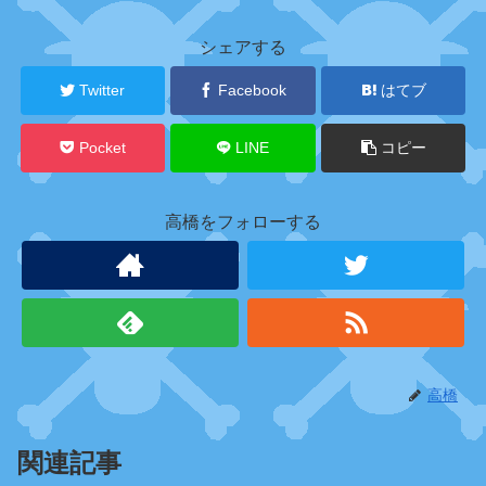
キ
ャ
シェアする
ラ
ク
Twitter
Facebook
はてブ
タ
ー
Pocket
LINE
コピー
高橋をフォローする
ニ
セ
麦
わ
ら
の
一
味
高橋
関連記事
デ