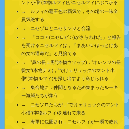
ント小僧”(本物ルフィ)がニセルフィにぶつかる
→ ルフィの覇王色の覇気で，その場の一味全
員気絶する
→ ニセゾロとニセサンジと合流
→ 「ココア(ニセロビン)がさらわれた」と報告
を受けるニセルフィは，「まあいいほっとけあ
の女の運命だ」と見捨てる
→ ”鼻の長ェ男”(本物ウソップ)，”オレンジの長
髪女”(本物ナミ)，”でけェリュックのマント小
僧”(本物ルフィ)を探し出すよう命じられる
→ 集合地に，仲間となるため集まったルーキ
ー海賊たちが集う
→ ニセゾロたちが，”でけェリュックのマント
小僧”(本物ルフィ)を連れて来る
→ 海軍に包囲され，ニセルフィが一瞬で敗れ