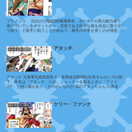
ラ
ブラメンコ 元白ひげ海賊団6番隊隊長。ポケポケの実の能力者で，
マ
体についているポケットから，武器である巨大な槌を自在に取り出し
て戦う。ド派手に戦うことが好みで，相手の不意を突くのが得意。
ウ
※初登場は頂上戦争編だが，悪...
ン
テ
アタッチ
ン
キャラクター紹介
ブ
ル
アタッチ 元海軍写真部部長で，世界経済新聞社社長モルガンズの部
下。本名は「アタッチ」だが，シャッターを切るときに「ファイ
ド
ア!!」と叫ぶ癖があり，そのせいなのか”炎のアタっちゃん”の異名を
リ
持つ。海軍写真部部長時...
ッ
プ
ケリー・ファンク
キャラクター紹介
集
ま
の
っ
ら