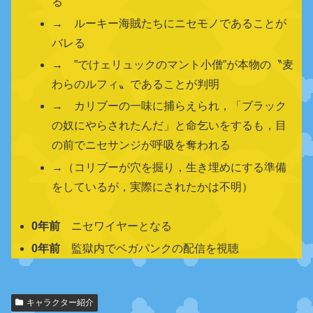
る
→ ルーキー海賊たちにニセモノであることが
バレる
→ ”でけェリュックのマント小僧”が本物の〝麦
わらのルフィ〟であることが判明
→ カリブーの一味に捕らえられ，「ブラック
の奴にやらされたんだ」と命乞いをするも，目
の前でニセサンジが呼吸を奪われる
→（コリブーが穴を掘り，生き埋めにする準備
をしているが，実際にされたかは不明）
0年前
ニセワイヤーとなる
0年前
監獄内でベガパンクの配信を視聴
関
キャラクター紹介
連