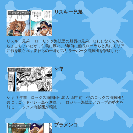
マ
ロ
リスキー兄弟
キャラクター紹介
・
ブ
ラ
ッ
ク
リスキー兄弟 ローリング海賊団の船員の兄弟。せわしなくておっ
ちょこちょいだが，仁義に厚い。5年前に船長ローラらと共にモリア
に影を取られ，麦わらの一味がスリラーバーク海賊団を撃破した2年
前までの3年間は，太陽の日に当...
マ
シキ
ン
キャラクター紹介
ジ
ャ
ロ
ウ
シキ ？年前 ロックス海賊団へ加入 38年前 他のロックス海賊団と
共に，ゴッドバレー島へ進軍 → ロジャー海賊団とガープの勢力を
前に，ロックス海賊団が壊滅 ...
シ
ョ
ブラメンコ
キャラクター紹介
コ