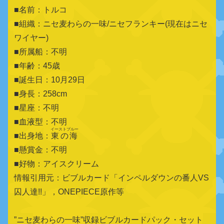
■名前：トルコ
■組織：ニセ麦わらの一味/ニセフランキー(現在はニセ
ワイヤー)
■所属船：不明
■年齢：45歳
■誕生日：10月29日
■身長：258cm
■星座：不明
■血液型：不明
イーストブルー
■出身地：
東の海
■懸賞金：不明
■好物：アイスクリーム
情報引用元：ビブルカード「インペルダウンの番人VS
囚人達!!」，ONEPIECE原作等
”ニセ麦わらの一味”収録ビブルカードパック・セット