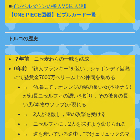
■
インペルダウンの番人VS囚人達!!
【
ONE PIECE図鑑
】ビブルカード一覧
トルコの歴史
？年前
ニセ麦わらの一味を結成
0年前
”鉄人フランキー”を装い，シャボンディ諸島
にて懸賞金7000万ベリー以上の仲間を集める
→ 酒場にて，オレンジの髪の長い女(本物ナミ)
が船長ニセルフィの誘いを断り，その後鼻の長
い男(本物ウソップ)が現れる
→ 2人が退散し，雷の攻撃を受ける
→ ニセルフィに，2人を探すよう命じられる
→ 道を歩いている途中，”でけェリュックのマ