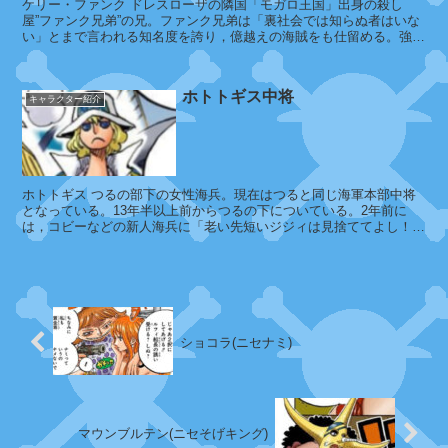
ケリー・ファンク ドレスローザの隣国「モガロ王国」出身の殺し
た
ギ
屋”ファンク兄弟”の兄。ファンク兄弟は「裏社会では知らぬ者はいな
い」とまで言われる知名度を誇り，億越えの海賊をも仕留める。強靭
ツ
ル
で巨漢であるにも関わらず臆病な...
ネ
ー
ホトトギス中将
キ
キャラクター紹介
ー
コ
海
コ
ア
賊
ホトトギス つるの部下の女性海兵。現在はつると同じ海軍本部中将
となっている。13年半以上前からつるの下についている。2年前に
は，コビーなどの新人海兵に「老い先短いジジィは見捨ててよし！」
と極端な指導をするガープを叱っ...
ト
カ
ル
リ
コ
ブ
ー
ショコラ(ニセナミ)
コ
リ
マウンブルテン(ニセそげキング)