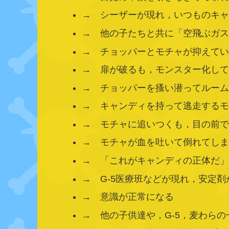
→ シーザーが現れ，いつものキ
→ 他の子たちと共に「空飛ぶガ
→ チョッパーとモチャが抑えて
→ 扉が破るも，モンスター化し
→ チョッパーを搔い潜ってルー
→ キャンディを持って逃走する
→ モチャに追いつくも，目の前
→ モチャが血を吐いて倒れてし
→ 「これがキャンディの正体だ
→ G-5医療班などが現れ，安定剤
→ 意識が正常になる
→ 他の子供達や，G-5，麦わら