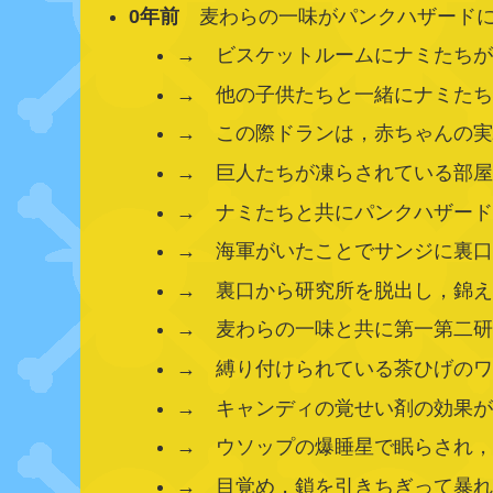
0年前
麦わらの一味がパンクハザード
→ ビスケットルームにナミたち
→ 他の子供たちと一緒にナミた
→ この際ドランは，赤ちゃんの
→ 巨人たちが凍らされている部
→ ナミたちと共にパンクハザー
→ 海軍がいたことでサンジに裏
→ 裏口から研究所を脱出し，錦え
→ 麦わらの一味と共に第一第二
→ 縛り付けられている茶ひげの
→ キャンディの覚せい剤の効果
→ ウソップの爆睡星で眠らされ
→ 目覚め，鎖を引きちぎって暴