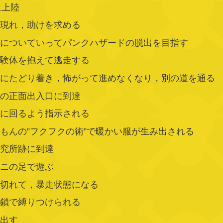
に上陸
が現れ，助けを求める
ちについていってパンクハザードの脱出を目指す
実験体を抱えて逃走する
屋にたどり着き，怖がって進めなくなり，別の道を通る
ドの正面出入口に到達
口に回るよう指示される
もんの”フクフクの術”で暖かい服が生み出される
研究所跡に到達
ワニの足で遊ぶ
が切れて，暴走状態になる
，鎖で縛りつけられる
れ出す