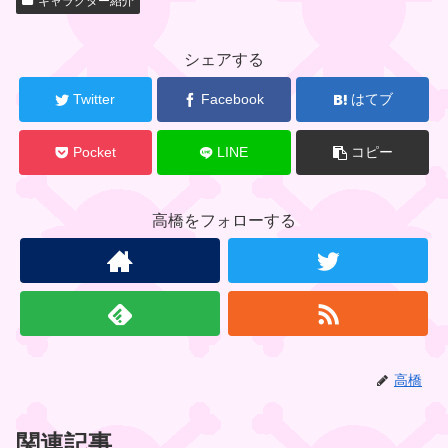
キャラクター紹介
関
連
キ
シェアする
ャ
ラ
Twitter
Facebook
はてブ
ク
タ
Pocket
LINE
コピー
ー
高橋をフォローする
元
ド
ラ
ム
王
国
高橋
関連記事
シ