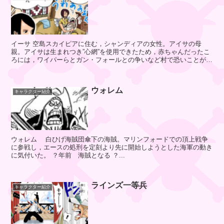
チ
ェ
イーサ 空島スカイピアに住む，シャンディアの女性。アイサの母
ス
親。アイサは生まれつき”心網”を使用できたため，赤ちゃんだったこ
ろには，ワイパーらとガン・フォールとの争いなど村で恐いことが起
きると，決まって泣き出...
ク
ウォレム
キャラクター紹介
ロ
マ
ー
リ
モ
ウォレム 白ひげ海賊団傘下の海賊。マリンフォードでの頂上戦争
に参戦し，エースの処刑を定刻より先に開始しようとした海軍の動き
に気付いた。 ？年前 海賊となる ？...
ロ
ラインズ一等兵
ブ
キャラクター紹介
ソ
ン