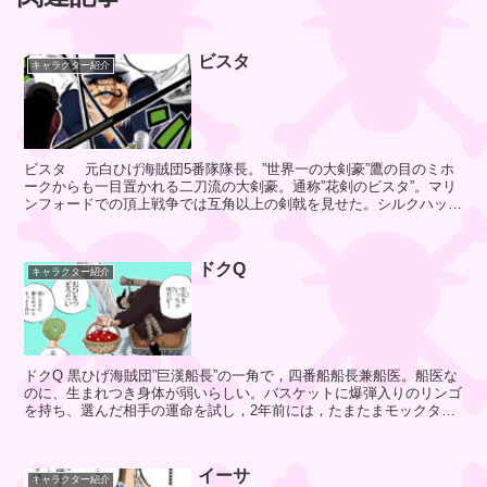
ロ
ラ
ビスタ
ー
キャラクター紹介
ハ
ビスタ 元白ひげ海賊団5番隊隊長。”世界一の大剣豪”鷹の目のミホ
イ
ークからも一目置かれる二刀流の大剣豪。通称”花剣のビスタ”。マリ
パ
ンフォードでの頂上戦争では互角以上の剣戟を見せた。シルクハット
ー
と長い口髭が特徴的。30...
雪
だ
ドクQ
キャラクター紹介
る
さ
ん
ドクQ 黒ひげ海賊団”巨漢船長”の一角で，四番船船長兼船医。船医な
のに、生まれつき身体が弱いらしい。バスケットに爆弾入りのリンゴ
を持ち、選んだ相手の運命を試し，2年前には，たまたまモックタウ
ワ
ンですれ違ったルフ...
ポ
ル
イーサ
キャラクター紹介