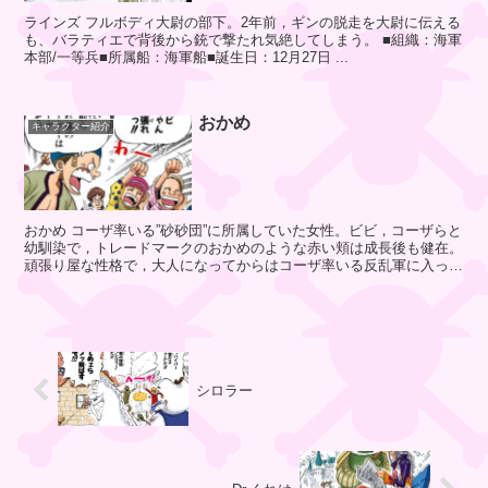
ラインズ フルボディ大尉の部下。2年前，ギンの脱走を大尉に伝える
も、バラティエで背後から銃で撃たれ気絶してしまう。 ■組織：海軍
ド
本部/一等兵■所属船：海軍船■誕生日：12月27日 ...
ル
ト
ン
おかめ
キャラクター紹介
Dr
.
おかめ コーザ率いる”砂砂団”に所属していた女性。ビビ，コーザらと
幼馴染で，トレードマークのおかめのような赤い頬は成長後も健在。
く
頑張り屋な性格で，大人になってからはコーザ率いる反乱軍に入っ
れ
た。 ...
は
Dr
シロラー
.
ヒ
ル
ル