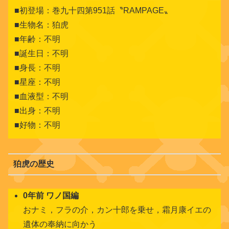
■初登場：巻九十四第951話〝RAMPAGE〟
■生物名：狛虎
■年齢：不明
■誕生日：不明
■身長：不明
■星座：不明
■血液型：不明
■出身：不明
■好物：不明
狛虎の歴史
0年前 ワノ国編
おナミ，フラの介，カン十郎を乗せ，霜月康イエの
遺体の奉納に向かう