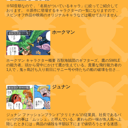
※50音順なので，「名前がついているキャラ」に絞ってご紹介して
おります。 ※原作に登場するキャラクターの一覧になりますので，
スピンオフ作品や映画のオリジナルキャラなどは載せておりません。
ネタバレ注意 【キャラクター一覧...
ホークマン
キャラクター一覧
ホークマン キャラクター概要 百獣海賊団のギフターズ。鷹のSMILE
の能力者。頭から背中にかけて鷹が生えている。貴重な飛行能力者の
1人で，鬼ヶ島討ち入り前日にサニー号や侍たちの船の破壊を任され
た。しかし船の破壊は失敗し...
ジュナン
キャラクター一覧
ジュナン ファッションブランド”クリミナル”の従業員。社長であるパ
ッパグの事は「ムッシュ」と呼んでいる。麦わらの一味が魚人島へ上
陸したときには，商品の値段を半額以下にまで値切ろうとする迷惑な