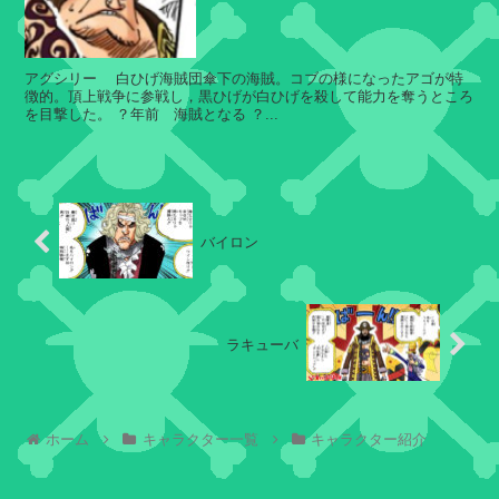
リ
ー
ィ
バ
アグシリー 白ひげ海賊団傘下の海賊。コブの様になったアゴが特
徴的。頂上戦争に参戦し，黒ひげが白ひげを殺して能力を奪うところ
を目撃した。 ？年前 海賊となる ？...
ジ
ロ
ュ
ズ
デ
ワ
ィ
関
ー
連
ド
あ
聖
バイロン
る
ロ
麦
イ
わ
ダ
ら
チ
ー
ラキューバ
の
ャ
一
ル
味
ロ
+
ス
ハ
そ
ホーム
キャラクター一覧
キャラクター紹介
聖
ン
の
フ
他
リ