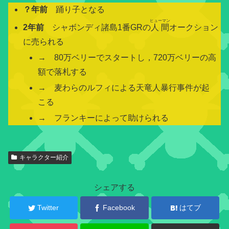
？年前
踊り子となる
ヒューマン
2年前
シャボンディ諸島1番GRの
人間
オークション
に売られる
→ 80万ベリーでスタートし，720万ベリーの高
額で落札する
→ 麦わらのルフィによる天竜人暴行事件が起
こる
→ フランキーによって助けられる
関
キャラクター紹介
連
キ
ャ
シェアする
ラ
ク
Twitter
Facebook
はてブ
タ
ー