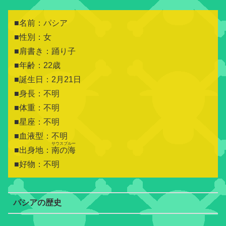
■名前：パシア
■性別：女
■肩書き：踊り子
■年齢：22歳
■誕生日：2月21日
■身長：不明
■体重：不明
■星座：不明
■血液型：不明
サウスブルー
■出身地：
南の海
■好物：不明
パシアの歴史