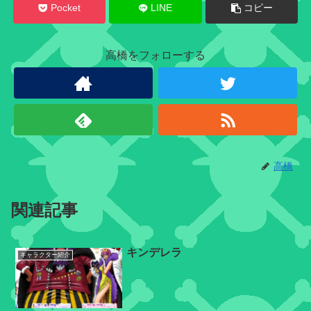
Pocket
LINE
コピー
ヒュ
高橋をフォローする
ーマ
ン
人
間
オ
ー
ク
シ
ョ
高橋
ン
関連記事
デ
ィ
キンデレラ
キャラクター紹介
ス
コ