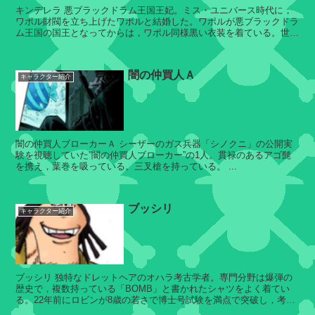
キンデレラ 悪ブラックドラム王国王妃。ミス・ユニバース時代に，
ケ
ワポル財閥を立ち上げたワポルと結婚した。ワポルが悪ブラックドラ
ム王国の国王となってからは，ワポル同様黒い衣装を着ている。世界
イ
会議レヴェリー出席のた...
ミ
ー
闇の仲買人Ａ
キャラクター紹介
シ
ル
闇の仲買人ブローカーＡ シーザーのガス兵器「シノクニ」の公開実
バ
験を視聴していた”闇の仲買人ブローカー”の1人。貫禄のあるアゴ髭
ー
を携え，葉巻を吸っている。三叉槍を持っている。 ...
ズ
・
レ
ブッシリ
キャラクター紹介
イ
リ
ー
ブッシリ 独特なドレットヘアのオハラ考古学者。専門分野は爆弾の
歴史で，複数持っている「BOMB」と書かれたシャツをよく着てい
る。22年前にロビンが8歳の若さで博士号試験を満点で突破し，考古
ス
学者となったときには，クロー...
タ