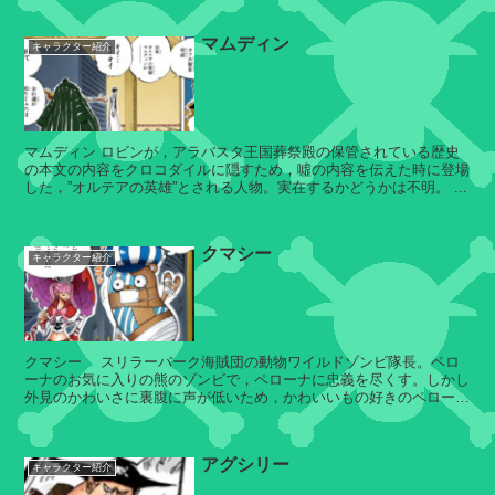
ン
マムディン
シ
セ
キャラクター紹介
ャ
ン
ボ
ン
デ
マムディン ロビンが，アラバスタ王国葬祭殿の保管されている歴史
ィ
バ
の本文の内容をクロコダイルに隠すため，噓の内容を伝えた時に登場
諸
イ
した，”オルテアの英雄”とされる人物。実在するかどうかは不明。 ...
島
ロ
ン
クマシー
キャラクター紹介
シ
パ
ャ
シ
ク
ア
クマシー スリラーバーク海賊団の動物ワイルドゾンビ隊長。ペロ
ヤ
ーナのお気に入りの熊のゾンビで，ペローナに忠義を尽くす。しかし
ク
外見のかわいさに裏腹に声が低いため，かわいいもの好きのペローナ
にはいつも「しゃべるな」と怒ら...
ラ
アグシリー
キ
キャラクター紹介
マ
ュ