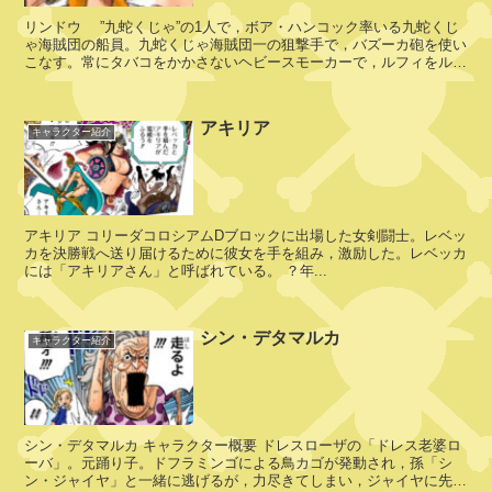
(
リンドウ ”九蛇くじゃ”の1人で，ボア・ハンコック率いる九蛇くじ
キ
ゃ海賊団の船員。九蛇くじゃ海賊団一の狙撃手で，バズーカ砲を使い
ン
こなす。常にタバコをかかさないヘビースモーカーで，ルフィをルス
グ
カイナへ送り届ける船上でル...
)
アキリア
キャラクター紹介
ク
イ
ー
アキリア コリーダコロシアムDブロックに出場した女剣闘士。レベッ
ン
カを決勝戦へ送り届けるために彼女を手を組み，激励した。レベッカ
には「アキリアさん」と呼ばれている。 ？年...
シン・デタマルカ
ジ
キャラクター紹介
ャ
ッ
ク
シン・デタマルカ キャラクター概要 ドレスローザの「ドレス老婆ロ
ーバ」。元踊り子。ドフラミンゴによる鳥カゴが発動され，孫「シ
ン・ジャイヤ」と一緒に逃げるが，力尽きてしまい，ジャイヤに先に