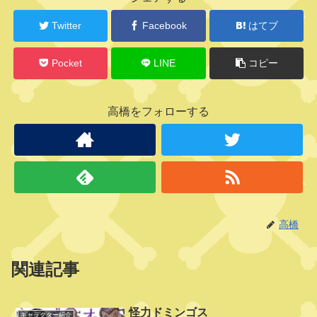
ラ
ク
Twitter
Facebook
はてブ
タ
ー
Pocket
LINE
コピー
高橋をフォローする
ホ
ー
キ
ン
ス
海
賊
団
高橋
関連記事
バ
ジ
ル
怪力ドミンゴス
キャラクター紹介