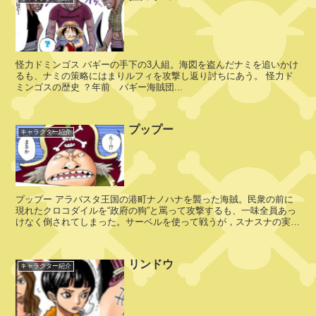
・
ホ
ー
百
キ
獣
ン
怪力ドミンゴス バギーの手下の3人組。海図を盗んだナミを追いかけ
海
ス
るも、ナミの策略にはまりルフィを攻撃し返り討ちにあう。 怪力ド
賊
ミンゴスの歴史 ？年前 バギー海賊団...
団
プップー
フ
キャラクター紹介
ァ
ウ
カ
ス
イ
ト
ド
プップー アラバスタ王国の港町ナノハナを襲った海賊。民衆の前に
ウ
現れたクロコダイルを“政府の狗”と罵って攻撃するも、一味全員あっ
けなく倒されてしまった。サーベルを使って戦うが，スナスナの実の
能力者のクロコダイル...
リンドウ
ア
キャラクター紹介
ル
ベ
ル