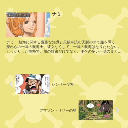
フ
逃げるよう伝える。その直後，リク...
ー
ズ
ナミ
キャラクター紹介
・
フ
ー
ナミ 航海に関する豊富な知識と天候を読む天賦の才で船を導く、
麦わらの一味の航海士。彼女なくして、一味の航海はなりたたない。
しっかりした性格で、船の針路だけでなく、ボケの多い一味のまとめ
ブ
役にもなっている。特に...
ラ
ッ
ク
マ
リ
シシリー少将
ア
サ
アマゾン・リリーの猪
サ
キ