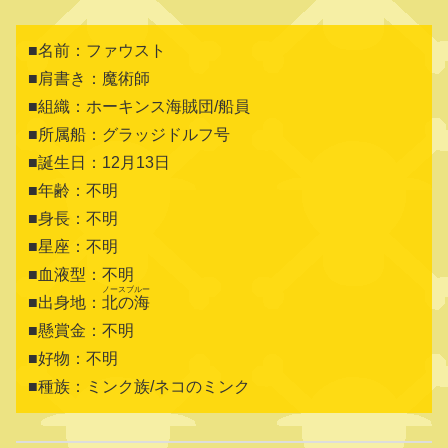
■名前：ファウスト
■肩書き：魔術師
■組織：ホーキンス海賊団/船員
■所属船：グラッジドルフ号
■誕生日：12月13日
■年齢：不明
■身長：不明
■星座：不明
■血液型：不明
ノースブルー
■出身地：
北の海
■懸賞金：不明
■好物：不明
■種族：ミンク族/ネコのミンク