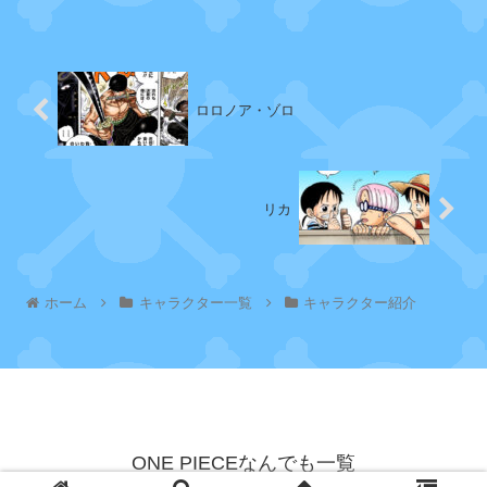
り下半身の自由を奪われ，現在...
像
引
コ
用
ビ
元
ー
ロロノア・ゾロ
：
O
N
モ
ン
リカ
E
キ
P
ー
・
I
D
ホーム
キャラクター一覧
キャラクター紹介
E
・
C
ガ
ー
E
プ
カ
ラ
ー
ONE PIECEなんでも一覧
ボ