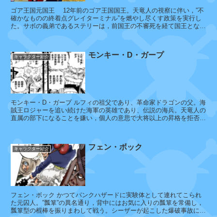
ゴア王国元国王 12年前のゴア王国国王。天竜人の視察に伴い，”不
モ
確かなものの終着点グレイターミナル”を燃やし尽くす政策を実行し
た。サボの義弟であるステリーは，前国王の不審死を経て国王となっ
ン
ている。 ※この人物は，ア...
キ
ー
モンキー・D・ガープ
・
キャラクター紹介
D
・
ル
フ
モンキー・D・ガープ ルフィの祖父であり、革命家ドラゴンの父。海
ィ
賊王ロジャーを追い続けた海軍の英雄であり、伝説の海兵。天竜人の
直属の部下になることを嫌い，個人の意思で大将以上の昇格を拒否し
続けている。かつてル...
ロ
フェン・ボック
キャラクター紹介
ロ
ノ
ア
・
ゾ
フェン・ボック かつてパンクハザードに実験体として連れてこられ
ロ
た元囚人。”瓢箪”の異名通り，背中にはお気に入りの瓢箪を常備し，
画
瓢箪型の棍棒を振りまわして戦う。シーザーが起こした爆破事故によ