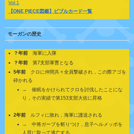
Vol.1
【
ONE PIECE図鑑
】ビブルカード一覧
モーガンの歴史
？年前
海軍に入隊
？年前
第7支部軍曹となる
5年前
クロに仲間共々全員撃破され，この際アゴを
砕かれる
→ 催眠をかけられてクロを討伐したことにな
り，その実績で第153支部大佐に昇格
2年前
ルフィに敗れ，海軍に護送される
→ 中将ガープを斬りつけ，息子ヘルメッポを
人質に取って逃亡する