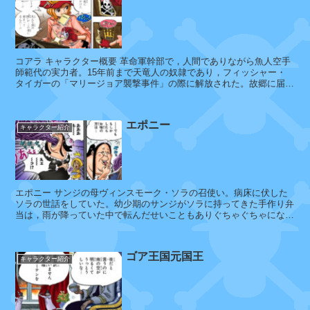
ウ
ッ
カ
コアラ キャラクター概要 革命軍幹部で，人間でありながら魚人空手
師範代の実力者。15年前まで天竜人の奴隷であり，フィッシャー・
リ
タイガーの「マリージョア襲撃事件」の際に解放された。故郷に届け
ー
てもらうため，タイガー率いるタ...
三
等
エポニー
兵
キャラクター紹介
リ
エポニー サンジの母ヴィンスモーク・ソラの召使い。病床に伏した
カ
ソラの世話をしていた。幼少期のサンジがソラに持ってきた手作り弁
当は，雨が降っていた中で転んだせいこともありぐちゃぐちゃになっ
ていて，エポニーが少し舐めただ...
リ
ゴア王国元国王
キャラクター紹介
リ
カ