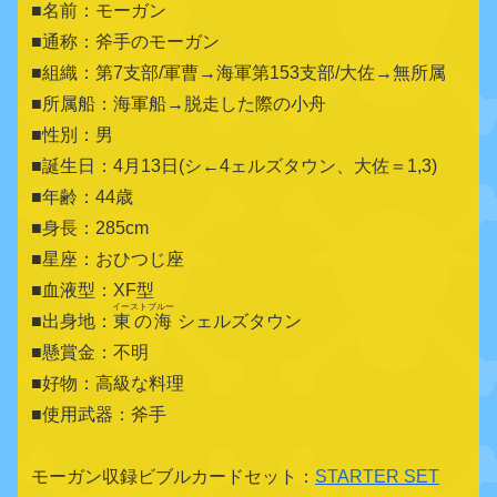
■名前：モーガン
■通称：斧手のモーガン
■組織：第7支部/軍曹→海軍第153支部/大佐→無所属
■所属船：海軍船→脱走した際の小舟
■性別：男
■誕生日：4月13日(シ←4ェルズタウン、大佐＝1,3)
■年齢：44歳
■身長：285cm
■星座：おひつじ座
■血液型：XF型
イーストブルー
■出身地：
東の海
シェルズタウン
■懸賞金：不明
■好物：高級な料理
■使用武器：斧手
モーガン収録ビブルカードセット：
STARTER SET