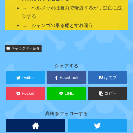
→ ヘルメッポは自力で帰還するが，逃亡に成
功する
→ ジャンゴの乗る船とすれ違う
キャラクター紹介
関
連
キ
シェアする
ャ
ラ
Twitter
Facebook
はてブ
ク
タ
Pocket
LINE
コピー
ー
高橋をフォローする
ヘ
ル