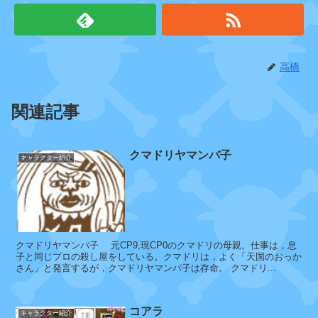
メ
ッ
ポ
高橋
リ
ッ
関連記事
パ
ー
中
クマドリヤマンバ子
キャラクター紹介
佐
ロ
ッ
クマドリヤマンバ子 元CP9,現CP0のクマドリの母親。仕事は，息
カ
子と同じプロの殺し屋をしている。クマドリは，よく「天国のおっか
ク
さん」と発言するが，クマドリヤマンバ子は存命。 クマドリ...
中
尉
コアラ
キャラクター紹介