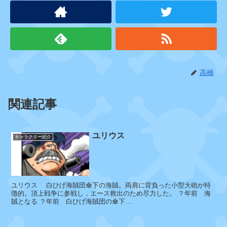
”
美
食
の
町
”
プ
高橋
ッ
チ
関連記事
ユリウス
ビ
キャラクター紹介
ミ
ネ
ユリウス 白ひげ海賊団傘下の海賊。両肩に背負った小型大砲が特
徴的。頂上戦争に参戦し，エース救出のため尽力した。 ？年前 海
マ
賊となる ？年前 白ひげ海賊団の傘下...
ル
ミ