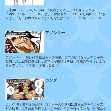
ラ
三津得(ミッチェル) 57巻44Pで読者から寄せられたキャラクター。
カ
「四皇三津得ミッチェル」として投稿され，これに対し尾田栄一郎さ
んは，「あ，お疲れさんです!! あなたは〝四皇〟三津得ミッチェルさ
ン
んじゃないっすかー！...
パ
ニ
アグシリー
キャラクター紹介
ー
アグシリー 白ひげ海賊団傘下の海賊。コブの様になったアゴが特
ア
徴的。頂上戦争に参戦し，黒ひげが白ひげを殺して能力を奪うところ
を目撃した。 ？年前 海賊となる ？...
イ
ス
バ
コング
ー
キャラクター紹介
グ
コング 世界政府全軍総帥。ロジャーの全盛期に海軍元帥を務めたほ
パ
どの猛者。世界政府が持つ全兵力を動かす力を持っている。軍内にお
ウ