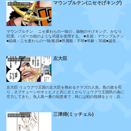
エ
マウンブルテン(ニセそげキング)
キャラクター紹介
ー
タ
マウンブルテン ニセ麦わらの一味の，偽物のそげキング。かなり
ヤ
巨漢。バズーカ砲のような武器を使用する。 ■名前：マウンブルテン
■組織：ニセ麦わらの一味/船員■所属船：不明■年齢：30歳■誕生
メ
日：...
ナ
ウ
ハ
左大臣
ォ
ー
キャラクター紹介
ー
レ
タ
ー
セ
左大臣 リュウグウ王国の左大臣を務めるナマズの人魚。島の政を司
ブ
り，ネプチューンやオトヒメと共に古くからリュウグウ王国民の為に
ン
尽力してきた。魚人島一番の知恵者で，時には戦の指揮をとり，兵士
たちに檄を飛ばす。 ...
ガ
三津得(ミッチェル)
キャラクター紹介
レ
ー