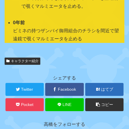
で覗くマルミエータを止める。
0年前
ビミネの持つザンバイ御用組合のチラシを間近で望
遠鏡で覗くマルミエータを止める
キャラクター紹介
関
連
キ
シェアする
ャ
ラ
Twitter
Facebook
はてブ
ク
タ
Pocket
LINE
コピー
ー
高橋をフォローする