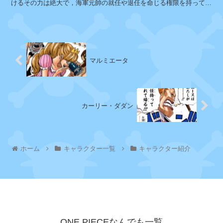
けるその力は絶大で，海軍元帥の就任や退任を命じる権限を持ってい
リ
る。戦闘描写がないため，戦闘力...
ー
ピ
マルミエータ
ー
プ
リ
ー
カーリー・ダダン
・
ル
ル
ホーム
キャラクター一覧
キャラクター紹介
タ
イ
ル
ス
ト
ン
ONE PIECEなんでも一覧