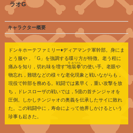
ラオG
キャラクター概要
ドンキホーテファミリー♦ディアマンテ軍幹部。身にま
とう服や，「G」を強調する喋り方が特徴。老う程に
G
おうけん
痛みを知り，切れ味を増す“
地
翁拳
”の使い手。老眼や
物忘れ，難聴などの様々な老化現象と戦いながらも，
現役で幹部を務める。戦闘では素早く，重い攻撃を放
ち，ドレスローザの戦いでは，5億の首チンジャオを
圧倒。しかしチンジャオの奥義を伝承したサイに敗れ
た。この戦闘中に，寿命によって他界しかけるという
珍事も起きた。