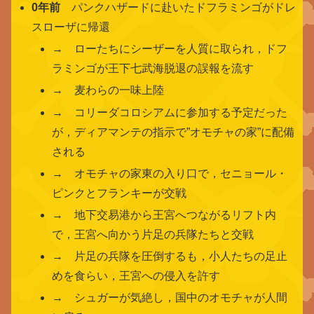
0年前
パンクハザードに赴いたドフラミンゴがドレ
スローザに帰還
→ ローたちにシーザーを人質に取られ，ドフ
ラミンゴが王下七武海脱退の誤報を流す
→ 麦わらの一味上陸
→ コリーダコロシアムに参加する予定だった
が，ディアマンテの指示で”オモチャの家”に配備
される
→ オモチャの家東の入り口で，セニョール・
ピンクとフランキーが交戦
→ 地下交易港から王宮へつながるリフト内
で，王宮へ向かう片足の兵隊たちと交戦
→ 片足の兵隊を圧倒するも，小人たちの足止
めを食らい，王宮への侵入を許す
→ シュガーが気絶し，国中のオモチャが人間