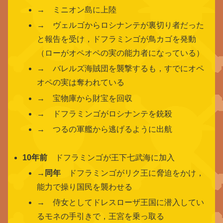
→ ミニオン島に上陸
→ ヴェルゴからロシナンテが裏切り者だった
と報告を受け，ドフラミンゴが鳥カゴを発動
（ローがオペオペの実の能力者になっている）
→ バレルズ海賊団を襲撃するも，すでにオペ
オペの実は奪われている
→ 宝物庫から財宝を回収
→ ドフラミンゴがロシナンテを銃殺
→ つるの軍艦から逃げるように出航
10年前
ドフラミンゴが王下七武海に加入
→
同年
ドフラミンゴがリク王に脅迫をかけ，
能力で操り国民を襲わせる
→ 侍女としてドレスローザ王国に潜入してい
るモネの手引きで，王宮を乗っ取る