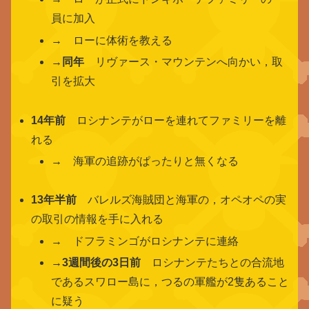
員に加入
→ ローに体術を教える
→
同年
リヴァース・マウンテンへ向かい，取
引を拡大
14年前
ロシナンテがローを連れてファミリーを離
れる
→ 海軍の追跡がぱったりと無くなる
13年半前
バレルズ海賊団と海軍の，オペオペの実
の取引の情報を手に入れる
→ ドフラミンゴがロシナンテに連絡
→
3週間後の3日前
ロシナンテたちとの合流地
であるスワロー島に，つるの軍艦が2隻あること
に疑う