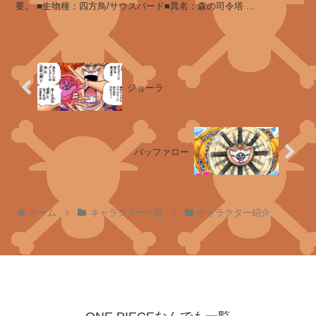
要。 ■生物種：四方鳥/サウスバード■異名：森の司令塔 ...
ピ
ー
カ
ジョーラ
ト
ラ
バッファロー
フ
ァ
ル
ガ
ホーム
キャラクター一覧
キャラクター紹介
ー
・
ロ
ー
シ