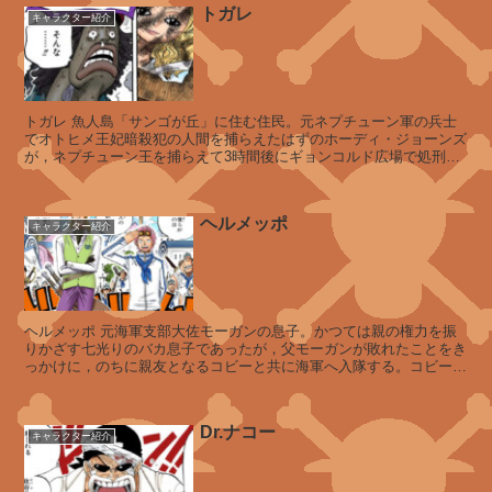
トガレ
フ
キャラクター紹介
ラ
ミ
ン
ゴ
トガレ 魚人島「サンゴが丘」に住む住民。元ネプチューン軍の兵士
でオトヒメ王妃暗殺犯の人間を捕らえたはずのホーディ・ジョーンズ
が，ネプチューン王を捕らえて3時間後にギョンコルド広場で処刑す
ると言い放つ放送を目撃。そこで...
ド
ン
ヘルメッポ
キャラクター紹介
キ
ホ
ー
テ
・
ヘルメッポ 元海軍支部大佐モーガンの息子。かつては親の権力を振
ロ
りかざす七光りのバカ息子であったが，父モーガンが敗れたことをき
っかけに，のちに親友となるコビーと共に海軍へ入隊する。コビーと
シ
海軍将校を目指し、現在...
ナ
ン
Dr.ナコー
テ
キャラクター紹介