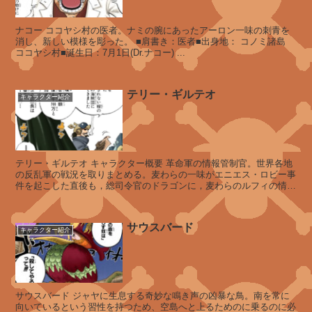
ヴ
ナコー ココヤシ村の医者。ナミの腕にあったアーロン一味の刺青を
ェ
消し、新しい模様を彫った。 ■肩書き：医者■出身地： コノミ諸島
ル
ココヤシ村■誕生日：7月1日(Dr.ナコー) ...
ゴ
テリー・ギルテオ
キャラクター紹介
デ
ィ
ア
マ
テリー・ギルテオ キャラクター概要 革命軍の情報管制官。世界各地
ン
の反乱軍の戦況を取りまとめる。麦わらの一味がエニエス・ロビー事
件を起こした直後も，総司令官のドラゴンに，麦わらのルフィの情報
テ
とその一味の総合懸賞金トータル...
サウスバード
キャラクター紹介
ト
レ
ー
ボ
サウスバード ジャヤに生息する奇妙な鳴き声の凶暴な鳥。南を常に
ル
向いているという習性を持つため、空島へと上るためのに乗るのに必