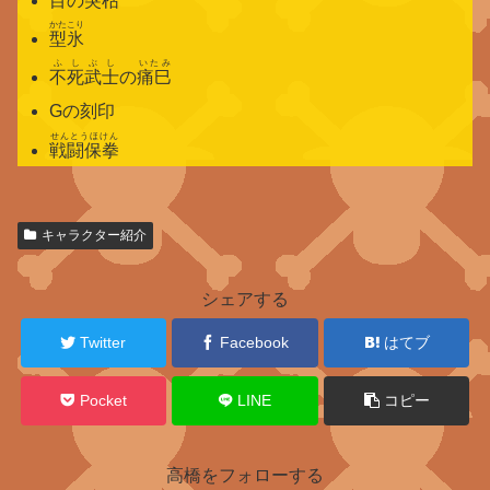
目の
突枯
かたこり
型氷
ふしぶし
いたみ
不死武士
の
痛巳
Gの刻印
せんとうほけん
戦闘保拳
関
キャラクター紹介
連
キ
ャ
シェアする
ラ
ク
Twitter
Facebook
はてブ
タ
ー
Pocket
LINE
コピー
高橋をフォローする
元