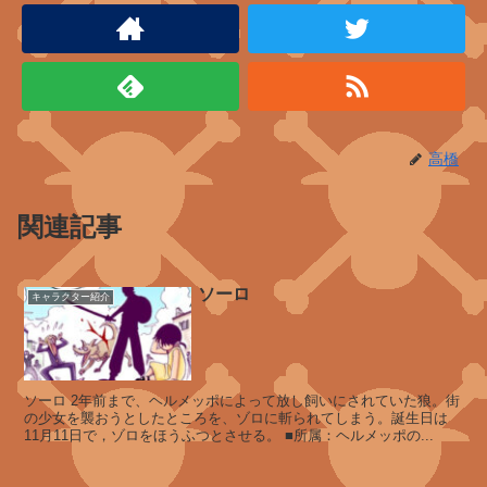
ド
ン
キ
ホ
ー
テ
フ
高橋
ァ
ミ
リ
関連記事
ー
ソーロ
キャラクター紹介
ド
ン
キ
ホ
ソーロ 2年前まで、ヘルメッポによって放し飼いにされていた狼。街
ー
の少女を襲おうとしたところを、ゾロに斬られてしまう。誕生日は
11月11日で，ゾロをほうふつとさせる。 ■所属：ヘルメッポの...
テ
・
ド