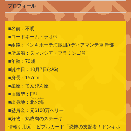
プロフィール
■名前：不明
■コードネーム：ラオG
■組織：ドンキホーテ海賊団/♦ディアマンテ軍 幹部
■所属船：ヌマンシア・フラミンゴ号
■年齢：70歳
■誕生日：10月7日(
ジG
)
■身長：157cm
■星座：てんびん座
■血液型：F型
ノースブルー
■出身地：
北の海
■懸賞金：元6100万ベリー
■好物：熟成肉のステーキ
情報引用元：ビブルカード「恐怖の支配者！ドンキホ