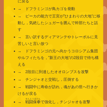
に戻る
→ ドフラミンゴが鳥カゴを発動
→ ピーカの能力で王宮が”ひまわりの大地”に移
動し，気絶したシュガーを囲んで幹部たちと話
す
→ 言い訳するディアマンテやトレーボルに見
苦しいと言い放つ
→ ドフラミンゴの元へ向かうコロシアム集団
やルフィたちを，”新王の大地”の2段目で待ち構
える
→ 2段目に到達したオオロンブスを攻撃
→ チンジャオと交戦し，圧倒する
→ 戦闘中に寿命が訪れ，魂があの世へ行きか
けるが戻る
せんとうほけん
→
戦闘保拳
で強化し，チンジャオを攻撃