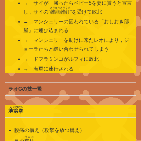
→ サイが，勝ったらベビー5を妻に貰うと宣言
きりゅうきりくぎ
し，サイの”
錐龍錐釘
”を受けて敗北
→ マンシェリーの囚われている「おしおき部
屋」に運び込まれる
→ マンシェリーを助けに来たレオにより，ジ
ョーラたちと縫い合わせられてしまう
→ ドフラミンゴがルフィに敗北
→ 海軍に連行される
ラオGの技一覧
G
おうけん
地
翁拳
腰痛の構え（攻撃を放つ構え）
つかれ