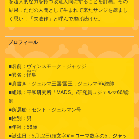
を超人的な力を持つ改造人間にすることを計画。その
結果，ただの人間として生まれて来たサンジを疎まし
く思い，「失敗作」と呼んで虐げ続けた。
プロフィール
■名前：ヴィンスモーク・ジャッジ
ガルーダ
■異名：
怪鳥
■肩書き：ジェルマ王国/国王，ジェルマ66/総帥
■組織：平和研究所「MADS」/研究員→ジェルマ66/総
帥
■所属船：セント・ジェルマン号
■性別：男
■年齢：56歳
■誕生日：5月12日(頭文字
V
＝ローマ数字の5，
ジャ
ッ