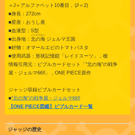
＝J＝アルファベット10番目，
ジ
＝2)
■身長：272cm
■星座：おうし座
■血液型：S型
ノースブルー
■出身地：
北の海
ジェルマ王国
■好物：オマールエビのトマトパスタ
■使用武器：形状記憶鎧「レイドスーツ」，槍
情報引用元：ビブルカードセット「”北の海”の戦争
屋・ジェルマ66!!」，ONE PIECE原作
ジャッジ収録ビブルカードセット
■
”北の海”の戦争屋・ジェルマ66!!
【
ONE PIECE図鑑
】ビブルカード一覧
ジャッジの歴史