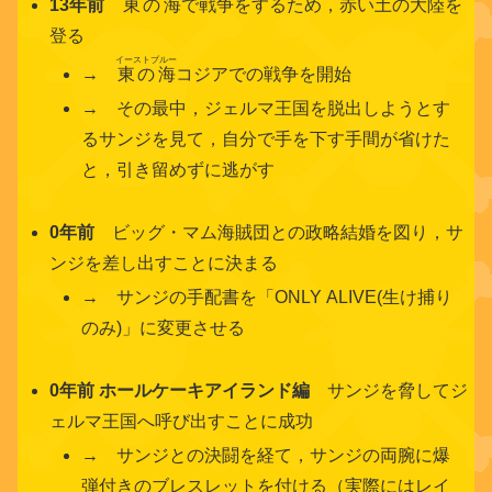
13年前
東の海
で戦争をするため，
赤い土の大陸
を
登る
イーストブルー
→
東の海
コジアでの戦争を開始
→ その最中，ジェルマ王国を脱出しようとす
るサンジを見て，自分で手を下す手間が省けた
と，引き留めずに逃がす
0年前
ビッグ・マム海賊団との政略結婚を図り，サ
ンジを差し出すことに決まる
→ サンジの手配書を「ONLY ALIVE(生け捕り
のみ)」に変更させる
0年前 ホールケーキアイランド編
サンジを脅してジ
ェルマ王国へ呼び出すことに成功
→ サンジとの決闘を経て，サンジの両腕に爆
弾付きのブレスレットを付ける（実際にはレイ