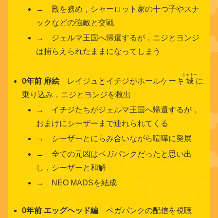
→ 殿を務め，シャーロット家の十つ子やスナ
ックなどの強敵と交戦
→ ジェルマ王国へ帰還するが，ニジとヨンジ
は捕らえられたままになってしまう
シャトー
0年前 扉絵
レイジュとイチジがホールケーキ
城
に
乗り込み，ニジとヨンジを救出
→ イチジたちがジェルマ王国へ帰還するが，
おまけにシーザーまで連れられてくる
→ シーザーとにらみ合いながら喧嘩に発展
→ 全ての元凶はベガパンクだったと思い出
し，シーザーと和解
→ NEO MADSを結成
0年前 エッグヘッド編
ベガパンクの配信を視聴