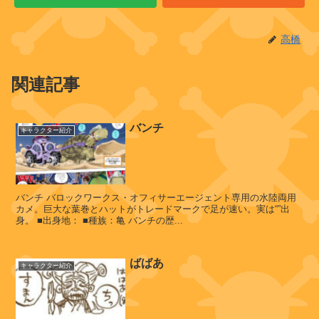
(
N
高橋
E
O
M
関連記事
A
D
S
)
バンチ
キャラクター紹介
ヴ
バンチ バロックワークス・オフィサーエージェント専用の水陸両用
ィ
カメ。巨大な葉巻とハットがトレードマークで足が速い。実は“”出
身。 ■出身地： ■種族：亀 バンチの歴...
ン
ス
モ
ばばあ
ー
キャラクター紹介
ク
・
ジ