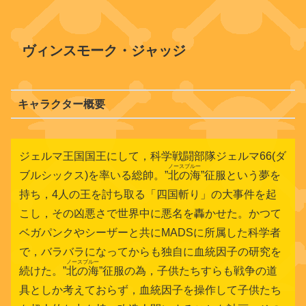
ヴィンスモーク・ジャッジ
キャラクター概要
ジェルマ王国国王にして，科学戦闘部隊ジェルマ66(ダ
ノースブルー
ブルシックス)を率いる総帥。”
北の海
”征服という夢を
持ち，4人の王を討ち取る「四国斬り」の大事件を起
こし，その凶悪さで世界中に悪名を轟かせた。かつて
ベガパンクやシーザーと共にMADSに所属した科学者
で，バラバラになってからも独自に血統因子の研究を
ノースブルー
続けた。”
北の海
”征服の為，子供たちすらも戦争の道
具としか考えておらず，血統因子を操作して子供たち