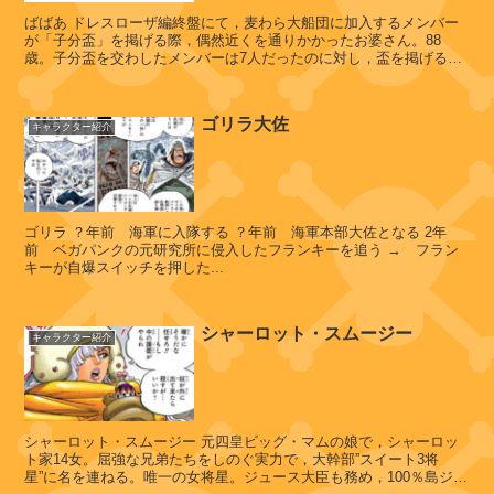
ャ
ばばあ ドレスローザ編終盤にて，麦わら大船団に加入するメンバー
ッ
が「子分盃」を掲げる際，偶然近くを通りかかったお婆さん。88
ジ
歳。子分盃を交わしたメンバーは7人だったのに対し，盃を掲げる
「ばばっ」の音の吹き出しが8つあっ...
ゴリラ大佐
キャラクター紹介
シ
ー
ザ
ー
・
ゴリラ ？年前 海軍に入隊する ？年前 海軍本部大佐となる 2年
ク
前 ベガパンクの元研究所に侵入したフランキーを追う → フラン
キーが自爆スイッチを押した...
ラ
ウ
ン
シャーロット・スムージー
キャラクター紹介
ヴ
ィ
シャーロット・スムージー 元四皇ビッグ・マムの娘で，シャーロッ
そ
ン
ト家14女。屈強な兄弟たちをしのぐ実力で，大幹部”スイート3将
ス
の
星”に名を連ねる。唯一の女将星。ジュース大臣も務め，100％島ジュ
モ