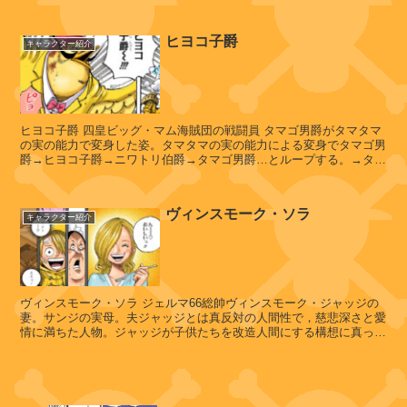
ースタウンを治める。”シボ...
他
ー
ク
ヒヨコ子爵
キャラクター紹介
・
レ
イ
ヴ
ジ
ィ
ュ
ン
ヒヨコ子爵 四皇ビッグ・マム海賊団の戦闘員 タマゴ男爵がタマタマ
ス
の実の能力で変身した姿。タマタマの実の能力による変身でタマゴ男
爵→ヒヨコ子爵→ニワトリ伯爵→タマゴ男爵…とループする。→タマ
モ
ゴ男爵→ヒヨコ子爵→ニワトリ...
ー
ク
ヴ
ヴィンスモーク・ソラ
・
ィ
キャラクター紹介
ソ
ン
ラ
ス
モ
ー
ヴィンスモーク・ソラ ジェルマ66総帥ヴィンスモーク・ジャッジの
ク
妻。サンジの実母。夫ジャッジとは真反対の人間性で，慈悲深さと愛
・
情に満ちた人物。ジャッジが子供たちを改造人間にする構想に真っ向
イ
から大反対し，自らの命を顧み...
チ
ジ