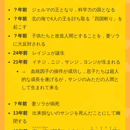
？年前
ジェルマの王となり，科学力の国となる
？年前
北の海で4人の王を討ち取る「四国斬り」を
起こす
？年前
子供たちと改造人間とすることを，妻ソラ
に大反対される
24年前
レイジュが誕生
21年前
イチジ，ニジ，サンジ，ヨンジが生まれる
→ 血統因子の操作が成功し，息子たちは超人
的な成長を遂げるが，サンジのみただの人間と
して生まれて来る
？年前
妻ソラが病死
13年前
出来損ないのサンジを死んだことにして幽
閉する
イーストブルー
レッドライン