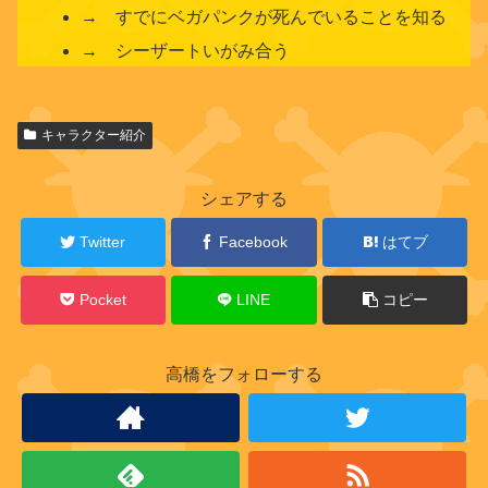
→ すでにベガパンクが死んでいることを知る
→ シーザートいがみ合う
関
キャラクター紹介
連
キ
ャ
シェアする
ラ
ク
Twitter
Facebook
はてブ
タ
ー
Pocket
LINE
コピー
高橋をフォローする
ジ
ェ
ル
マ
6
6