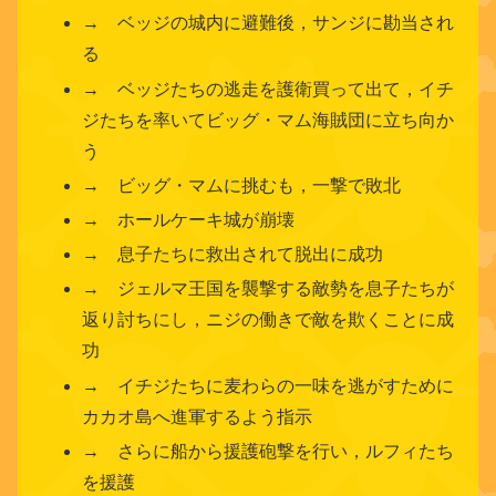
→ ベッジの城内に避難後，サンジに勘当され
る
→ ベッジたちの逃走を護衛買って出て，イチ
ジたちを率いてビッグ・マム海賊団に立ち向か
う
→ ビッグ・マムに挑むも，一撃で敗北
→ ホールケーキ城が崩壊
→ 息子たちに救出されて脱出に成功
→ ジェルマ王国を襲撃する敵勢を息子たちが
返り討ちにし，ニジの働きで敵を欺くことに成
功
→ イチジたちに麦わらの一味を逃がすために
カカオ島へ進軍するよう指示
→ さらに船から援護砲撃を行い，ルフィたち
を援護