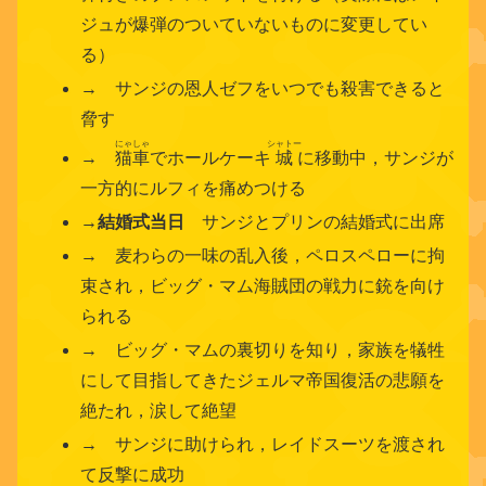
ジュが爆弾のついていないものに変更してい
る）
→ サンジの恩人ゼフをいつでも殺害できると
脅す
にゃしゃ
シャトー
→
猫車
でホールケーキ
城
に移動中，サンジが
一方的にルフィを痛めつける
→
結婚式当日
サンジとプリンの結婚式に出席
→ 麦わらの一味の乱入後，ペロスペローに拘
束され，ビッグ・マム海賊団の戦力に銃を向け
られる
→ ビッグ・マムの裏切りを知り，家族を犠牲
にして目指してきたジェルマ帝国復活の悲願を
絶たれ，涙して絶望
→ サンジに助けられ，レイドスーツを渡され
て反撃に成功