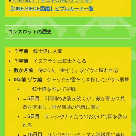
■
天性の戦士！モコモ公国のミンク族!!
【
ONE PIECE図鑑
】ビブルカード一覧
コンスロットの歴史
？年前
銃士隊に入隊
？年前
イヌアラシ三銃士となる
数か月前
侍の1人「雷ぞう」がゾウに匿われる
0年前 ゾウ編
ジャックが雷ぞうを探しにゾウへ襲撃
→ 銃士隊を率いて応戦
→
5日目
5日間の攻防が続くが，敵が毒ガス兵
器を使用し，国が崩壊の危機に瀕す
→
6日目
サンジやナミたちのおかげで国を救わ
れる
→
15日目
サンジがビッグ・マム海賊団に連れ