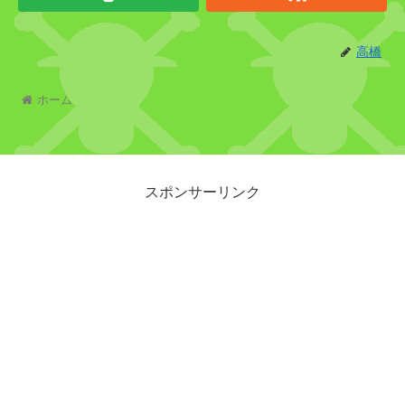
公
国
高橋
イ
ホーム
ヌ
ア
ラ
スポンサーリンク
シ
三
銃
士
シ
シ
リ
ア