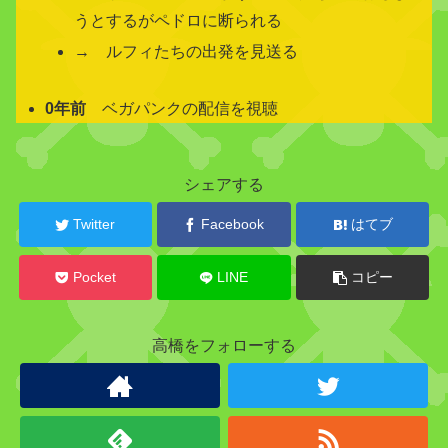
うとするがペドロに断られる
→ ルフィたちの出発を見送る
0年前
ベガパンクの配信を視聴
関
シェアする
連
キ
Twitter
Facebook
はてブ
ャ
ラ
ク
Pocket
LINE
コピー
タ
ー
高橋をフォローする
モ
コ
モ