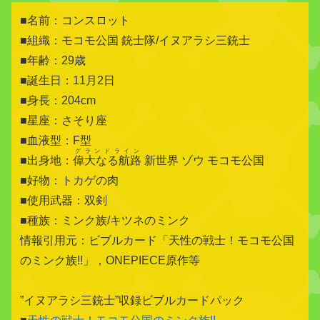
■名前：コンスロット
■組織：モコモ公国 銃士隊/イヌアラシ三銃士
■年齢：29歳
■誕生日：11月2日
■身長：204cm
■星座：さそり座
■血液型：F型
グランドライン
■出身地：
偉大なる航路
新世界 ゾウ モコモ公国
■好物：トカゲの肉
■使用武器：双剣
■種族：ミンク族/キツネのミンク
情報引用元：ビブルカード「天性の戦士！モコモ公国
のミンク族!!」，ONEPIECE原作等
”イヌアラシ三銃士”収録ビブルカードパック