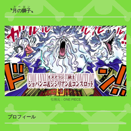
スーロン
〝
月の獅子
〟
引用元：ONE PIECE
プロフィール