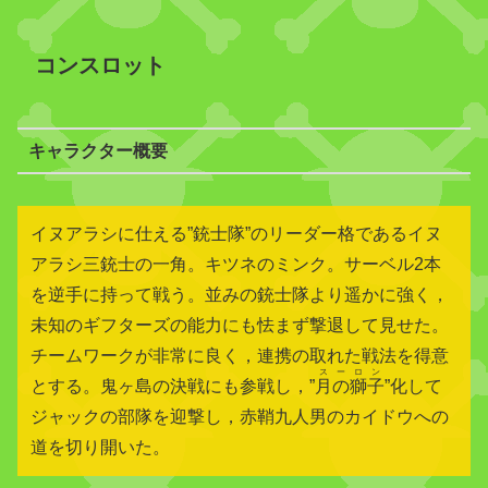
コンスロット
キャラクター概要
イヌアラシに仕える”銃士隊”のリーダー格であるイヌ
アラシ三銃士の一角。キツネのミンク。サーベル2本
を逆手に持って戦う。並みの銃士隊より遥かに強く，
未知のギフターズの能力にも怯まず撃退して見せた。
チームワークが非常に良く，連携の取れた戦法を得意
スーロン
とする。鬼ヶ島の決戦にも参戦し，”
月の獅子
”化して
ジャックの部隊を迎撃し，赤鞘九人男のカイドウへの
道を切り開いた。