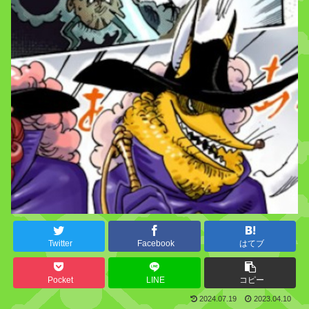
Twitter
Facebook
はてブ
Pocket
LINE
コピー
2024.07.19
2023.04.10