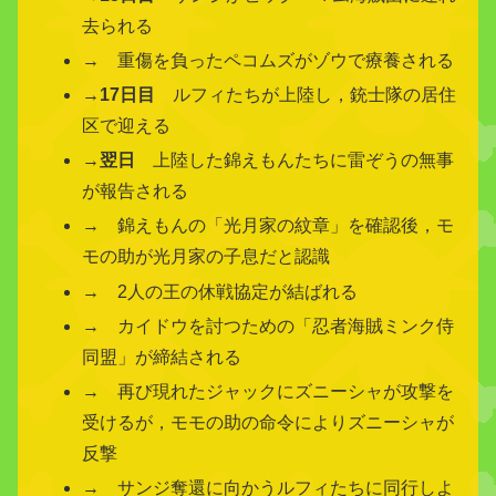
去られる
→ 重傷を負ったペコムズがゾウで療養される
→
17日目
ルフィたちが上陸し，銃士隊の居住
区で迎える
→
翌日
上陸した錦えもんたちに雷ぞうの無事
が報告される
→ 錦えもんの「光月家の紋章」を確認後，モ
モの助が光月家の子息だと認識
→ 2人の王の休戦協定が結ばれる
→ カイドウを討つための「忍者海賊ミンク侍
同盟」が締結される
→ 再び現れたジャックにズニーシャが攻撃を
受けるが，モモの助の命令によりズニーシャが
反撃
→ サンジ奪還に向かうルフィたちに同行しよ