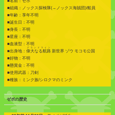
■名前：ゼポ
■組織：ノックス探検隊(→ノックス海賊団)/船員
■年齢：享年不明
■誕生日：不明
■身長：不明
■星座：不明
■血液型：不明
グランドライン
■出身地：
偉大なる航路
新世界 ゾウ モコモ公国
■好物：不明
■懸賞金：不明
■使用武器：刀剣
■種族：ミンク族/シロクマのミンク
ゼポの歴史