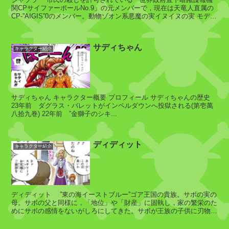
ズ
兄
関CPサイファーポールNo.9」の元メンバーで，現在は天竜人直属の
CP-”AIGIS”0のメンバー。動物ゾオン系悪魔の実イヌイヌの実 モデル
弟
狼ウルフの能力...
サディちゃん
キャラクター紹介
ゼ
ポ
サディちゃん キャラクター概要 プロフィール サディちゃんの歴史
23年前 ダグラス・バレットがインペルダウンへ投獄される(第壱萬
八拾九巻) 22年前 ”金獅子のシキ...
ベ
そ
ポ
の
ディディット
キャラクター紹介
他
イ
ディディット ”東の海イーストブルー”ゴア王国の貴族。サボの実の
母。サボの父と同様に，「地位」や「財産」に固執し，家の繁栄のた
ヌ
めにサボの感情をないがしろにしてきた。サボが王族の子供に刃物で
ア
襲われケンカとなった時には...
ラ