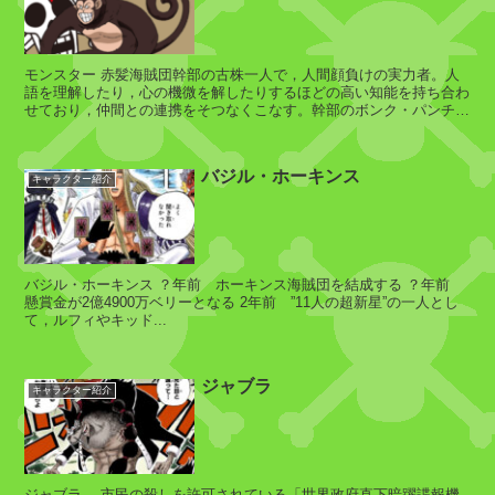
探
検
隊
モンスター 赤髪海賊団幹部の古株一人で，人間顔負けの実力者。人
語を理解したり，心の機微を解したりするほどの高い知能を持ち合わ
)
せており，仲間との連携をそつなくこなす。幹部のボンク・パンチと
長年”音楽家コンビ”を...
バジル・ホーキンス
キャラクター紹介
ペ
ド
ロ
バジル・ホーキンス ？年前 ホーキンス海賊団を結成する ？年前
懸賞金が2億4900万ベリーとなる 2年前 ”11人の超新星”の一人とし
て，ルフィやキッド...
ゼ
ポ
ジャブラ
キャラクター紹介
ペ
コ
ム
ジャブラ 市民の殺しを許可されている「世界政府直下暗躍諜報機