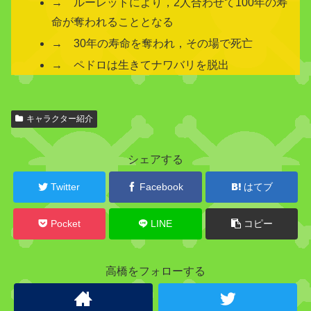
→ ルーレットにより，2人合わせて100年の寿
命が奪われることとなる
→ 30年の寿命を奪われ，その場で死亡
→ ペドロは生きてナワバリを脱出
関
キャラクター紹介
連
キ
ャ
シェアする
ラ
ク
Twitter
Facebook
はてブ
タ
ー
Pocket
LINE
コピー
高橋をフォローする
モ
コ
モ