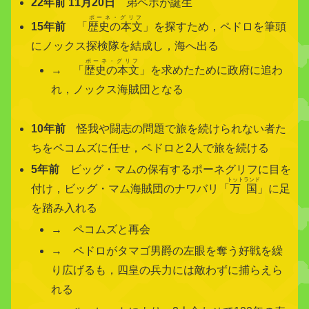
22年前 11月20日
弟ベポが誕生
ポーネ・グリフ
15年前
「
歴史の本文
」を探すため，ペドロを筆頭
にノックス探検隊を結成し，海へ出る
ポーネ・グリフ
→ 「
歴史の本文
」を求めたために政府に追わ
れ，ノックス海賊団となる
10年前
怪我や闘志の問題で旅を続けられない者た
ちをペコムズに任せ，ペドロと2人で旅を続ける
5年前
ビッグ・マムの保有するポーネグリフに目を
トットランド
付け，ビッグ・マム海賊団のナワバリ「
万国
」に足
を踏み入れる
→ ペコムズと再会
→ ペドロがタマゴ男爵の左眼を奪う好戦を繰
り広げるも，四皇の兵力には敵わずに捕らえら
れる