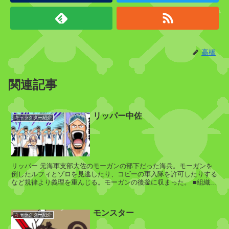
公
国
ノ
高橋
ッ
ク
関連記事
ス
海
リッパー中佐
賊
キャラクター紹介
団
(
元
リッパー 元海軍支部大佐のモーガンの部下だった海兵。モーガンを
ノ
倒したルフィとゾロを見逃したり、コビーの軍入隊を許可したりする
など規律より義理を重んじる。モーガンの後釜に収まった。 ■組織...
ッ
ク
モンスター
キャラクター紹介
ス