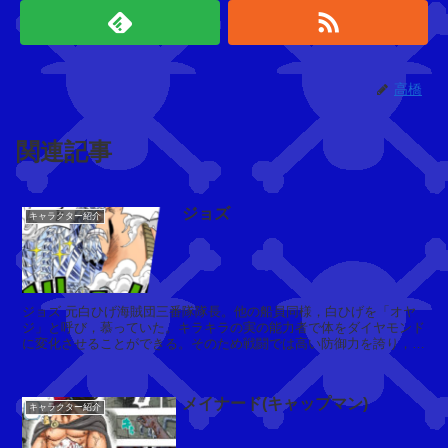
パ
イ
ダ
ー
高橋
ズ
カ
フ
関連記事
ェ
ジョズ
キャラクター紹介
ポ
ー
ラ
(
ジョズ 元白ひげ海賊団三番隊隊長。他の船員同様，白ひげを「オヤ
ザ
ジ」と呼び，慕っていた。キラキラの実の能力者で体をダイヤモンド
に変化させることができる。そのため戦闘では高い防御力を誇り，さ
ラ
らに元から兼ね...
)
メイナード(キャップマン)
キャラクター紹介
マ