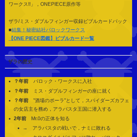
ワークス!!」，ONEPIECE原作等
ザラ/ミス・ダブルフィンガー収録ビブルカードパック
■
結集！秘密結社バロックワークス
【
ONE PIECE図鑑
】ビブルカード一覧
ザラの歴史
？年前
バロック・ワークスに入社
？年前
ミス・ダブルフィンガーの座に就く
？年前
”酒場のポーラ”として，スパイダーズカフェ
の女店主を務め，アラバスタ王国に潜入する
2年前
Mr.0の正体を知る
→ アラバスタの戦いで，ナミに敗れる