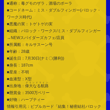
■通称：毒グモのザラ，酒場のポーラ
■コードネーム：ミス・ダブルフィンガー(バロック・
ワークス時代)
■悪魔の実：トゲトゲの実
■組織：バロック・ワークス/ミス・ダブルフィンガー
→NEWスパイダーズカフェ/店員
■所属船：キルサスーン号
■年齢：28歳
■誕生日：7月30日(ナミ〇(勝利))
■身長：187cm
■星座：不明
■血液型：X型
グランドライン
■出身地：
偉大なる航路
■懸賞金：3500万ベリー
■好物：ハーブティー
情報引用元：ビブルカード「結集！秘密結社バロック