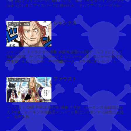
にするほどアイスバーグに懐いている。ルフィたちがアイスバーグと
ー
出会う少し前にアイスバーグに拾われた。そしてアイスバーグがルフ
ブ
ィたちと出会い，紹介する際に”...
(
M
シャンクス
キャラクター紹介
r.
4)
シャンクス キャラクター概要 赤髪海賊団の大頭で、ルフィにとって
ド
憧れの海賊。かつてはバギーとともにゴール・D・ロジャーの船で船
員見習いをしていたが、今や四皇の一人。12年前に幼いルフィと出
ロ
元
会い，海王類に襲われそ...
フ
バ
ィ
ロ
ファウスト
ー
キャラクター紹介
ッ
(
ク
ミ
・
ス
ワ
・
ー
ファウスト ONE PIECE単行本 86巻 ？年前 ホーキンス海賊団に加
メ
ク
入 2年前 ホーキンス海賊団メンバーと共にシャボンディ諸島に上陸
リ
ス
→ 海軍大将...
ー
ク