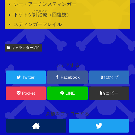
シー・アーチンスティンガー
ドーピング
トゲトゲ
針治療
（回復技）
スティンガーフレイル
関
キャラクター紹介
連
キ
ャ
シェアする
ラ
ク
Twitter
Facebook
はてブ
タ
ー
Pocket
LINE
コピー
高橋をフォローする
N
E
W
ス