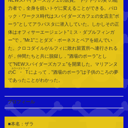
NEWスパイダーズカフェの店員。”トゲトゲの実”の能
力者で，全身を鋭いトゲに変えることができる。バロ
ック・ワークス時代はスパイダーズカフェの女店主”ポ
ーラ”としてアラバスタに潜入していた。しかしその正
体はオフィサーエージェント”ミス・ダブルフィンガ
ー”で，”Mr.1”ことダズ・ボーネスとペアを組んでい
た。クロコダイルがルフィに敗れ留置所へ連行される
が，仲間たちと共に脱獄し，”酒場のポーラ”とし
て”NEWスパイダーズカフェ”を開業した。マリアンヌ
カラーズトラップ
の
C・T
によって，”酒場のポーラ”は子供のころの夢
であったことがわかった。
プロフィール
■本名：ザラ