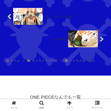
リ
ス
マ
ク
ス
ロ
ダズ・ボーネス/Mr.1
)
コ
ダ
イ
ル
ベーブ/Mr.4
ラ
(
ッ
M
ス
r.
ー
0)
ホーム
キャラクター一覧
キャラクター紹介
ジ
ニ
ェ
コ
ム
・
(
ロ
M
ビ
ONE PIECEなんでも一覧
r.
ン
© 2023 ONE PIECEなんでも一覧.
5)
(
ホーム
検索
トップ
サイドバー
ミ