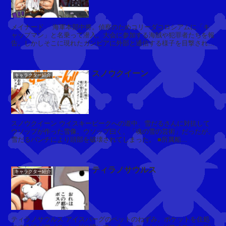
リ
ア
メイナード 海軍本部中将。偵察のためコリーダコロシアムに「キ
ン
ャップマン」と名乗って潜入。大会に参加する海賊や犯罪者たちを報
ヌ
告。しかしそこに現れたガンビアに外部と通信する様子を目撃され，
(
ガンビアを撃破するが，その報復...
ミ
ス
スノウクイーン
キャラクター紹介
・
ゴ
ー
ル
デ
スノウクイーン ウイスキーピークへの道中、雪だるさんに対抗して
ン
ウソップが作った雪像。ウソップ曰く、「魂の雪の芸術」だったが、
雪だるパンチにより頭部を破壊されてしまった。 ■所属船...
ウ
ィ
ー
ティラノサウルス
ク
キャラクター紹介
)
ティラノサウルス アイスバーグのペットのねずみ。ポケットを住処
ベ