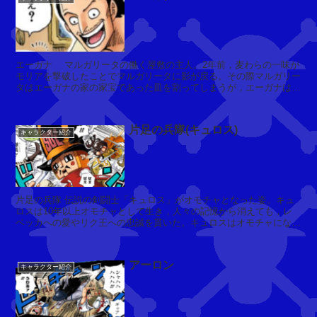
マ
リ
ア
エーガナ マルガリータの働く屋敷の主人。2年前，麦わらの一味が
ン
モリアを撃破したことでマルガリータに影が戻る。その際マルガリー
ヌ
タはエーガナの家の家宝であった皿を割ってしまうが，エーガナは皿
(
を割られたことには気にも留め...
ミ
ス
片足の兵隊(キュロス)
キャラクター紹介
・
ゴ
ー
ル
デ
片足の兵隊 伝説の剣闘士「キュロス」がオモチャとなった姿。キュ
ン
ロスは10年以上オモチャとして生き，人々の記憶から消えても，レ
ベッカへの愛やリク王への忠誠を貫いた。キュロスはオモチャになる
ウ
直前，ドフラミンゴの占拠する王...
ィ
ー
アーロン
ク
キャラクター紹介
)