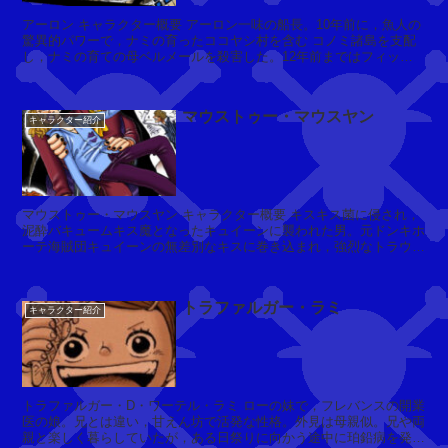
アーロン キャラクター概要 アーロン一味の船長。10年前に，魚人の
ベ
驚異的パワーで，ナミの育ったココヤシ村を含む コノミ諸島を支配
ー
し，ナミの育ての母ベルメールを殺害した。12年前まではフィッシ
ブ
ャー・タイガー，ジン...
(
M
マウストゥー・マウスヤン
キャラクター紹介
r.
4)
マウストゥー・マウスヤン キャラクター概要 キスキス菌に侵され，
ド
泥酔バキュームキス魔となったキュイーンに襲われた男。元ドンキホ
ーテ海賊団キュイーンの無差別なキスに巻き込まれ，強烈なトラウマ
ロ
元
を植え付けられた。※ビブルカー...
フ
バ
ィ
ロ
トラファルガー・ラミ
ー
キャラクター紹介
ッ
(
ク
ミ
・
ス
ワ
・
ー
トラファルガー・D・ワーテル・ラミ ローの妹で，フレバンスの開業
メ
ク
医の娘。兄とは違い，甘えん坊で活発な性格。外見は母親似。兄や両
リ
ス
親と楽しく暮らしていたが，ある日祭りに向かう途中に珀鉛病を発
ー