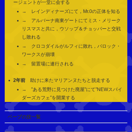
ージェントが一堂に会する
→ レインディナーズにて，Mr.0の正体を知る
→ アルバーナ南東ゲートにてミス・メリーク
リスマスと共に，ウソップ＆チョッパーと交戦
し敗れる
→ クロコダイルがルフィに敗れ，バロック・
ワークスが崩壊
→ 留置場に連行される
2年前
助けに来たマリアンヌたちと脱走する
→ ”ある荒野に見つけた廃屋”にて”NEWスパイ
ダーズカフェ”を開業する
ベーブの技一覧