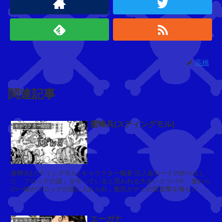
W
ス
パ
イ
ダ
ー
高橋
ズ
カ
フ
関連記事
ェ
蜜蜂兵(スティングモル)
キャラクター紹介
ポ
ー
ラ
(
蜜蜂兵(スティングモル) キャラクター概要 巨人族ロードの作り出し
ザ
た「ブロックの国」を守っていると思われる大きいミツバチ。麦わら
の一味がブロックの国に入れられ，数匹がナミの雷攻撃を喰らい，気
ラ
絶して地上に落下した。 ...
)
エーガナ
キャラクター紹介