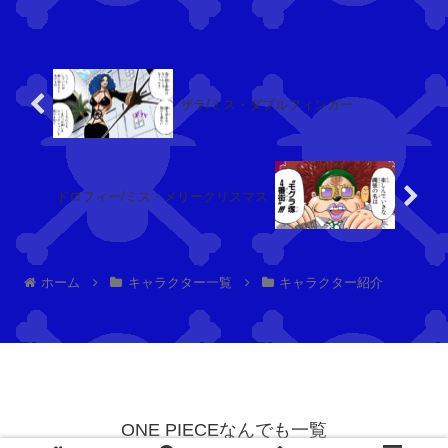
症。ローの気遣いにより，銃撃な...
ク
リ
ス
マ
ク
ス
ロ
ザラ/ミス・ダブルフィンガー
)
コ
ダ
イ
ル
ドロフィー/ミス・メリークリスマス
ラ
(
ッ
M
ス
r.
ー
0)
ホーム
キャラクター一覧
キャラクター紹介
ジ
ニ
ェ
コ
ム
・
(
ロ
M
ビ
ONE PIECEなんでも一覧
r.
ン