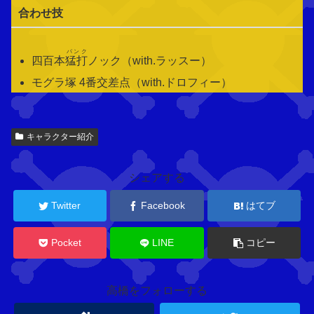
合わせ技
パンク
四百本
猛打
ノック（with.ラッスー）
モグラ塚 4番交差点（with.ドロフィー）
関
キャラクター紹介
連
キ
ャ
シェアする
ラ
ク
Twitter
Facebook
はてブ
タ
ー
Pocket
LINE
コピー
高橋をフォローする
N
E