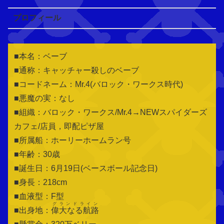
プロフィール
■本名：ベーブ
■通称：キャッチャー殺しのベーブ
■コードネーム：Mr.4(バロック・ワークス時代)
■悪魔の実：なし
■組織：バロック・ワークス/Mr.4→NEWスパイダーズ
カフェ/店員，即配ピザ屋
■所属船：ホーリーホームラン号
■年齢：30歳
■誕生日：6月19日(ベースボール記念日)
■身長：218cm
■血液型：F型
グランドライン
■出身地：
偉大なる航路