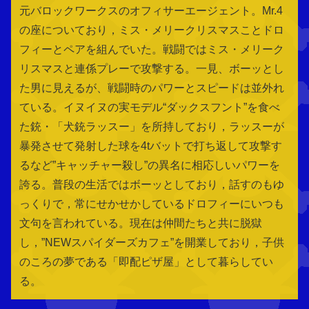
元バロックワークスのオフィサーエージェント。Mr.4
の座についており，ミス・メリークリスマスことドロ
フィーとペアを組んでいた。戦闘ではミス・メリーク
リスマスと連係プレーで攻撃する。一見、ボーッとし
た男に見えるが、戦闘時のパワーとスピードは並外れ
ている。イヌイヌの実モデル“ダックスフント”を食べ
た銃・「犬銃ラッスー」を所持しており，ラッスーが
暴発させて発射した球を4tバットで打ち返して攻撃す
るなど”キャッチャー殺し”の異名に相応しいパワーを
誇る。普段の生活ではボーッとしており，話すのもゆ
っくりで，常にせかせかしているドロフィーにいつも
文句を言われている。現在は仲間たちと共に脱獄
し，”NEWスパイダーズカフェ”を開業しており，子供
のころの夢である「即配ピザ屋」として暮らしてい
る。