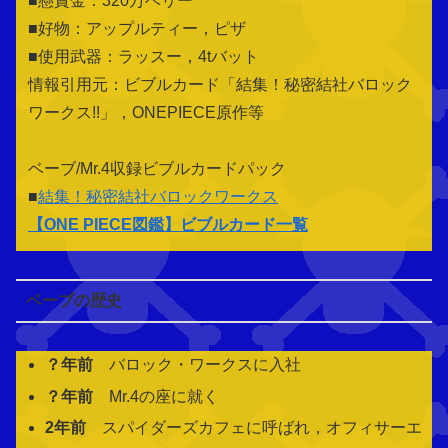
■懸賞金：320万ベリー
■好物：アップルティー，ピザ
■使用武器：ラッスー，4tバット
情報引用元：ビブルカード「結集！秘密結社バロック
ワークス!!」，ONEPIECE原作等
ベーブ/Mr.4収録ビブルカードパック
■
結集！秘密結社バロックワークス
【
ONE PIECE図鑑
】ビブルカード一覧
ベーブの歴史
？年前
バロック・ワークスに入社
？年前
Mr.4の座に就く
2年前
スパイダーズカフェに呼ばれ，オフィサーエ