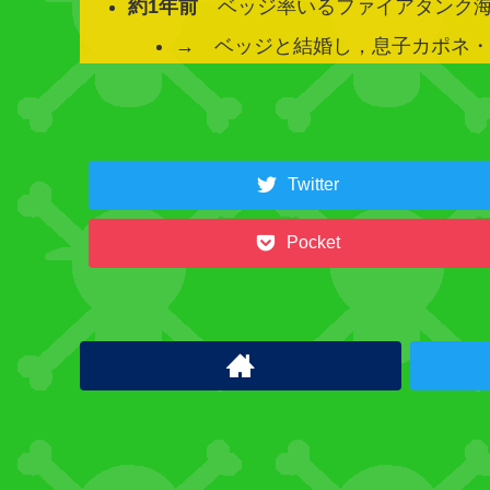
約1年前
ベッジ率いるファイアタンク海
→ ベッジと結婚し，息子カポネ
関
連
キ
Twitter
ャ
ラ
Pocket
ク
タ
ー
フ
ァ
イ