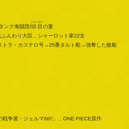
ファーザー
タンク海賊団/
頭目
の妻
元ふんわり大臣，シャーロット家22女
ストラ・カステロ号→25番タルト船→強奪した敵船
争屋・ジェルマ66!!」，ONE PIECE原作