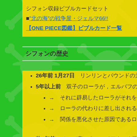
シフォン収録ビブルカードセット
■
”北の海”の戦争屋・ジェルマ66!!
【
ONE PIECE図鑑
】ビブルカード一覧
シフォンの歴史
26年前 1月27日
リンリンとパウンドの
5年以上前
双子のローラが，エルバフの
→ それに辟易したローラがそれ
→ ローラの代わりに差し出され
→ 関係を悪化させた原因である