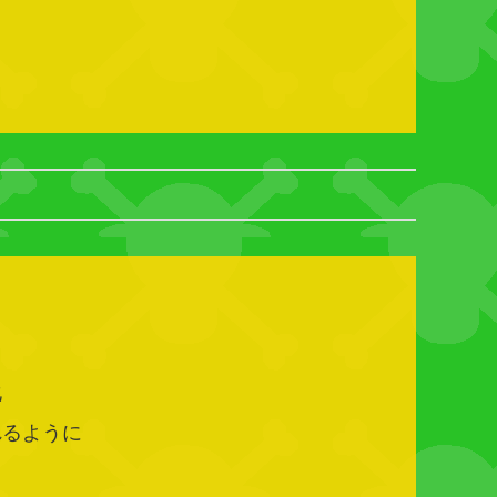
化
れるように