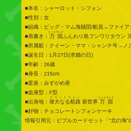
■本名：シャーロット・シフォン
■性別：女
■組織：ビッグ・マム海賊団/船員→ファイア
トットランド
■肩書き：
万国
ふんわり島フンワリタウン 
■所属船：クイーン・ママ・シャンテ号→ノ
■誕生日：1月27日(求婚の日)
■年齢：26歳
■身長：215cm
■星座：みずがめ座
■血液型：F型
グランドライン
トットランド
■出身地：
偉大なる航路
新世界
万国
■好物：チョコレートシフォンケーキ
情報引用元：ビブルカードセット「”北の海”の戦