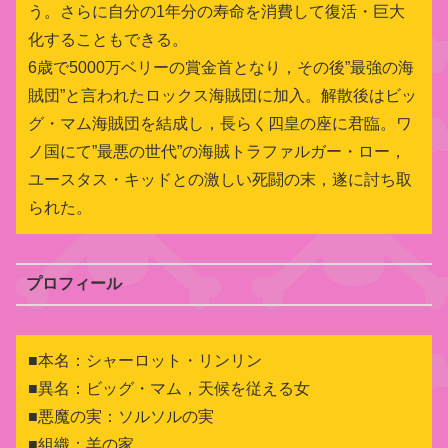
う。さらに自分の1年分の寿命を消費して復活・巨大
化することもできる。
6歳で5000万ベリーの賞金首となり，その後”最強の海
賊団”と言われたロックス海賊団に加入。解散後はビッ
グ・マム海賊団を結成し，長らく四皇の座に君臨。ワ
ノ国にて”最悪の世代”の海賊トラファルガー・ロー，
ユースタス・キッドとの激しい死闘の末，遂に討ち取
られた。
プロフィール
■本名：シャーロット・リンリン
■異名：ビッグ・マム，天候を従える女
■悪魔の実：ソルソルの実
■組織：羊の家