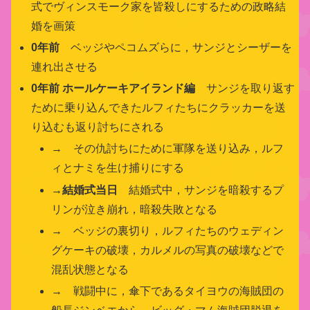
式でヴィンスモーク家を皆殺しにするための政略結
婚を画策
0年前
ベッジやペコムズらに，サンジとシーザーを
連れ出させる
0年前 ホールケーキアイランド編
サンジを取り返す
ために乗り込んできたルフィたちにクラッカーを送
り込むも返り討ちにされる
→ その仇討ちにために軍隊を送り込み，ルフ
ィとナミを生け捕りにする
→結婚式当日
結婚式中，サンジを暗殺するプ
リンが泣き崩れ，暗殺失敗となる
→ ベッジの裏切り，ルフィたちのウェディン
グケーキの破壊，カルメルの写真の破壊などで
混乱状態となる
→ 戦闘中に，傘下であるタイヨウの海賊団の