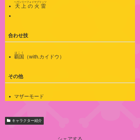
ヘヴンリーフォイヤブリッツ
天上の火雷
合わせ技
はこく
覇国
（with.カイドウ）
その他
マザーモード
関
キャラクター紹介
連
キ
ャ
シェアする