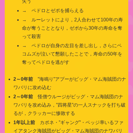
失う
→ ペドロとゼポを捕らえる
→ ルーレットにより，2人合わせて100年の寿
命が奪うこととなり，ゼポから30年の寿命を奪
って殺害
→ ペドロが自身の左目を差し出し，さらにペ
コムズが泣いて懇願したことで，寿命の50年を
奪ってペドロを逃がす
2～0年前
”海鳴り”アプーがビッグ・マム海賊団のナ
ワバリに攻め込む
2～0
年前
怪僧ウルージがビッグ・マム海賊団のナ
ワバリを攻め込み，”四将星”の一人スナックを打ち破
るが，クラッカーに惨敗する
1年以上前
カポネ・”ギャング”・ベッジ率いるファ
イアタンク海賊団がビッグ・マム海賊団のナワバリ