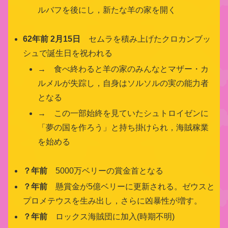
ルバフを後にし，新たな羊の家を開く
62年前 2月15日
セムラを積み上げたクロカンブッ
シュで誕生日を祝われる
→ 食べ終わると羊の家のみんなとマザー・カ
ルメルが失踪し，自身はソルソルの実の能力者
となる
→ この一部始終を見ていたシュトロイゼンに
「夢の国を作ろう」と持ち掛けられ，海賊稼業
を始める
？年前
5000万ベリーの賞金首となる
？年前
懸賞金が5億ベリーに更新される。ゼウスと
プロメテウスを生み出し，さらに凶暴性が増す。
？年前
ロックス海賊団に加入(時期不明)