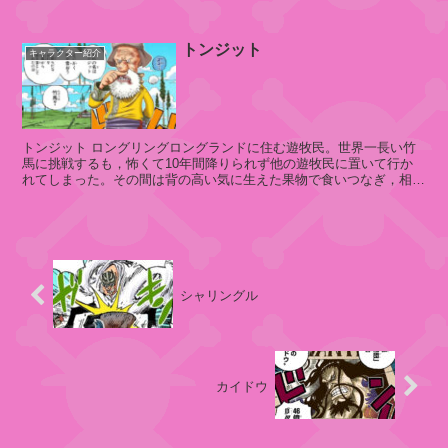
ジャンゴたちに...
・
コ
トンジット
ン
キャラクター紹介
ポ
ー
ト
トンジット ロングリングロングランドに住む遊牧民。世界一長い竹
馬に挑戦するも，怖くて10年間降りられず他の遊牧民に置いて行か
れてしまった。その間は背の高い気に生えた果物で食いつなぎ，相棒
シ
のシェリーも，主人であるトンジ...
ャ
ー
ロ
ッ
ト
シャリングル
・
カ
タ
ク
カイドウ
リ