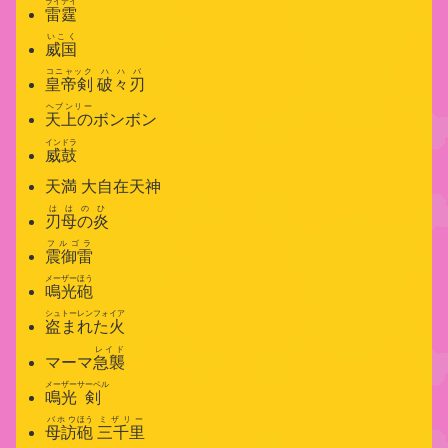
ライテイ
雷霆
いこく
威国
コニャック
ハハバ
皇帝剣
破々刃
ヘブンリー
天上の
ボンボン
インドラ
威鼓
天満 大自在天神
ははのひ
刃母の炎
フルゴラ
震御雷
メーザー
ほう
鳴光
砲
シュトーレンフォイア
盗まれた火
レイド
マーマ
急襲
メーザー
サーベル
鳴光
剣
バホウ
ほう
ミザリー
母訪
砲
三千里