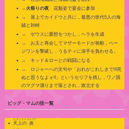
→
火祭りの夜
花魁姿で宴会に参加
→ 屋上でカイドウと共に，最悪の世代5人の海
賊と対峙
→ ゼウスに愛想をつかし，ヘラを生成
→ お玉と再会してマザーモードが発動，ペー
ジワンを撃破し，うるティに深手を負わせる。
→ キッド＆ローとの戦闘になる
→ ロジャーへの文句や「おれがこれしきで!!!死
ぬと思うなよォ!!」というセリフを残し，ワノ国
のマグマ溜りまで落とされ，敗北する
ビッグ・マムの技一覧
ヘブンリー
フォイア
天上の
炎