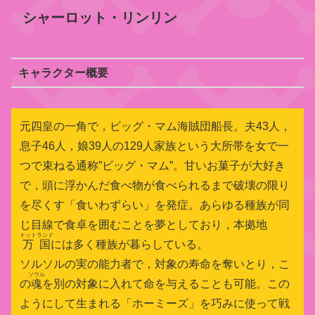
シャーロット・リンリン
キャラクター概要
元四皇の一角で，ビッグ・マム海賊団船長。夫43人，
息子46人，娘39人の129人家族という大所帯を女で一
つで束ねる通称”ビッグ・マム”。甘いお菓子が大好き
で，頭に浮かんだ食べ物が食べられるまで破壊の限り
を尽くす「食いわずらい」を発症。あらゆる種族が同
じ目線で食卓を囲むことを夢としており，本拠地
トットランド
万国
には多く種族が暮らしている。
ソルソルの実の能力者で，対象の寿命を奪いとり，こ
ソウル
の
魂
を別の対象に入れて命を与えることも可能。この
ようにして生まれる「ホーミーズ」を巧みに使って戦