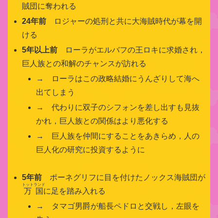
賊団に奪われる
24年前
ロジャーの処刑と共に大海賊時代が幕を開
ける
5年以上前
ローラがエルバフの王ロキに求婚され，
巨人族との和解のチャンスが訪れる
→ ローラはこの政略結婚にうんざりして海へ
出てしまう
→ 代わりに双子のシフォンを差し出すも見抜
かれ，巨人族との関係はより悪化する
→ 巨人族を仲間にすることをあきらめ，人の
巨人化の研究に投資するように
5年前
ポーネグリフに目を付けたノックス海賊団が
トットランド
万国
に足を踏み入れる
→ タマゴ男爵が船長ペドロと交戦し，左眼を