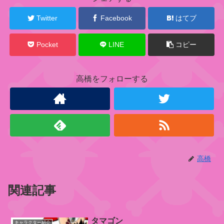
ラ
ク
Twitter
Facebook
はてブ
タ
ー
Pocket
LINE
コピー
高橋をフォローする
ビ
ッ
グ
・
マ
ム
海
賊
高橋
団
関連記事
シ
ャ
ー
タマゴン
キャラクター紹介