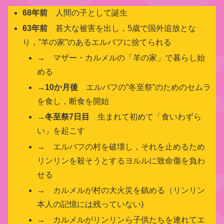
68年前
人間の子として誕生
63年前
甚大な被害を出し，5歳で国外追放とな
り，”羊の家”のあるエルバフに捨てられる
→ マザー・カルメルの「羊の家」で暮らし始
める
→10か月後
エルバフの”冬至祭”のためのセムラ
を食し，断食を開始
→冬至祭7日目
生まれて初めて「食いわずら
い」を起こす
→ エルバフの村を破壊し，それを止めるため
リンリンを殺そうとするヨルルに致命傷を負わ
せる
→ カルメルが村の大火災を鎮める（リンリン
本人の記憶には残っていない)
→ カルメルがリンリンら子供たちを連れてエ