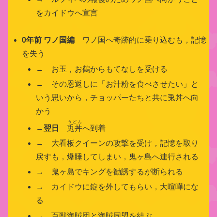
をカイドウへ宣言
0年前 ワノ国編
ワノ国へ奇跡的に乗り込むも，記憶
を失う
→ お玉，お鶴からもてなしを受ける
→ その恩返しに「お汁粉を食べさせたい」と
いう思いから，チョッパーたちと共に兎丼へ向
かう
うどん
→
翌日
兎丼
へ到着
→ 大看板クイーンの攻撃を受け，記憶を取り
戻すも，爆睡してしまい，鬼ヶ島へ連行される
→ 鬼ヶ島でキングを勧誘するが断られる
→ カイドウに錠を外してもらい，大喧嘩にな
る
→ 百獣海賊団と海賊同盟を結ぶ