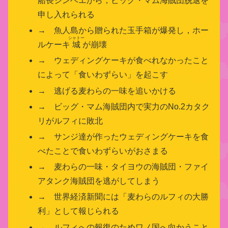
船長ジンベエから，ビッグ・マム海賊団脱退を
申し入れられる
→ 魚人島から贈られた玉手箱が爆発し，ホー
シャトー
ルケーキ
城
が崩壊
→ ウェディングケーキが食べれなかったこと
によって「食いわずらい」を起こす
→ 逃げる麦わらの一味を追いかける
→ ビッグ・マム海賊団内で実力のNo.2カタク
リがルフィに敗北
→ サンジ達が作ったウェディングケーキを食
べたことで食いわずらいがおさまる
→ 麦わらの一味・タイヨウの海賊団・ファイ
アタンク海賊団を逃がしてしまう
→ 世界経済新聞には「麦わらのルフィの大勝
利」として報じられる
→ ルフィへの報復のためワノ国へ向かうこと