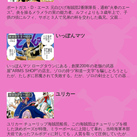
シ
ポートガス・D・エース 元白ひげ海賊団2番隊隊長，通称"火拳のエー
ス"。炎を操るメラメラの実の能力者。ルフィよりも３歳年上で、子
ャ
供の頃にルフィ、サボと３人で兄弟の杯を交わした義兄。父親
ー
は、""を手に入...
ロ
ッ
いっぽんマツ
ト
キャラクター紹介
・
ペ
ロ
ス
いっぽんマツ ローグタウンにある，創業200年の老舗の武器
ペ
屋"ARMS SHOP"の店主。ゾロの持つ“和道一文字”を騙しとろうとし
ロ
たが、たしぎに邪魔されて失敗する。だが、ゾロの剣士としての器に
ー
惚れ込み妖刀 “...
ユリカー
キャラクター紹介
シ
ャ
ー
ロ
ユリカー チューリップ海賊団船長。この海賊団はチューリップを模
した決めポーズが特徴。ミラーボールに上陸して暴れ，当時海軍本部
ッ
大佐であったフルボディに対しても，人質を取って圧倒していたが，
ト