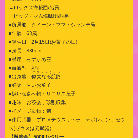
→ロックス海賊団/船員
→ビッグ・マム海賊団/船長
■所属船：クイーン・ママ・シャンテ号
■年齢：68歳
■誕生日：2月15日(お菓子の日)
■身長：880cm
■星座：みずがめ座
■血液型：X型
グランドライン
■出身地：
偉大なる航路
■好物：甘いお菓子
■嫌いな食べ物：リコリス菓子
■趣味：お茶会，珍獣収集
■イメージ動物：猪
■使用武器：プロメテウス，ヘラ，ナポレオン，ゼウ
ス(ゼウスは元武器)
【懸賞金】
5000万ベリー