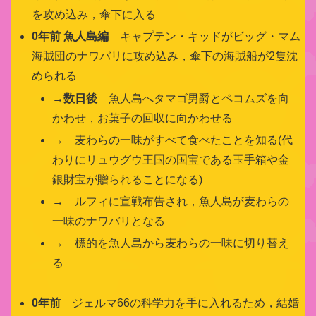
を攻め込み，傘下に入る
0年前 魚人島編
キャプテン・キッドがビッグ・マム
海賊団のナワバリに攻め込み，傘下の海賊船が2隻沈
められる
→
数日後
魚人島へタマゴ男爵とペコムズを向
かわせ，お菓子の回収に向かわせる
→ 麦わらの一味がすべて食べたことを知る(代
わりにリュウグウ王国の国宝である玉手箱や金
銀財宝が贈られることになる)
→ ルフィに宣戦布告され，魚人島が麦わらの
一味のナワバリとなる
→ 標的を魚人島から麦わらの一味に切り替え
る
0年前
ジェルマ66の科学力を手に入れるため，結婚