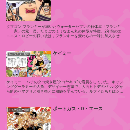
ロ
ッ
ト
タマゴン フランキーが率いたウォーターセブンの解体屋「フランキ
家
ー一家」の元一員。たまごのようなまん丸の体型が特徴。2年前のエ
ニエス・ロビーの戦い後は，フランキーを麦わらの一味に加入させる
ため，真っ先にフランキーの一張...
ケイミー
シ
キャラクター紹介
ャ
ー
ロ
ッ
ケイミー ハチのタコ焼き屋”タコヤキ８”で店員をしていた、キッシ
ト
ンググーラミーの人魚。デザイナー志望で，人面ヒトデのパッパグか
・
ら餌のハマグリと引き換えに服飾を学んでいる。ルフィたちとはシャ
リ
ボンディ諸島近海で...
ン
リ
ポートガス・D・エース
キャラクター紹介
ン