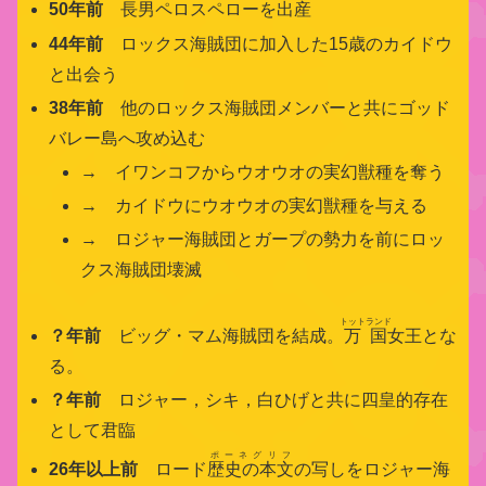
50年前
長男ペロスペローを出産
44年前
ロックス海賊団に加入した15歳のカイドウ
と出会う
38年前
他のロックス海賊団メンバーと共にゴッド
バレー島へ攻め込む
→ イワンコフからウオウオの実幻獣種を奪う
→ カイドウにウオウオの実幻獣種を与える
→ ロジャー海賊団とガープの勢力を前にロッ
クス海賊団壊滅
トットランド
？年前
ビッグ・マム海賊団を結成。
万国
女王とな
る。
？年前
ロジャー，シキ，白ひげと共に四皇的存在
として君臨
ポーネグリフ
26年以上前
ロード
歴史の本文
の写しをロジャー海