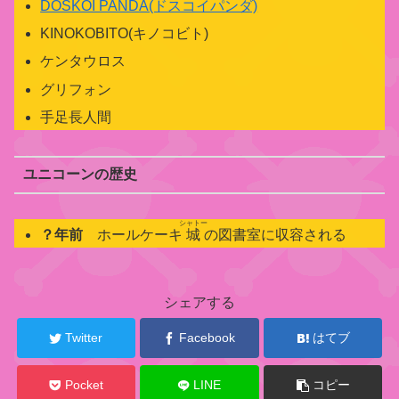
DOSKOI PANDA(ドスコイパンダ)
KINOKOBITO(キノコビト)
ケンタウロス
グリフォン
手足長人間
ユニコーンの歴史
シャトー
？年前
ホールケーキ
城
の図書室に収容される
関
シェアする
連
キ
Twitter
Facebook
はてブ
ャ
ラ
ク
Pocket
LINE
コピー
タ