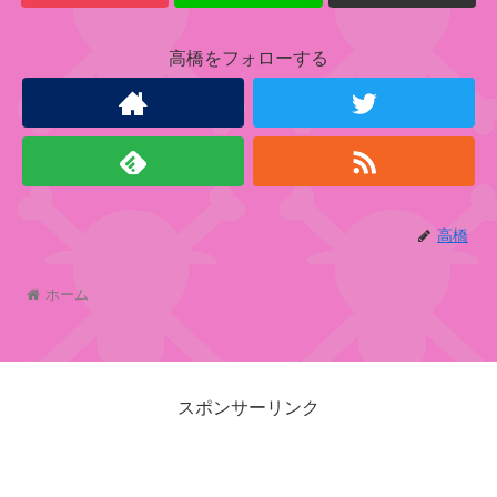
ー
高橋をフォローする
ビ
ッ
グ
・
マ
高橋
ム
海
賊
ホーム
団
シ
ャ
スポンサーリンク
ー
ロ