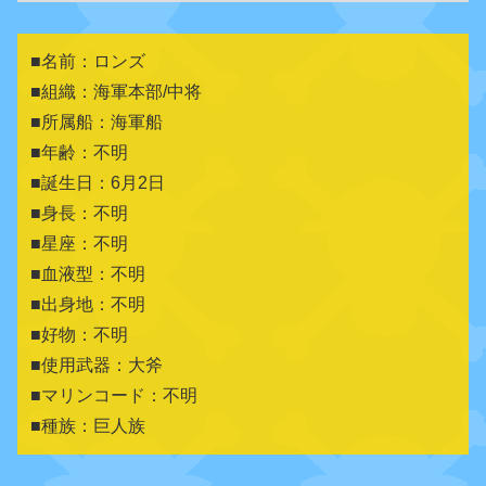
■名前：ロンズ
■組織：海軍本部/中将
■所属船：海軍船
■年齢：不明
■誕生日：6月2日
■身長：不明
■星座：不明
■血液型：不明
■出身地：
不明
■好物：不明
■使用武器：大斧
■マリンコード：不明
■種族：巨人族