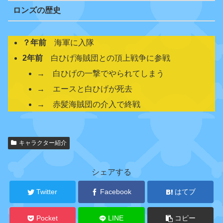
ロンズの歴史
？年前
海軍に入隊
2年前
白ひげ海賊団との頂上戦争に参戦
→ 白ひげの一撃でやられてしまう
→ エースと白ひげが死去
→ 赤髪海賊団の介入で終戦
関
キャラクター紹介
連
キ
ャ
シェアする
ラ
ク
Twitter
Facebook
はてブ
タ
ー
Pocket
LINE
コピー