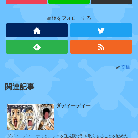
高橋をフォローする
海
軍
本
部
(
元
)
高橋
サ
関連記事
カ
ズ
キ
ダディーディー
キャラクター紹介
セ
ン
ダディーディー ナミとノジコを孤児院で引き取らせることを勧めた