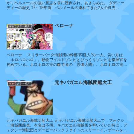
ゴ
が，ベルメールの強い意志を前に圧倒され、あきらめた。 ダディー
ディーの歴史 17～18年前 ベルメールの連れてきた2人の孤児...
ク
ペローナ
キャラクター紹介
ボ
ル
サ
リ
ペローナ スリラーバーク海賊団の幹部”四怪人”の一人。笑い方は
ー
「ホロホロホロ」。動物ワイルドゾンビとびっくりゾンビを指揮官を
ノ
務めている。ホロホロの実の能力者の「霊体人間」。ホロホロの実の
能力で「ネガティブゴースト」...
元キバガエル海賊団船大工
キャラクター紹介
イ
ッ
シ
ョ
ウ
元キバガエル海賊団船大工 元キバガエル海賊団船大工で，フォクシ
ー海賊団船員。本名は不明。キバガエル海賊団を率いていた時に，フ
ォクシー海賊団とデービーバックファイトのスリーコインゲームを5
ア