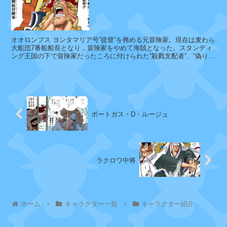
モ
ン
オオロンブス ヨンタマリア号”提督”を務める元冒険家。現在は麦わら
キ
大船団7番船船長となり，冒険家をやめて海賊となった。スタンディ
ー
ング王国の下で冒険家だったころに付けられた“殺戮支配者”、“偽りの
・
冒険野郎”などの数々の...
D
・
ガ
ー
プ
ポートガス・D・ルージュ
つ
ラクロワ中将
る
ホーム
キャラクター一覧
キャラクター紹介
ト
キ
カ