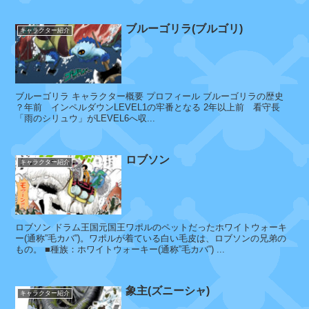
ア
ブルーゴリラ(ブルゴリ)
ラ
キャラクター紹介
マ
キ
ブルーゴリラ キャラクター概要 プロフィール ブルーゴリラの歴史
？年前 インペルダウンLEVEL1の牢番となる 2年以上前 看守長
ゼ
「雨のシリュウ」がLEVEL6へ収...
フ
ァ
ー
ロブソン
キャラクター紹介
ク
ザ
ロブソン ドラム王国元国王ワポルのペットだったホワイトウォーキ
ン
ー(通称”毛カバ”)。ワポルが着ている白い毛皮は、ロブソンの兄弟の
もの。 ■種族：ホワイトウォーキー(通称”毛カバ”) ...
象主(ズニーシャ)
キャラクター紹介