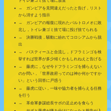
トイレ兼ゴミ捨て場に放置
→ ガンビアを見間違えだったと告げ，リスト
から消すよう指示
→ ガンビアの報復に現れたバルトロメオに敗
北し，トイレ兼ゴミ捨て場に投げ捨てられる
→ 決勝戦後，騒動に紛れてコロシアムから脱
出
→ バスティーユと合流し，ドフラミンゴを検
挙すれば世界が多少傾くかもしれねえと告げる
→ 藤虎に，なぜ今ドフラミンゴを捕らえない
のか問い，「世界政府ってのは神か何かですか
い」という回答に戸惑う
→ 藤虎に従い，一味や協力者を捕らえる任務
を行う
→ 革命軍参謀総長サボの足止めを食らう
→ サボと藤虎が痛み分けになったと報告が入