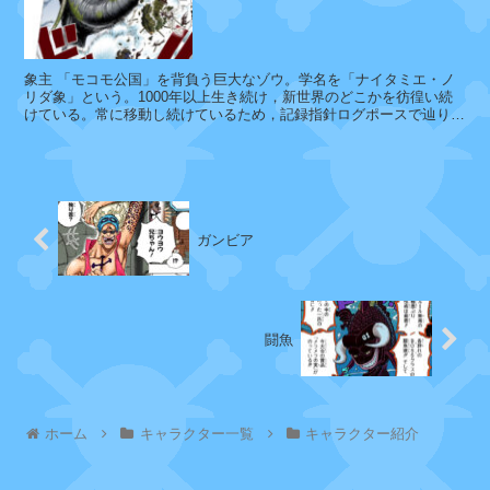
モ
象主 「モコモ公国」を背負う巨大なゾウ。学名を「ナイタミエ・ノ
ン
リダ象」という。1000年以上生き続け，新世界のどこかを彷徨い続
けている。常に移動し続けているため，記録指針ログポースで辿りつ
キ
くことは困難。象主ズニーシャ...
ー
・
D
・
ガ
ガンビア
ー
プ
闘魚
つ
る
ホーム
キャラクター一覧
キャラクター紹介
ト
キ