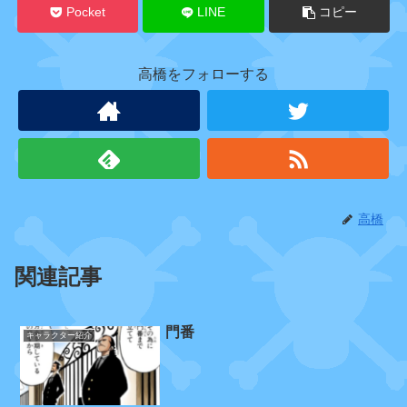
Pocket
LINE
コピー
高橋をフォローする
海
軍
本
部
(
元
)
高橋
サ
関連記事
カ
ズ
キ
門番
キャラクター紹介
セ