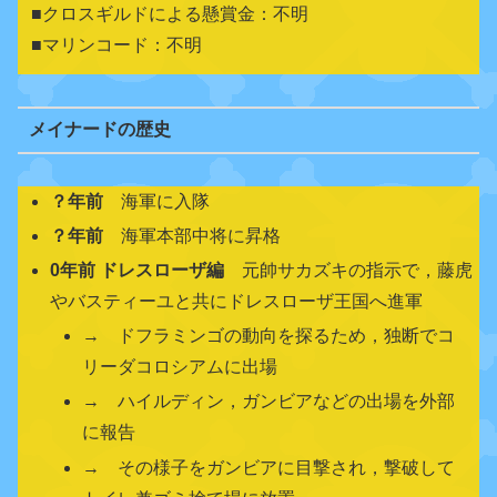
■クロスギルドによる懸賞金：不明
■マリンコード：不明
メイナードの歴史
？年前
海軍に入隊
？年前
海軍本部中将に昇格
0年前 ドレスローザ編
元帥サカズキの指示で，藤虎
やバスティーユと共にドレスローザ王国へ進軍
→ ドフラミンゴの動向を探るため，独断でコ
リーダコロシアムに出場
→ ハイルディン，ガンビアなどの出場を外部
に報告
→ その様子をガンビアに目撃され，撃破して