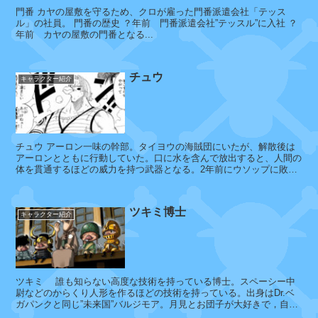
ン
門番 カヤの屋敷を守るため、クロが雇った門番派遣会社「テッス
ゴ
ル」の社員。 門番の歴史 ？年前 門番派遣会社”テッスル”に入社 ？
年前 カヤの屋敷の門番となる...
ク
チュウ
キャラクター紹介
ボ
ル
サ
リ
チュウ アーロン一味の幹部。タイヨウの海賊団にいたが、解散後は
ー
アーロンとともに行動していた。口に水を含んで放出すると、人間の
ノ
体を貫通するほどの威力を持つ武器となる。2年前にウソップに敗れ
る。 ...
ツキミ博士
キャラクター紹介
イ
ッ
シ
ョ
ウ
ツキミ 誰も知らない高度な技術を持っている博士。スペーシー中
尉などのからくり人形を作るほどの技術を持っている。出身はDr.ベ
ガパンクと同じ”未来国”バルジモア。月見とお団子が大好きで，自ら
の手で作った子供たちとのん...