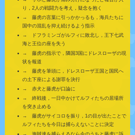
り，2人の戦闘力を考え，疑念を抱く
→ 藤虎の言葉に引っかかっるも，海兵たちに
国中の混乱を抑え続けるよう指示
→ ドフラミンゴがルフィに敗北し，王下七武
海と王位の座を失う
→ 藤虎の指示で，隣国3国にドレスローザの現
状を報道
→ 藤虎を筆頭に，ドレスローザ王国と国民へ
の土下座による謝罪を決行
→ 赤犬と藤虎が口論に
→ 終戦後，一日中かけてルフィたちの居場所
を突き止める
→ 藤虎がサイコロを振り，1の目が出たことで
ルフィたちを今日は捕らえないことに決定
→ 海賊達を捕らえるなら今のうちと藤虎に訴