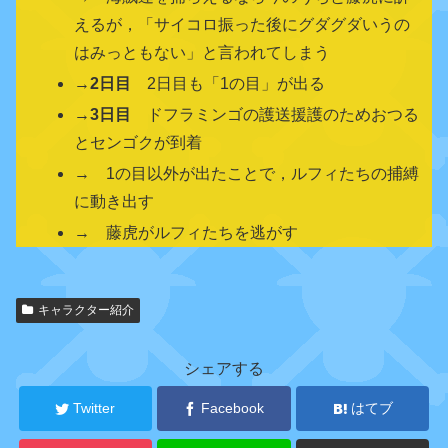
えるが，「サイコロ振った後にグダグダいうの
はみっともない」と言われてしまう
→
2日目
2日目も「1の目」が出る
→
3日目
ドフラミンゴの護送援護のためおつる
とセンゴクが到着
→ 1の目以外が出たことで，ルフィたちの捕縛
に動き出す
→ 藤虎がルフィたちを逃がす
関
キャラクター紹介
連
キ
ャ
シェアする
ラ
ク
Twitter
Facebook
はてブ
タ
ー