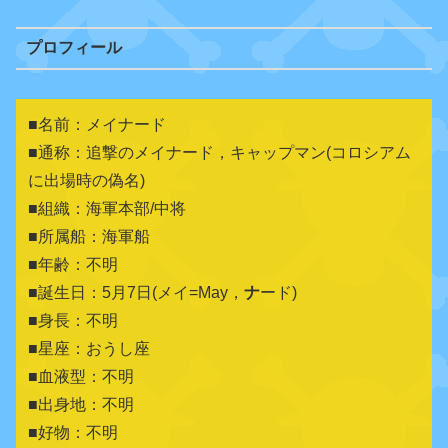
プロフィール
■名前：メイナード
■通称：追撃のメイナード，キャップマン(コロシアム
に出場時の偽名)
■組織：海軍本部/中将
■所属船：海軍船
■年齢：不明
■誕生日：5月7日(メイ=May，
ナ
ード)
■身長：不明
■星座：おうし座
■血液型：不明
■出身地：
不明
■好物：不明